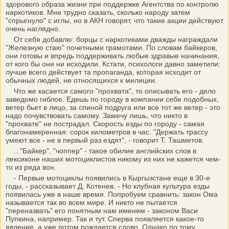
здорового образа жизни при поддержке Агентства по контролю
наркотиков. Мне трудно сказать, сколько народу затем
"спрыгнуло" с иглы, но в АКН говорят, что такие акции действуют
очень наглядно.
От себя добавлю: борцы с наркотиками дважды награждали
"Железную стаю" почетными грамотами. По словам байкеров,
они готовы и впредь поддерживать любые здравые начинания,
от кого бы они ни исходили. Кстати, психологи давно заметили:
лучше всего действует та пропаганда, которая исходит от
обычных людей, не относящихся к милиции.
Что же касается самого "прохвата", то описывать его - дело
заведомо гиблое. Едешь по городу в компании себе подобных,
ветер бьет в лицо, за спиной подруга или все тот же ветер - это
надо почувствовать самому. Замечу лишь, что никто в
"прохвате" не пострадал. Скорость езды по городу - самая
благонамеренная: сорок километров в час. "Держать трассу
умеют все - не в первый раз ездят", - говорит Т. Ташметов.
..."Байкер", "чоппер" - такое обилие английских слов в
лексиконе наших мотоциклистов никому из них не кажется чем-
то из ряда вон.
- Первые мотоциклы появились в Кыргызстане еще в 30-е
годы, - рассказывает Д. Котенев. - Но клубная культура езды
появилась уже в наше время. Попробуем сравнить: закон Ома
называется так во всем мире. И никто не пытается
"переназвать" его понятным нам именем - законом Васи
Пупкина, например. Так и тут. Сперва появляется какое-то
явление, а уже потом рождается слово. Однако по тому,