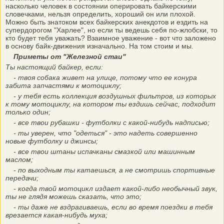
насколько человек в состоянии оперировать байкерскими
словечками, нельзя определить, хороший он или плохой.
Можно быть знатоком всех байкерских анекдотов и ездить на
супердорогом "Харлее", но если ты ведешь себя по-жлобски, то
кто будет тебя уважать? Взаимное уважение - вот что заложено
в основу байк-движения изначально. На том стоим и мы.
Приметы от "Железной стаи"
Ты настоящий байкер, если:
- твоя собака живет на улице, потому что ее конура
забита запчастями к мотоциклу;
- у тебя есть коллекция воздушных фильтров, из которых
к тому мотоциклу, на котором ты ездишь сейчас, подходит
только один;
- все твои рубашки - футболки с какой-нибудь надписью;
- ты уверен, что "одеться" - это надеть совершенно
новые футболку и джинсы;
- все твои штаны испачканы смазкой или машинным
маслом;
- по выходным ты катаешься, а не смотришь спортивные
передачи;
- когда твой мотоцикл издает какой-либо необычный звук,
ты не глядя можешь сказать, что это;
- ты даже не вздрагиваешь, если во время поездки в тебя
врезается какая-нибудь муха;