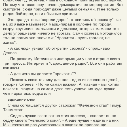
объясняет Д. Котенев. - Мы в основном практикуем последние.
Потому что такое шоу - очень демократичное мероприятие. Вот
смотрите: сюда приходят даже целыми семьями. И не только
родня байкеров, но и обычные зрители.
Это правда: пока "короли дорог" готовились к "прохвату", как
на их языке называется марш-парад в колонне по городу,
вокруг крутились мальчишки и девчонки, которых мамаши то и
дело упрашивали ничего не трогать. Сами хозяева мотоциклов
только пожимали плечами: "Нравится - пусть трогают, не
жалко".
- А как люди узнают об открытии сезона? - спрашиваю
Дениса.
- По-разному. Источников информации у нас в стране всего
три: пресса, Интернет и "сарафанное радио". Все они работают
как часы.
- А для чего вы делаете "прохваты"?
- Показать свою технику для нас - одна из основных целей, -
говорит Котенев. - Но не самая важная. А главная - мы хотим
показать людям: на самом деле есть увлечения куда лучше,
чем наркотики, водка или
вдыхание клея.
С ним соглашается другой старожил "Железной стаи" Тимур
Ташметов:
- Сидеть лучше всего вот на этих колесах, - хлопает он по
седлу своего "железного коня". - А еще лучше - ездить на них.
Мы несколько раз участвовали в акциях по пропаганде