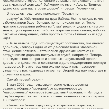
казахстанского клуба "Кочевники Алматы", приехавшие на этот
раз с красивой девушкой-байкером по имени Асель. "Бишкек
давно стал для нас вторым домом", - говорят "кочевники".
В прошлом году также приезжали "братья по
разуму" из Узбекистана на двух байках. Нынче ожидали, что
узбекистанцев будет больше, но не приехал никто. После
краткого совещания ребята из "стаи" решили: дорогу к нам они
знают, пусть приезжают либо на закрытие этого сезона, либо на
открытие следующего, либо просто в гости - Бишкек их всегда
ждет.
- За те четыре года, что существует сообщество, мы многого
добились, - говорит один из отцов-основателей "Железной
стаи" Денис Котенев. - Установили дружеские контакты с
сотрудниками дорожно-патрульных служб, например. Теперь
они видят в нас не врагов и злостных нарушителей правил
дорожного движения, а союзников в деле поддержания порядка
на дорогах. И в этот раз они охотно пошли нам навстречу,
узнав, что у нас назревает открытие. Второй год нам помогает и
столичная мэрия.
Самый первый сезон -
1 мая 2005 года - открывали всего четыре десятка
разнокалиберных "моторов": от мотороллеров до
"навороченных" чопперов (самодельный мотоцикл). Из года в
год байкеров становится все больше: нынешний сезон открыли
150 "моторов".
- Байк-шоу бывают двух видов: открытые и закрытые, -