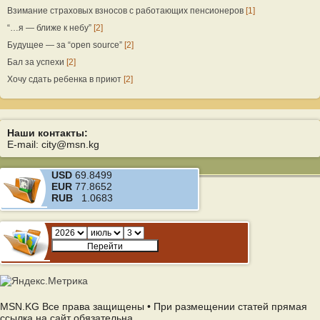
Взимание страховых взносов с работающих пенсионеров
[1]
“…я — ближе к небу”
[2]
Будущее — за “open source”
[2]
Бал за успехи
[2]
Хочу сдать ребенка в приют
[2]
Наши контакты:
E-mail: city@msn.kg
USD
69.8499
EUR
77.8652
RUB
1.0683
MSN.KG Все права защищены • При размещении статей прямая
ссылка на сайт обязательна