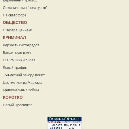
Деревянный трактор
Союзнические “покатушки”
На светофоре
ОБЩЕСТВО
С возвращением!
КРИМИНАЛ
Дерзость скотокрадов
Бандитская воля
ОПЭгэшник и обрез
Левый трафик
150-летний рекорд побит
Цветметчик из Марказа
Криминальные войны
КОРОТКО
Новый Пресняков