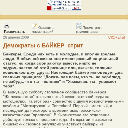
Оставить
Посмотреть
Распечатать
комментарий
комментарии
28 апреля 2009
СЮЖЕТЫ
Демократы с БАЙКЕР–стрит
Байкеры. Среди них есть и молодые, и вполне зрелые
люди. В обычной жизни они имеют разный социальный
статус, но когда собираются вместе, никто не
задумывается об этой разнице или, скажем, толщине
кошельков друг друга. Настоящий байкер исповедует два
главных принципа: "Доказывая всем, что ты не верблюд,
не забудь, что ты - человек" и "Уважаешь ты - уважают
тебя".
В минувшую субботу столичное сообщество байкеров
"Железная стая" открыло пятый сезон активной езды на
мотоциклах. На этот раз - совместно с двумя новоиспеченными
клубами: "Мотокружок" и Tottenkopf. Первый - местный, а
последний до некоторого времени имел российско-
казахстанскую "прописку". В Кыргызстане его отделение
действует только с прошлого года. В открытии и закрытии
бишкекских сезонов регулярно участвуют байкеры из