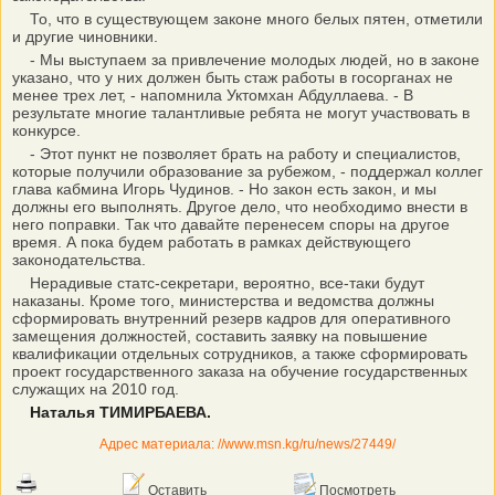
То, что в существующем законе много белых пятен, отметили
и другие чиновники.
- Мы выступаем за привлечение молодых людей, но в законе
указано, что у них должен быть стаж работы в госорганах не
менее трех лет, - напомнила Уктомхан Абдуллаева. - В
результате многие талантливые ребята не могут участвовать в
конкурсе.
- Этот пункт не позволяет брать на работу и специалистов,
которые получили образование за рубежом, - поддержал коллег
глава кабмина Игорь Чудинов. - Но закон есть закон, и мы
должны его выполнять. Другое дело, что необходимо внести в
него поправки. Так что давайте перенесем споры на другое
время. А пока будем работать в рамках действующего
законодательства.
Нерадивые статс-секретари, вероятно, все-таки будут
наказаны. Кроме того, министерства и ведомства должны
сформировать внутренний резерв кадров для оперативного
замещения должностей, составить заявку на повышение
квалификации отдельных сотрудников, а также сформировать
проект государственного заказа на обучение государственных
служащих на 2010 год.
Наталья ТИМИРБАЕВА.
Адрес материала: //www.msn.kg/ru/news/27449/
Оставить
Посмотреть