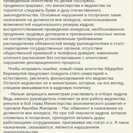
проведенный Агентством по делам госслужбы,
продемонстрировал, что министерства и ведомства не
торопятся следовать букве и духу отечественного
законодательства. Основные нарушения в госорганах такие:
назначения на должности вне конкурса; неиспользование
возможностей национального резерва кадров;
воспрепятствование проведению конкурсов; необоснованное
продление трудовых договоров и присвоение классных чинов;
не соответствующее установленным требованиям
распределение обязанностей между руководителями и статс-
секретарями государственных органов; отсутствие
общественной приемной и телефона доверия; изменение
штатного расписания без согласования с агентством;
нарушение декларационного процесса.
Чтобы исправить ошибки, новый глава агентства Айдарбек
Керимкулов предложил пожурить статс-секретарей и,
естественно, увеличить финансирование его ведомства.
Остался недоволен он и министрами, которые, на его взгляд,
слишком вмешиваются в кадровую политику.
- Нельзя запрещать министрам участвовать в отборе кадров.
Ведь именно руководитель отвечает за всю работу ведомства, -
ринулся в бой глава Министерства экономического развития и
торговли Акылбек Жапаров. - Нас обвиняют в назначении на
должности вне конкурса. Но при той текучести кадров, которая
сложилась в госорганах, приходится затыкать дыры
работающими сотрудниками, присваивая им статус и.о. А такое
назначение, оказывается, является нарушением
законодательства.