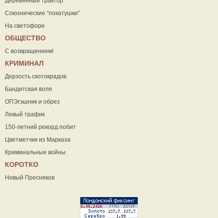
Деревянный трактор
Союзнические “покатушки”
На светофоре
ОБЩЕСТВО
С возвращением!
КРИМИНАЛ
Дерзость скотокрадов
Бандитская воля
ОПЭгэшник и обрез
Левый трафик
150-летний рекорд побит
Цветметчик из Марказа
Криминальные войны
КОРОТКО
Новый Пресняков