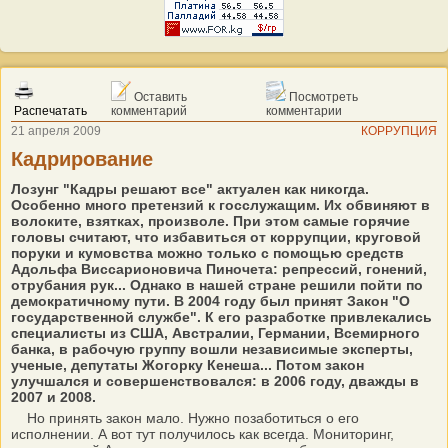
Оставить
Посмотреть
Распечатать
комментарий
комментарии
21 апреля 2009
КОРРУПЦИЯ
Кадрирование
Лозунг "Кадры решают все" актуален как никогда.
Особенно много претензий к госслужащим. Их обвиняют в
волоките, взятках, произволе. При этом самые горячие
головы считают, что избавиться от коррупции, круговой
поруки и кумовства можно только с помощью средств
Адольфа Виссарионовича Пиночета: репрессий, гонений,
отрубания рук... Однако в нашей стране решили пойти по
демократичному пути. В 2004 году был принят Закон "О
государственной службе". К его разработке привлекались
специалисты из США, Австралии, Германии, Всемирного
банка, в рабочую группу вошли независимые эксперты,
ученые, депутаты Жогорку Кенеша... Потом закон
улучшался и совершенствовался: в 2006 году, дважды в
2007 и 2008.
Но принять закон мало. Нужно позаботиться о его
исполнении. А вот тут получилось как всегда. Мониторинг,