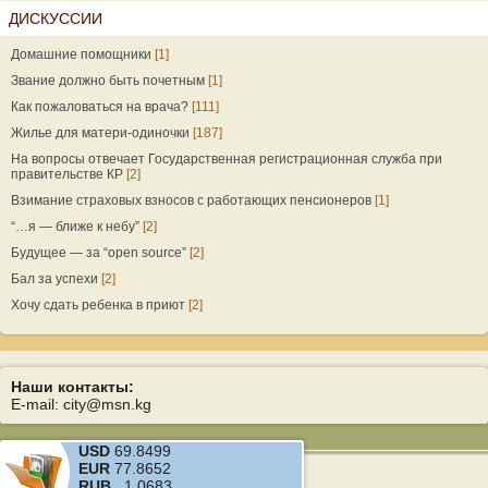
ДИСКУССИИ
Домашние помощники
[1]
Звание должно быть почетным
[1]
Как пожаловаться на врача?
[111]
Жилье для матери-одиночки
[187]
На вопросы отвечает Государственная регистрационная служба при
правительстве КР
[2]
Взимание страховых взносов с работающих пенсионеров
[1]
“…я — ближе к небу”
[2]
Будущее — за “open source”
[2]
Бал за успехи
[2]
Хочу сдать ребенка в приют
[2]
Наши контакты:
E-mail: city@msn.kg
USD
69.8499
EUR
77.8652
RUB
1.0683