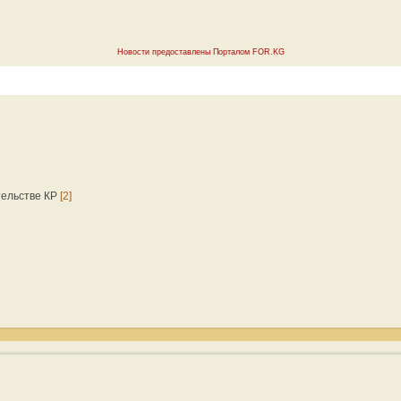
Новости предоставлены Порталом FOR.KG
тельстве КР
[2]