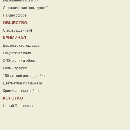
Деревянный трактор
Союзнические “покатушки”
На светофоре
ОБЩЕСТВО
С возвращением!
КРИМИНАЛ
Дерзость скотокрадов
Бандитская воля
ОПЭгэшник и обрез
Левый трафик
150-летний рекорд побит
Цветметчик из Марказа
Криминальные войны
КОРОТКО
Новый Пресняков