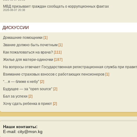
МВД призывает граждан сообщать о коррупционных фактах
2026-08-07 20:38
ДИСКУССИИ
Домашние помощники
[1]
Звание должно быть почетным
[1]
Как пожаловаться на врача?
[111]
Жилье для матери-одиночки
[187]
На вопросы отвечает Государственная регистрационная служба при прави
Взимание страховых взносов с работающих пенсионеров
[1]
“…я — ближе к небу”
[2]
Будущее — за “open source”
[2]
Бал за успехи
[2]
Хочу сдать ребенка в приют
[2]
Наши контакты:
E-mail: city@msn.kg