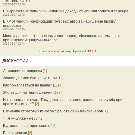
текстовые чаты
2026-08-07 22:56
В Кыргызстане повысили налоги на доходы от добычи золота и серебра
2026-08-07 22:48
В КР отменили конфискацию грузовых авто за нарушение правил
перевозок
2026-08-07 22:45
Москва расширяет перечень иностранцев, обязанных использовать
приложение &quot;Амина&quot;
2026-08-07 22:44
Новости предоставлены Порталом FOR.KG
ДИСКУССИИ
Домашние помощники
[1]
Звание должно быть почетным
[1]
Как пожаловаться на врача?
[111]
Жилье для матери-одиночки
[187]
На вопросы отвечает Государственная регистрационная служба при
правительстве КР
[2]
Взимание страховых взносов с работающих пенсионеров
[1]
“…я — ближе к небу”
[2]
Будущее — за “open source”
[2]
Бал за успехи
[2]