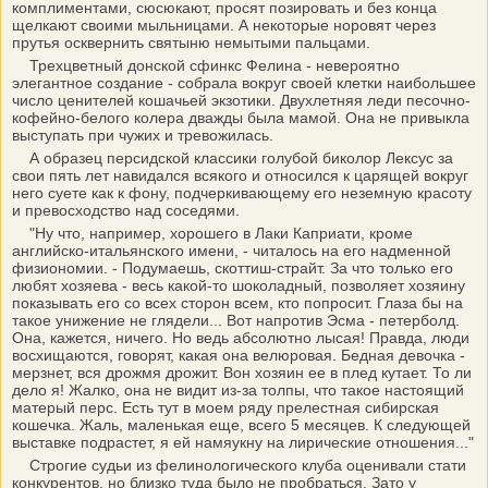
комплиментами, сюсюкают, просят позировать и без конца
щелкают своими мыльницами. А некоторые норовят через
прутья осквернить святыню немытыми пальцами.
Трехцветный донской сфинкс Фелина - невероятно
элегантное создание - собрала вокруг своей клетки наибольшее
число ценителей кошачьей экзотики. Двухлетняя леди песочно-
кофейно-белого колера дважды была мамой. Она не привыкла
выступать при чужих и тревожилась.
А образец персидской классики голубой биколор Лексус за
свои пять лет навидался всякого и относился к царящей вокруг
него суете как к фону, подчеркивающему его неземную красоту
и превосходство над соседями.
"Ну что, например, хорошего в Лаки Каприати, кроме
английско-итальянского имени, - читалось на его надменной
физиономии. - Подумаешь, скоттиш-страйт. За что только его
любят хозяева - весь какой-то шоколадный, позволяет хозяину
показывать его со всех сторон всем, кто попросит. Глаза бы на
такое унижение не глядели... Вот напротив Эсма - петерболд.
Она, кажется, ничего. Но ведь абсолютно лысая! Правда, люди
восхищаются, говорят, какая она велюровая. Бедная девочка -
мерзнет, вся дрожмя дрожит. Вон хозяин ее в плед кутает. То ли
дело я! Жалко, она не видит из-за толпы, что такое настоящий
матерый перс. Есть тут в моем ряду прелестная сибирская
кошечка. Жаль, маленькая еще, всего 5 месяцев. К следующей
выставке подрастет, я ей намяукну на лирические отношения..."
Строгие судьи из фелинологического клуба оценивали стати
конкурентов, но близко туда было не пробраться. Зато у