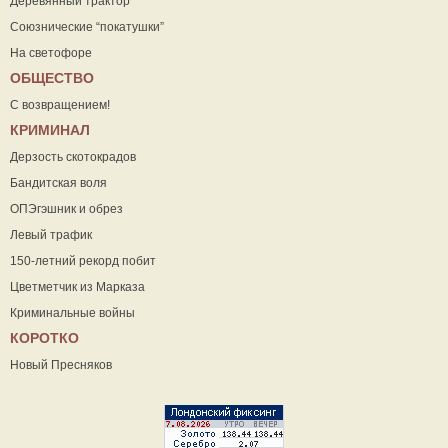
Деревянный трактор
Союзнические “покатушки”
На светофоре
ОБЩЕСТВО
С возвращением!
КРИМИНАЛ
Дерзость скотокрадов
Бандитская воля
ОПЭгэшник и обрез
Левый трафик
150-летний рекорд побит
Цветметчик из Марказа
Криминальные войны
КОРОТКО
Новый Пресняков