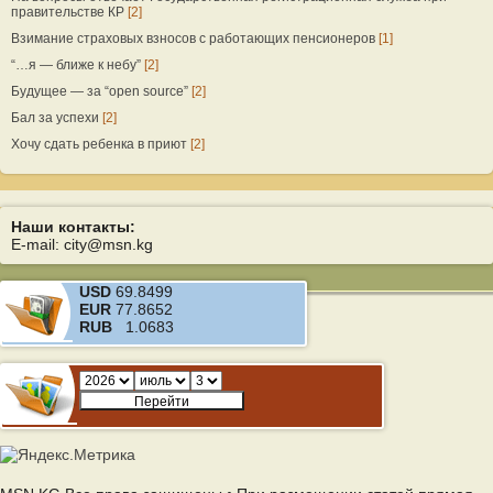
правительстве КР
[2]
Взимание страховых взносов с работающих пенсионеров
[1]
“…я — ближе к небу”
[2]
Будущее — за “open source”
[2]
Бал за успехи
[2]
Хочу сдать ребенка в приют
[2]
Наши контакты:
E-mail: city@msn.kg
USD
69.8499
EUR
77.8652
RUB
1.0683