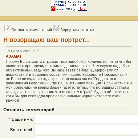
Оставить комментарий
Вернуться к статье
Я возвращаю ваш портрет...
19 марта 2009, 8:50
АЗАМАТ
Почему Ваша газета отражает все однобоко? Конечно понятно что Вы
являетесь про-президентским изданием, но в любом случае надо быть
объективными, ведь кого Вы называете сейчас "Цицеронами от
демократии" вчерашние соратники нашего Уважемого Президента, и
не Ваше ли издание года три назад называла их "Гордостью и
флагманами Революции", где Ваша истинная позиция? Если честно я и
мои ровесники не верим Вашей газете, потому что по Вашим статьям
складывается впечатление что мы живем в "раю", будьте объективны
хотя бы для себя (для профессиональных журналистов это очень
важно)!
Оставить комментарий
*
Ваше имя:
Ваш e-mail: