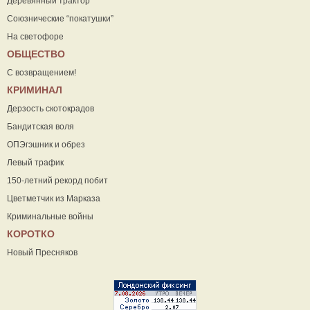
Деревянный трактор
Союзнические “покатушки”
На светофоре
ОБЩЕСТВО
С возвращением!
КРИМИНАЛ
Дерзость скотокрадов
Бандитская воля
ОПЭгэшник и обрез
Левый трафик
150-летний рекорд побит
Цветметчик из Марказа
Криминальные войны
КОРОТКО
Новый Пресняков