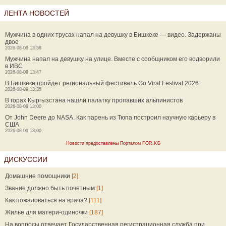
ЛЕНТА НОВОСТЕЙ
Мужчина в одних трусах напал на девушку в Бишкеке — видео. Задержаны
двое
2026-08-09 13:58
Мужчина напал на девушку на улице. Вместе с сообщником его водворили
в ИВС
2026-08-09 13:47
В Бишкеке пройдет региональный фестиваль Go Viral Festival 2026
2026-08-09 13:35
В горах Кыргызстана нашли палатку пропавших альпинистов
2026-08-09 13:00
От John Deere до NASA. Как парень из Тюпа построил научную карьеру в
США
2026-08-09 13:00
Новости предоставлены Порталом FOR.KG
ДИСКУССИИ
Домашние помощники
[2]
Звание должно быть почетным
[1]
Как пожаловаться на врача?
[111]
Жилье для матери-одиночки
[187]
На вопросы отвечает Государственная регистрационная служба при