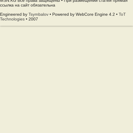
MSN.KG Все права защищены • При размещении статей прямая
ссылка на сайт обязательна
Engineered by
Tsymbalov
• Powered by WebCore Engine 4.2 •
ToT
Technologies
• 2007