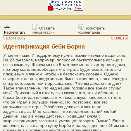
Оставить
Посмотреть
Распечатать
комментарий
комментарии
5 марта 2009
СЮЖЕТЫ
Идентификация беби Борна
У меня - сын. И подарки ему нужны исключительно пацанские.
На 23 февраля, например, попросил баскетбольное кольцо в
свою комнату. Живем мы на 5-м этаже многоквартирного дома,
поэтому мальчик пообещал, что играть будет исключительно
плюшевым мячиком, чтобы не беспокоить соседей. Однако
вечером того дня, когда кольцо было закреплено, наша соседка
снизу осторожно поинтересовалась: "Что вы делали полдня?
Такое впечатление, что над нашей головой все время стучал
мяч". Призванный к ответу сын сказал, что, как и обещал, в
баскетбол играл плюшевым мячом, а шум, наверное, от того,
что он играл в большой теннис. Но, повторяю, все это
мальчишеские игры. О забавах девочек я как-то не
задумывалась. Мне казалось, что предел мечтаний любой
девочки, как и в моем детстве, - "ходящая" кукла с
закрывающимися глазами и умеющая говорить "мама". Еще я,
конечно, слышала про куклу Барби и наряды для нее. Этим мои
познания в кукольной индустрии и ограничивались.