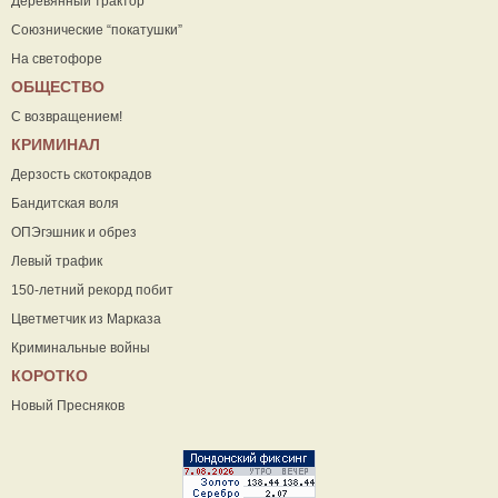
Деревянный трактор
Союзнические “покатушки”
На светофоре
ОБЩЕСТВО
С возвращением!
КРИМИНАЛ
Дерзость скотокрадов
Бандитская воля
ОПЭгэшник и обрез
Левый трафик
150-летний рекорд побит
Цветметчик из Марказа
Криминальные войны
КОРОТКО
Новый Пресняков