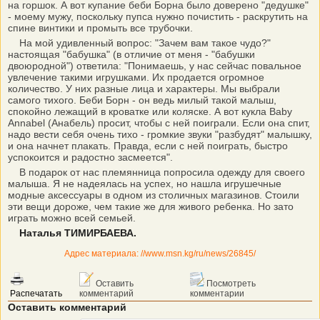
на горшок. А вот купание беби Борна было доверено "дедушке"
- моему мужу, поскольку пупса нужно почистить - раскрутить на
спине винтики и промыть все трубочки.
На мой удивленный вопрос: "Зачем вам такое чудо?"
настоящая "бабушка" (в отличие от меня - "бабушки
двоюродной") ответила: "Понимаешь, у нас сейчас повальное
увлечение такими игрушками. Их продается огромное
количество. У них разные лица и характеры. Мы выбрали
самого тихого. Беби Борн - он ведь милый такой малыш,
спокойно лежащий в кроватке или коляске. А вот кукла Baby
Annabel (Анабель) просит, чтобы с ней поиграли. Если она спит,
надо вести себя очень тихо - громкие звуки "разбудят" малышку,
и она начнет плакать. Правда, если с ней поиграть, быстро
успокоится и радостно засмеется".
В подарок от нас племянница попросила одежду для своего
малыша. Я не надеялась на успех, но нашла игрушечные
модные аксессуары в одном из столичных магазинов. Стоили
эти вещи дороже, чем такие же для живого ребенка. Но зато
играть можно всей семьей.
Наталья ТИМИРБАЕВА.
Адрес материала: //www.msn.kg/ru/news/26845/
Оставить
Посмотреть
Распечатать
комментарий
комментарии
Оставить комментарий