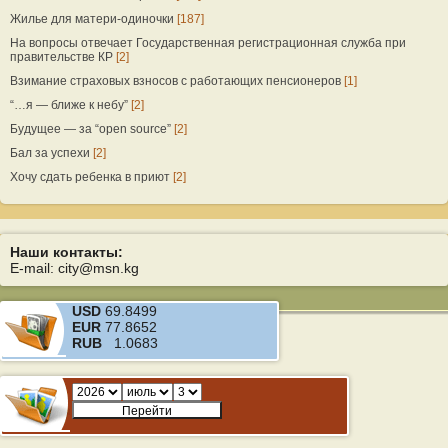
Жилье для матери-одиночки
[187]
На вопросы отвечает Государственная регистрационная служба при
правительстве КР
[2]
Взимание страховых взносов с работающих пенсионеров
[1]
“…я — ближе к небу”
[2]
Будущее — за “open source”
[2]
Бал за успехи
[2]
Хочу сдать ребенка в приют
[2]
Наши контакты:
E-mail: city@msn.kg
USD
69.8499
EUR
77.8652
RUB
1.0683