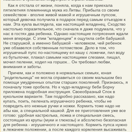
Как я отстала от жизни, поняла, когда к нам приехала
пятилетняя племянница мужа из Литвы. Прибыла со своим
семейством - вполне живой мамой и игрушечным пупсом,
который девочка получила в подарок перед самым отъездом к
нам. Эта кукла выглядела, как настоящий младенец. Сходство
настолько поразительное, что сначала я даже подумала, что у
нас в гостях два ребенка. Однако настоящие потрясения ждали
меня впереди. С этим "младенцем" я ощутила себя бабушкой.
Не старушкой, а именно бабушкой - человеком, чей ребенок
уже обзавелся собственным потомством. Дело в том, что
игрушечный пупс по-настоящему ел кашу с ложечки, пил воду
из бутылочки, плакал самыми настоящими слезами, пищал,
мочил пеленки, ходил на горшок... Он требовал любви,
внимания и заботы.
Причем, как и положено в нормальных семьях, юная
"родительница" не могла справиться со своим малышом без
помощи умудренных опытом старших поколений. Признаюсь, я
поначалу тоже оробела. Но к чудо-младенцу беби Борну
приложена подробная инструкция. Своеобразный Спок в
кукольном варианте. Там подробно рассказано, как надо
купать, поить, пеленать игрушечного ребенка, чтобы не
повредить его нежные ручки и ножки. Кормить тоже надо не
абы как, а специальной кашкой. Для ее приготовления уже все
готово: удобная кастрюлька, ложка и специальная смесь,
состоящая из крупы (муки и глюкозы) и абсолютно безопасная
для ребенка - игрушечного и настоящего. Кормить пупса нужно
в лежачем положении, а после каждого кормления высаживать