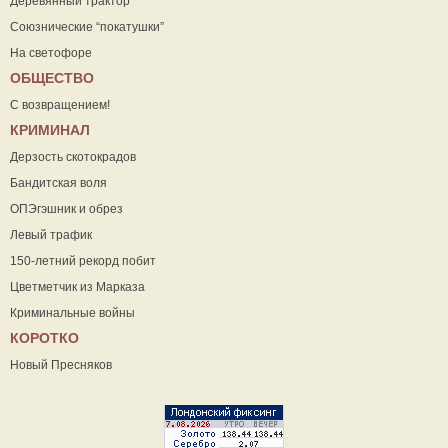
Деревянный трактор
Союзнические “покатушки”
На светофоре
ОБЩЕСТВО
С возвращением!
КРИМИНАЛ
Дерзость скотокрадов
Бандитская воля
ОПЭгэшник и обрез
Левый трафик
150-летний рекорд побит
Цветметчик из Марказа
Криминальные войны
КОРОТКО
Новый Пресняков