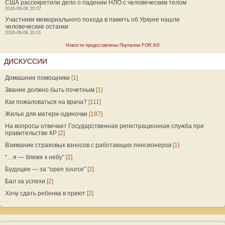
США рассекретили дело о падении НЛО с человеческим телом
2026-08-08 20:07
Участники мемориального похода в память об Уркуне нашли
человеческие останки
2026-08-08 20:01
Новости предоставлены Порталом FOR.KG
ДИСКУССИИ
Домашние помощники
[1]
Звание должно быть почетным
[1]
Как пожаловаться на врача?
[111]
Жилье для матери-одиночки
[187]
На вопросы отвечает Государственная регистрационная служба при
правительстве КР
[2]
Взимание страховых взносов с работающих пенсионеров
[1]
“…я — ближе к небу”
[2]
Будущее — за “open source”
[2]
Бал за успехи
[2]
Хочу сдать ребенка в приют
[2]