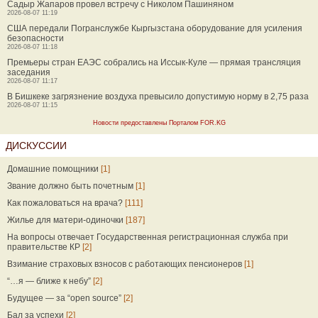
Садыр Жапаров провел встречу с Николом Пашиняном
2026-08-07 11:19
США передали Погранслужбе Кыргызстана оборудование для усиления
безопасности
2026-08-07 11:18
Премьеры стран ЕАЭС собрались на Иссык-Куле — прямая трансляция
заседания
2026-08-07 11:17
В Бишкеке загрязнение воздуха превысило допустимую норму в 2,75 раза
2026-08-07 11:15
Новости предоставлены Порталом FOR.KG
ДИСКУССИИ
Домашние помощники
[1]
Звание должно быть почетным
[1]
Как пожаловаться на врача?
[111]
Жилье для матери-одиночки
[187]
На вопросы отвечает Государственная регистрационная служба при
правительстве КР
[2]
Взимание страховых взносов с работающих пенсионеров
[1]
“…я — ближе к небу”
[2]
Будущее — за “open source”
[2]
Бал за успехи
[2]