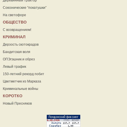
Деревянный трактор
Союзнические “покатушки”
На светофоре
ОБЩЕСТВО
С возвращением!
КРИМИНАЛ
Дерзость скотокрадов
Бандитская воля
ОПЭгэшник и обрез
Левый трафик
150-летний рекорд побит
Цветметчик из Марказа
Криминальные войны
КОРОТКО
Новый Пресняков