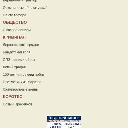
Деревянный трактор
Союзнические “покатушки”
На светофоре
ОБЩЕСТВО
С возвращением!
КРИМИНАЛ
Дерзость скотокрадов
Бандитская воля
ОПЭгэшник и обрез
Левый трафик
150-летний рекорд побит
Цветметчик из Марказа
Криминальные войны
КОРОТКО
Новый Пресняков