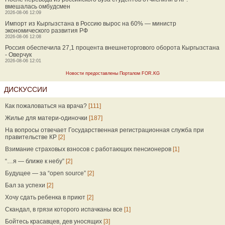
вмешалась омбудсмен
2026-08-06 12:09
Импорт из Кыргызстана в Россию вырос на 60% — министр
экономического развития РФ
2026-08-06 12:08
Россия обеспечила 27,1 процента внешнеторгового оборота Кыргызстана
- Оверчук
2026-08-06 12:01
Новости предоставлены Порталом FOR.KG
ДИСКУССИИ
Как пожаловаться на врача?
[111]
Жилье для матери-одиночки
[187]
На вопросы отвечает Государственная регистрационная служба при
правительстве КР
[2]
Взимание страховых взносов с работающих пенсионеров
[1]
“…я — ближе к небу”
[2]
Будущее — за “open source”
[2]
Бал за успехи
[2]
Хочу сдать ребенка в приют
[2]
Скандал, в грязи которого испачканы все
[1]
Бойтесь красавцев, дев уносящих
[3]