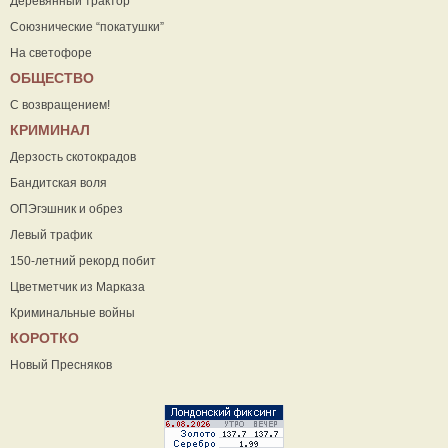
Деревянный трактор
Союзнические “покатушки”
На светофоре
ОБЩЕСТВО
С возвращением!
КРИМИНАЛ
Дерзость скотокрадов
Бандитская воля
ОПЭгэшник и обрез
Левый трафик
150-летний рекорд побит
Цветметчик из Марказа
Криминальные войны
КОРОТКО
Новый Пресняков