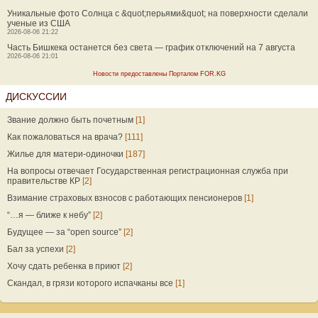
Уникальные фото Солнца с &quot;перьями&quot; на поверхности сделали
ученые из США
2026-08-06 21:22
Часть Бишкека останется без света — график отключений на 7 августа
2026-08-06 21:01
Новости предоставлены Порталом FOR.KG
ДИСКУССИИ
Звание должно быть почетным
[1]
Как пожаловаться на врача?
[111]
Жилье для матери-одиночки
[187]
На вопросы отвечает Государственная регистрационная служба при
правительстве КР
[2]
Взимание страховых взносов с работающих пенсионеров
[1]
“…я — ближе к небу”
[2]
Будущее — за “open source”
[2]
Бал за успехи
[2]
Хочу сдать ребенка в приют
[2]
Скандал, в грязи которого испачканы все
[1]