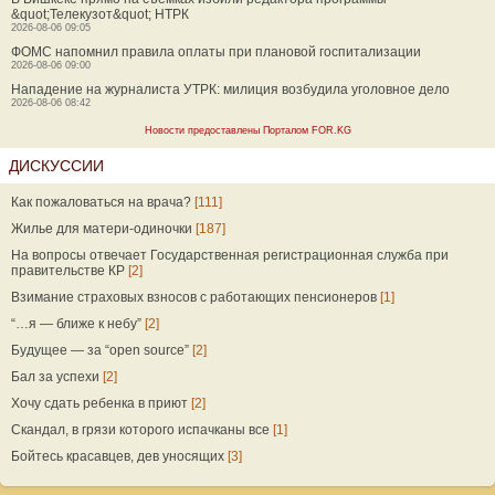
&quot;Телекузот&quot; НТРК
2026-08-06 09:05
ФОМС напомнил правила оплаты при плановой госпитализации
2026-08-06 09:00
Нападение на журналиста УТРК: милиция возбудила уголовное дело
2026-08-06 08:42
Новости предоставлены Порталом FOR.KG
ДИСКУССИИ
Как пожаловаться на врача?
[111]
Жилье для матери-одиночки
[187]
На вопросы отвечает Государственная регистрационная служба при
правительстве КР
[2]
Взимание страховых взносов с работающих пенсионеров
[1]
“…я — ближе к небу”
[2]
Будущее — за “open source”
[2]
Бал за успехи
[2]
Хочу сдать ребенка в приют
[2]
Скандал, в грязи которого испачканы все
[1]
Бойтесь красавцев, дев уносящих
[3]