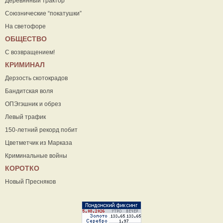
Деревянный трактор
Союзнические “покатушки”
На светофоре
ОБЩЕСТВО
С возвращением!
КРИМИНАЛ
Дерзость скотокрадов
Бандитская воля
ОПЭгэшник и обрез
Левый трафик
150-летний рекорд побит
Цветметчик из Марказа
Криминальные войны
КОРОТКО
Новый Пресняков