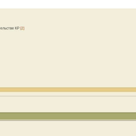
тельстве КР
[2]