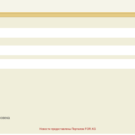
ловека
Новости предоставлены Порталом FOR.KG