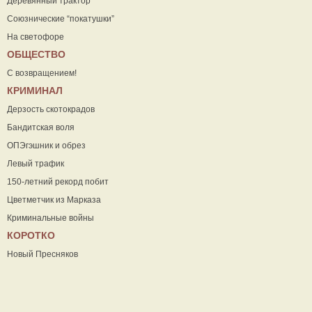
Деревянный трактор
Союзнические “покатушки”
На светофоре
ОБЩЕСТВО
С возвращением!
КРИМИНАЛ
Дерзость скотокрадов
Бандитская воля
ОПЭгэшник и обрез
Левый трафик
150-летний рекорд побит
Цветметчик из Марказа
Криминальные войны
КОРОТКО
Новый Пресняков