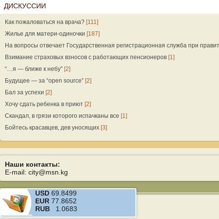
ДИСКУССИИ
Как пожаловаться на врача?
[111]
Жилье для матери-одиночки
[187]
На вопросы отвечает Государственная регистрационная служба при прави
Взимание страховых взносов с работающих пенсионеров
[1]
“…я — ближе к небу”
[2]
Будущее — за “open source”
[2]
Бал за успехи
[2]
Хочу сдать ребенка в приют
[2]
Скандал, в грязи которого испачканы все
[1]
Бойтесь красавцев, дев уносящих
[3]
Наши контакты:
E-mail: city@msn.kg
USD
69.8499
EUR
77.8652
RUB
1.0683