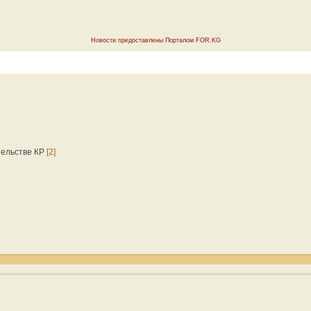
Новости предоставлены Порталом FOR.KG
тельстве КР
[2]