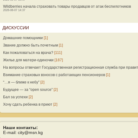
Wildberries начала страховать товары продавцов от атак беспилотников
2026-08-07 14:37
ДИСКУССИИ
Домашние помощники
[1]
Звание должно быть почетным
[1]
Как пожаловаться на врача?
[111]
Жилье для матери-одиночки
[187]
На вопросы отвечает Государственная регистрационная служба при прави
Взимание страховых взносов с работающих пенсионеров
[1]
“…я — ближе к небу”
[2]
Будущее — за “open source”
[2]
Бал за успехи
[2]
Хочу сдать ребенка в приют
[2]
Наши контакты:
E-mail: city@msn.kg