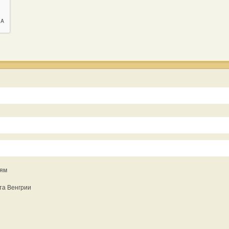
иям
та Венгрии