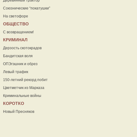
Деревянный трактор
Союзнические “покатушки”
На светофоре
ОБЩЕСТВО
С возвращением!
КРИМИНАЛ
Дерзость скотокрадов
Бандитская воля
ОПЭгэшник и обрез
Левый трафик
150-летний рекорд побит
Цветметчик из Марказа
Криминальные войны
КОРОТКО
Новый Пресняков