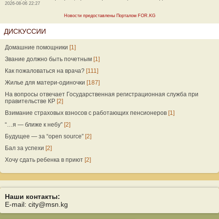
2026-08-06 22:27
Новости предоставлены Порталом FOR.KG
ДИСКУССИИ
Домашние помощники
[1]
Звание должно быть почетным
[1]
Как пожаловаться на врача?
[111]
Жилье для матери-одиночки
[187]
На вопросы отвечает Государственная регистрационная служба при
правительстве КР
[2]
Взимание страховых взносов с работающих пенсионеров
[1]
“…я — ближе к небу”
[2]
Будущее — за “open source”
[2]
Бал за успехи
[2]
Хочу сдать ребенка в приют
[2]
Наши контакты:
E-mail: city@msn.kg