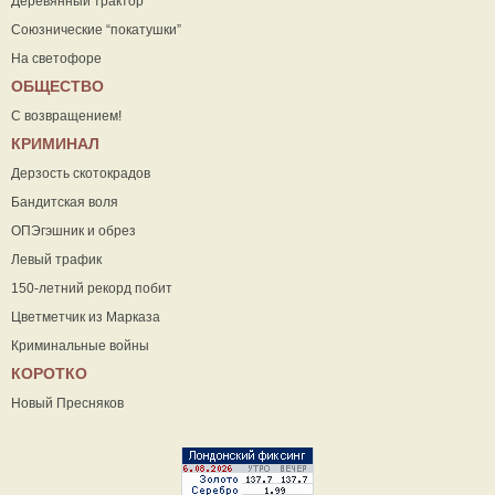
Деревянный трактор
Союзнические “покатушки”
На светофоре
ОБЩЕСТВО
С возвращением!
КРИМИНАЛ
Дерзость скотокрадов
Бандитская воля
ОПЭгэшник и обрез
Левый трафик
150-летний рекорд побит
Цветметчик из Марказа
Криминальные войны
КОРОТКО
Новый Пресняков