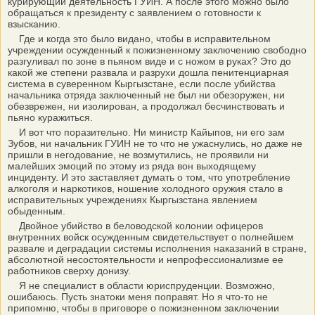
курирующий деятельность ГУИН. А после этого можно было
обращаться к президенту с заявлением о готовности к
взысканию.
Где и когда это было видано, чтобы в исправительном
учреждении осужденный к пожизненному заключению свободно
разгуливал по зоне в пьяном виде и с ножом в руках? Это до
какой же степени развала и разрухи дошла пенитенциарная
система в суверенном Кыргызстане, если после убийства
начальника отряда заключенный не был ни обезоружен, ни
обезврежен, ни изолирован, а продолжал бесчинствовать и
пьяно куражиться.
И вот что поразительно. Ни министр Кайыпов, ни его зам
Зубов, ни начальник ГУИН не то что не ужаснулись, но даже не
пришли в негодование, не возмутились, не проявили ни
малейших эмоций по этому из ряда вон выходящему
инциденту. И это заставляет думать о том, что употребление
алкоголя и наркотиков, ношение холодного оружия стало в
исправительных учреждениях Кыргызстана явлением
обыденным.
Двойное убийство в беловодской колонии офицеров
внутренних войск осужденным свидетельствует о полнейшем
развале и деградации системы исполнения наказаний в стране,
абсолютной несостоятельности и непрофессионализме ее
работников сверху донизу.
Я не специалист в области юриспруденции. Возможно,
ошибаюсь. Пусть знатоки меня поправят. Но я что-то не
припомню, чтобы в приговоре о пожизненном заключении