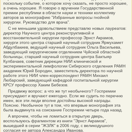
поскольку событие, о котором хочу сказать, не просто хорошее,
а очень хорошее. Я говорю о вручении Государственной
премии республики в области науки и техники коллективу
авторов за монографию "Избранные вопросы гнойной
хирургии. Руководство для врача".
С не меньшим удовольствием представлю новых лауреатов:
директор Научного центра реконструктивной и
восстановительной хирургии профессор Эрнст Акрамов,
хирурги этого центра старший научный сотрудник Ярмухамет
Абдулбакиев, ведущий научный сотрудник Ольга Васильева,
заведующий хирургическим отделением Чуйской областной
больницы, старший научный сотрудник центра Бактыяр
Кулбачаев, советник дирекции НИИ клинической и
экспериментальной лимфологии Сибирского отделения РАМН
академик Юрий Бородин, заместитель директора по научной
работе этого НИИ член-корреспондент РАМН Михаил
Любарский, заведующий кафедрой госпитальной хирургии
КРСУ профессор Хаким Бебезов.
Предвижу вопрос: а что же тут необычного? Госпремии
присуждают и вручают ежегодно. Если же судить по перечню
имен, все эти люди вполне достойны высокой награды.
Поясню. Необычное тут в том, что впервые монография эта
была выдвинута на соискание Госпремии четыре года назад.
А впрочем, чтобы не ломиться в открытую дверь,
воспользуюсь фрагментом из книги "Эрнст Акрамов",
вышедшей в серии "ЖЗЛК" в 2006 году, с великодушного
согласия ее автора Александра Иванова.