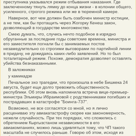
преступника указывался режим отбывания наказания. Где
заключенному тянуть лямку до конца жизни - в колонии общего,
усиленного, строгого режима или же в тюремной камере.
Наверное, вот чем должен быть озабочен министр юстиции,
а не тем, как бы протащить через Жогорку Кенеш закон,
дозволяющий в государстве многоженство.
Смею думать, что, случись нечто подобное в изрядно
обруганные за последние годы советские времена, министра и
его заместителя погнали бы с занимаемых постов
незамедлительно со строгими выговорами по партийной линии
в придачу, не дожидаясь каких-либо заявлений. Но то был
тоталитарный режим. Похоже, демократия дозволяет оставлять
убийства безнаказанными.
В заложниках
у камикадзе
Печальное эхо трагедии, что произошла в небе Бишкека 24
августа, будет еще долго тревожить общественность
республики. Об этом вновь напомнила встреча вице-премьер-
министра Эльмиры Ибраимовой с родственниками погибших и
пострадавших в катастрофе "Боинга-737".
Возможно, не все согласятся со мной, но я лично
расцениваю эту авиакатастрофу скорее как закономерность,
нежели случайность. При тех порядках, что сложились с
обретением Кыргызстаном независимости в его
авиакомпаниях, можно лишь удивляться тому, что ЧП такого
масштаба не случилось раньше. Говорю об этом, исходя из