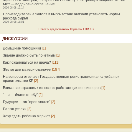
&quot;Росатом&quot; построит на Иссык-Куле ветропарк мощностью 100
МВт — подписано соглашение
2026-08-08 19:14
Производителей алкоголя в Кыргызстане обязали установить нормы
расхода сырья
2026-08-08 18:51
Новости предоставлены Порталом FOR.KG
ДИСКУССИИ
Домашние помощники
[1]
Звание должно быть почетным
[1]
Как пожаловаться на врача?
[111]
Жилье для матери-одиночки
[187]
На вопросы отвечает Государственная регистрационная служба при
правительстве КР
[2]
Взимание страховых взносов с работающих пенсионеров
[1]
“…я — ближе к небу”
[2]
Будущее — за “open source”
[2]
Бал за успехи
[2]
Хочу сдать ребенка в приют
[2]