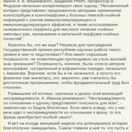
имени А. В. Вишневского, академик РАМН, профессор В.
Федоров несколько конкретизирует свою оценку: "Несомненный
интерес представляет предложенное авторами применение
ксеносорбции и ксеноперфузии у больных тяжелой гнойной
инфекцией с учетом иммуностимулирующего и
иммуномодулирующего эффектов, а также использование
селезеночного перфекта для местного лечения гнойных
ожоговых ран, промывания и капельной перфузии гнойных
полостей".
Казалось бы, что же еще? Неужели для присуждения
Государственной премии республики научная работа такого
уровня в чем-то недотягивает? Или имеет серьезные
погрешности, не позволяющие претендовать на столь высокий
знак признания? Погрешность, конечно, была: список авторов
монографии, составленный в алфавитном порядке, начинался
с Акрамова. Впрочем, если бы и не начинался, а просто его
фамилия там значилась, это, вероятно, уже считалось бы
достаточным прегрешением, чтобы фундаментальный труд был
отклонен.
Размышляя об истоках, причинах и уроках этой вопиющей
несправедливости, А. Иванов резюмирует: "Несправедливость
по отношению к одному представляет опасность для всех", -
заметил как-то Шарль Монтескье. Если иметь в виду, что у нас
речь идет о несправедливости по отношению к врачу, то эта
фраза приобретает особый смысл".
И вот на исходе минувшей недели эта затянувшаяся история
благополучно завершилась. Самое главное в ней то, что пусть и