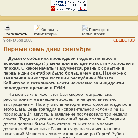
Оставить
Посмотреть
Распечатать
комментарий
комментарии
9 сентября 2008
ОБЩЕСТВО
Первые семь дней сентября
Думая о событиях прошедшей недели, поневоле
вспомнил анекдот: у меня для вас две новости - хорошая и
плохая. С какой начать?Разумеется, разных событий в
первые дни сентября было больше чем два. Начну же с
заявления министра юстиции республики Марата
Кайыпова о готовности нести наказание за инциденты
последнего времени в ГУИН.
На мой взгляд, жест этот был скорее театральным,
рассчитанным на внешний эффект, а не действительно
выстраданным. На эту мысль наводит некоторая запоздалость
этого шага. Ведь трагедия в исправительной колонии № 16
произошла 14 августа, а заявление последовало три недели
спустя. Тогда как уже на следующий день после ЧП первым
делом должны были быть отстранены от занимаемых
должностей начальник Главного управления исполнения
наказаний Минюста и заместитель министра Сергей Зубов,