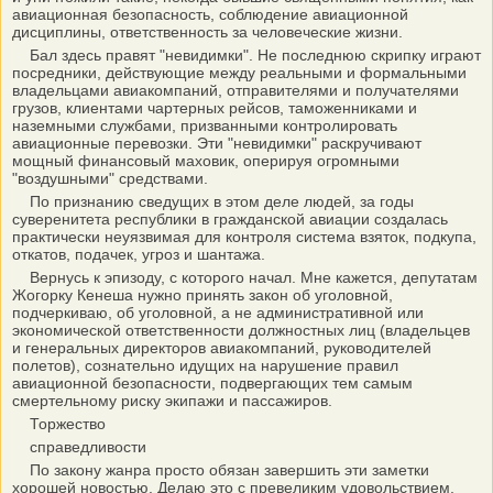
авиационная безопасность, соблюдение авиационной
дисциплины, ответственность за человеческие жизни.
Бал здесь правят "невидимки". Не последнюю скрипку играют
посредники, действующие между реальными и формальными
владельцами авиакомпаний, отправителями и получателями
грузов, клиентами чартерных рейсов, таможенниками и
наземными службами, призванными контролировать
авиационные перевозки. Эти "невидимки" раскручивают
мощный финансовый маховик, оперируя огромными
"воздушными" средствами.
По признанию сведущих в этом деле людей, за годы
суверенитета республики в гражданской авиации создалась
практически неуязвимая для контроля система взяток, подкупа,
откатов, подачек, угроз и шантажа.
Вернусь к эпизоду, с которого начал. Мне кажется, депутатам
Жогорку Кенеша нужно принять закон об уголовной,
подчеркиваю, об уголовной, а не административной или
экономической ответственности должностных лиц (владельцев
и генеральных директоров авиакомпаний, руководителей
полетов), сознательно идущих на нарушение правил
авиационной безопасности, подвергающих тем самым
смертельному риску экипажи и пассажиров.
Торжество
справедливости
По закону жанра просто обязан завершить эти заметки
хорошей новостью. Делаю это с превеликим удовольствием,