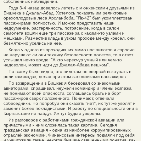
собственных наблюдений.
Года 3-4 назад довелось лететь с мюнхенскими друзьями из
Бишкека в Джалал-Абад. Хотелось показать им реликтовые
орехоплодовые леса Арсланбоба. "Як-42" был укомплектован
пассажирами полностью. И можно представить наши
недоумение, растерянность, потрясение, когда в салон
самолета вошли еще три пассажира с какими-то узлами и
мешками. Разместив кладь в узком проходе между кресел, они
безмятежно уселись на нее.
Когда у одного из проходивших мимо нас пилотов я спросил,
не нарушают ли они технику безопасности полетов, то в ответ
услышал нечто вроде: "А кто чересчур умный или чем-то
недоволен, может идти до Джалал-Абада пешком".
По всему было видно, что пилотам не впервой выступать в
роли камикадзе, делая при этом заложниками пассажиров.
По возвращении в Бишкек я беседовал со знакомыми
авиаторами, спрашивал, неужели командир и члены экипажа
не понимают всей опасности, соглашаясь брать на борт
пассажиров сверх положенного. Понимают, отвечали
собеседники. Но попробуй они сказать "нет", их тут же уволят и
заменят более покладистыми. И работу по специальности они в
Кыргызстане не найдут. Уж тут будьте уверены.
Из разговоров с работниками гражданской авиации или
причастными к ним сложилась такая картина. Сегодня
гражданская авиация - одна из наиболее коррумпированных
отраслей экономики. Финансовые интересы подмяли под себя
и уничтожили такие, некогда бывшие священными понятия, как