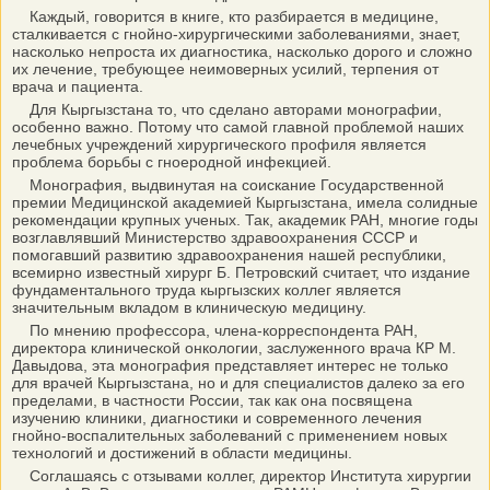
Каждый, говорится в книге, кто разбирается в медицине,
сталкивается с гнойно-хирургическими заболеваниями, знает,
насколько непроста их диагностика, насколько дорого и сложно
их лечение, требующее неимоверных усилий, терпения от
врача и пациента.
Для Кыргызстана то, что сделано авторами монографии,
особенно важно. Потому что самой главной проблемой наших
лечебных учреждений хирургического профиля является
проблема борьбы с гноеродной инфекцией.
Монография, выдвинутая на соискание Государственной
премии Медицинской академией Кыргызстана, имела солидные
рекомендации крупных ученых. Так, академик РАН, многие годы
возглавлявший Министерство здравоохранения СССР и
помогавший развитию здравоохранения нашей республики,
всемирно известный хирург Б. Петровский считает, что издание
фундаментального труда кыргызских коллег является
значительным вкладом в клиническую медицину.
По мнению профессора, члена-корреспондента РАН,
директора клинической онкологии, заслуженного врача КР М.
Давыдова, эта монография представляет интерес не только
для врачей Кыргызстана, но и для специалистов далеко за его
пределами, в частности России, так как она посвящена
изучению клиники, диагностики и современного лечения
гнойно-воспалительных заболеваний с применением новых
технологий и достижений в области медицины.
Соглашаясь с отзывами коллег, директор Института хирургии