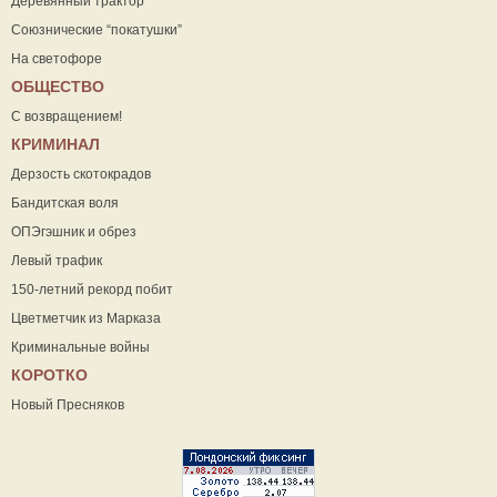
Деревянный трактор
Союзнические “покатушки”
На светофоре
ОБЩЕСТВО
С возвращением!
КРИМИНАЛ
Дерзость скотокрадов
Бандитская воля
ОПЭгэшник и обрез
Левый трафик
150-летний рекорд побит
Цветметчик из Марказа
Криминальные войны
КОРОТКО
Новый Пресняков