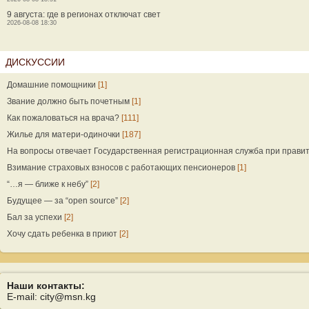
9 августа: где в регионах отключат свет
2026-08-08 18:30
ДИСКУССИИ
Домашние помощники
[1]
Звание должно быть почетным
[1]
Как пожаловаться на врача?
[111]
Жилье для матери-одиночки
[187]
На вопросы отвечает Государственная регистрационная служба при прави
Взимание страховых взносов с работающих пенсионеров
[1]
“…я — ближе к небу”
[2]
Будущее — за “open source”
[2]
Бал за успехи
[2]
Хочу сдать ребенка в приют
[2]
Наши контакты:
E-mail: city@msn.kg