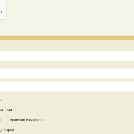
t;
ритании
Вт — подписано соглашение
да сырья