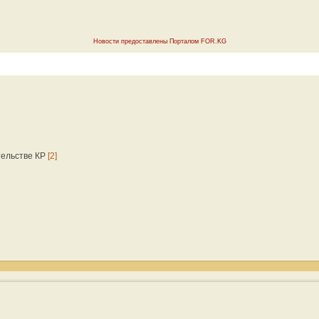
Новости предоставлены Порталом FOR.KG
тельстве КР
[2]