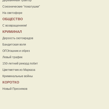
Деревянный трактор
Союзнические “покатушки”
На светофоре
ОБЩЕСТВО
С возвращением!
КРИМИНАЛ
Дерзость скотокрадов
Бандитская воля
ОПЭгэшник и обрез
Левый трафик
150-летний рекорд побит
Цветметчик из Марказа
Криминальные войны
КОРОТКО
Новый Пресняков