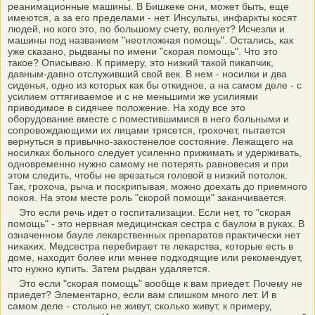
реанимационные машины. В Бишкеке они, может быть, еще
имеются, а за его пределами - нет. Инсульты, инфаркты косят
людей, но кого это, по большому счету, волнует? Исчезли и
машины под названием "неотложная помощь". Остались, как
уже сказано, рыдваны по имени "скорая помощь". Что это
такое? Описываю. К примеру, это низкий такой пикапчик,
давным-давно отслуживший свой век. В нем - носилки и два
сиденья, одно из которых как бы откидное, а на самом деле - с
усилием оттягиваемое и с не меньшими же усилиями
приводимое в сидячее положение. На ходу все это
оборудование вместе с поместившимися в него больными и
сопровождающими их лицами трясется, грохочет, пытается
вернуться в привычно-закостенелое состояние. Лежащего на
носилках больного следует усиленно прижимать и удерживать,
одновременно нужно самому не потерять равновесия и при
этом следить, чтобы не врезаться головой в низкий потолок.
Так, грохоча, рыча и поскрипывая, можно доехать до приемного
покоя. На этом месте роль "скорой помощи" заканчивается.
Это если речь идет о госпитализации. Если нет, то "скорая
помощь" - это нервная медицинская сестра с баулом в руках. В
означенном бауле лекарственных препаратов практически нет
никаких. Медсестра перебирает те лекарства, которые есть в
доме, находит более или менее подходящие или рекомендует,
что нужно купить. Затем рыдван удаляется.
Это если "скорая помощь" вообще к вам приедет. Почему не
приедет? Элементарно, если вам слишком много лет. И в
самом деле - столько не живут, сколько живут, к примеру,