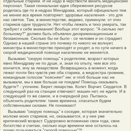
отдельные старики. И не надо в черствости винить медицинский
персонал. Такая гениальная идея сбережения ресурсов
родилась где-то в недрах Минздрава, который официально тем
не менее все время повторяет: здоровье населения - это для
нас святое. Там, в министерстве, видимо, прикинули: от этих
стариков одни трудности. Нет чтобы лежать и тихо умирать, так
требуют к себе внимания! Вообще этот вопрос: "А сколько лет
больному?" должен быть объявлен дискриминационным и
беззаконным. Сколько бы ни было - се человек и он страдает.
Однако в нашей стране это почему-то никого не волнует,
министры в министерство приходят и уходят, а по сути ничего в
скорой медицинской помощи населению не меняется.
Вызываю "скорую помощь" к родителям, возраст которых
явно Минздраву не по душе, и, зная по опыту, чем все это
кончится, мчу за лекарством. Возвращаюсь в момент, когда
лежат почти без чувств уже оба старика, а медсестра громким,
командным голосом "поясняет" им: и чтоб больше нас не
вызывали, мы к вам больше не поедем! Помощь оказывать
будете? - уточняю. Берет лекарства. Колет. Ворчит. Сердится. В
следующий раз на станции отвечают: машин нет, не ждите. И в
следующий то же самое, и в очередной раз. Пытаюсь
объяснить родителям: такие времена, спасаться будем
собственными силами. Не понимают!
Вызываю "скорую помощь" к соседке, которая значительно
моложе моих стариков, но, оказывается, и у нее уже
критический возраст. Судорожно вспоминаю свои года, свое
богатство и считаю, сколько еще времени мне осталось на
право пользоваться "скорой помощью"?!