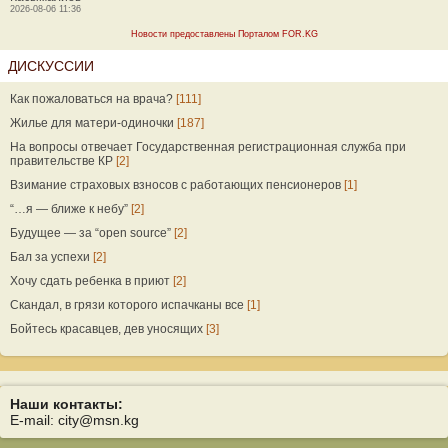
2026-08-06 11:36
Новости предоставлены Порталом FOR.KG
ДИСКУССИИ
Как пожаловаться на врача?
[111]
Жилье для матери-одиночки
[187]
На вопросы отвечает Государственная регистрационная служба при
правительстве КР
[2]
Взимание страховых взносов с работающих пенсионеров
[1]
“…я — ближе к небу”
[2]
Будущее — за “open source”
[2]
Бал за успехи
[2]
Хочу сдать ребенка в приют
[2]
Скандал, в грязи которого испачканы все
[1]
Бойтесь красавцев, дев уносящих
[3]
Наши контакты:
E-mail: city@msn.kg