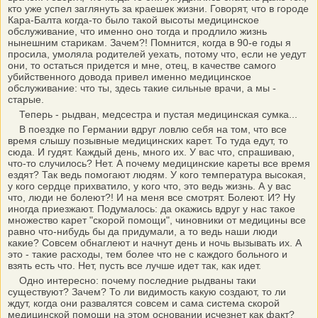
кто уже успел заглянуть за краешек жизни. Говорят, что в городе
Кара-Балта когда-то было такой высоты медицинское
обслуживание, что именно оно тогда и продлило жизнь
нынешним старикам. Зачем?! Помнится, когда в 90-е годы я
просила, умоляла родителей уехать, потому что, если не уедут
они, то остаться придется и мне, отец, в качестве самого
убийственного довода привел именно медицинское
обслуживание: что ты, здесь такие сильные врачи, а мы -
старые.
Теперь - рыдван, медсестра и пустая медицинская сумка...
В поездке по Германии вдруг ловлю себя на том, что все
время слышу позывные медицинских карет. То туда едут, то
сюда. И гудят. Каждый день, много их. У вас что, спрашиваю,
что-то случилось? Нет. А почему медицинские кареты все время
ездят? Так ведь помогают людям. У кого температура высокая,
у кого сердце прихватило, у кого что, это ведь жизнь. А у вас
что, люди не болеют?! И на меня все смотрят. Болеют. И? Ну
иногда приезжают. Подумалось: да окажись вдруг у нас такое
множество карет "скорой помощи", чиновники от медицины все
равно что-нибудь бы да придумали, а то ведь наши люди
какие? Совсем обнаглеют и начнут день и ночь вызывать их. А
это - такие расходы, тем более что не с каждого больного и
взять есть что. Нет, пусть все лучше идет так, как идет.
Одно интересно: почему последние рыдваны таки
существуют? Зачем? То ли видимость какую создают, то ли
ждут, когда они развалятся совсем и сама система скорой
медицинской помощи на этом основании исчезнет как факт?