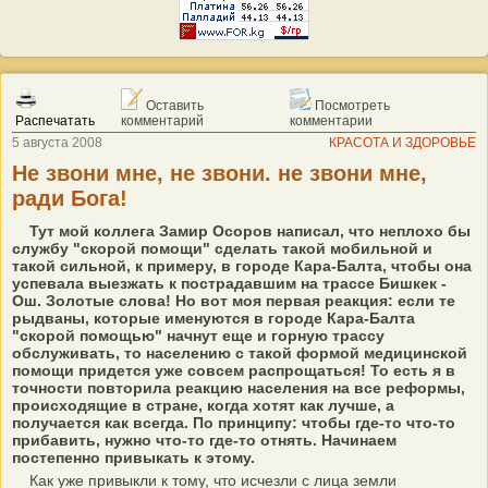
Оставить
Посмотреть
Распечатать
комментарий
комментарии
5 августа 2008
КРАСОТА И ЗДОРОВЬЕ
Не звони мне, не звони. не звони мне,
ради Бога!
Тут мой коллега Замир Осоров написал, что неплохо бы
службу "скорой помощи" сделать такой мобильной и
такой сильной, к примеру, в городе Кара-Балта, чтобы она
успевала выезжать к пострадавшим на трассе Бишкек -
Ош. Золотые слова! Но вот моя первая реакция: если те
рыдваны, которые именуются в городе Кара-Балта
"скорой помощью" начнут еще и горную трассу
обслуживать, то населению с такой формой медицинской
помощи придется уже совсем распрощаться! То есть я в
точности повторила реакцию населения на все реформы,
происходящие в стране, когда хотят как лучше, а
получается как всегда. По принципу: чтобы где-то что-то
прибавить, нужно что-то где-то отнять. Начинаем
постепенно привыкать к этому.
Как уже привыкли к тому, что исчезли с лица земли