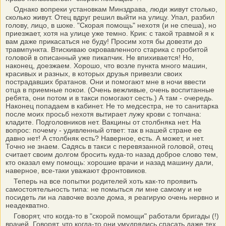
Однако вопреки установкам Минздрава, люди живут столько,
сколько живут. Отец вдруг решил выйти на улицу. Упал, разбил
голову, лицо, в шоке. "Скорая помощь" нехотя (и не спеша), но
приезжает, хотя на улице уже темно. Крик: с такой травмой я к
вам даже прикасаться не буду! Просим хотя бы довезти до
травмпункта. Втискиваю окровавленного старика с пробитой
головой в описанный уже пикапчик. Не впихивается! Но,
наконец, доезжаем. Хорошо, что возле пункта много машин,
красивых и разных, в которых друзья привезли своих
пострадавших братанов. Они и помогают мне в ночи ввести
отца в приемные покои. (Очень вежливые, очень воспитанные
ребята, они потом и в такси помогают сесть.) А там - очередь.
Наконец попадаем в кабинет. Не то медсестра, не то санитарка
после моих просьб нехотя вытирает лужу крови с топчана:
кладите. Подголовников нет. Вакцины от столбняка нет. На
вопрос: почему - удивленный ответ: так в нашей стране ее
давно нет! А столбняк есть? Наверное, есть. А может, и нет.
Точно не знаем. Садясь в такси с перевязанной головой, отец
считает своим долгом бросить куда-то назад доброе слово тем,
кто оказал ему помощь: хорошие врачи и назад машину дали,
наверное, все-таки уважают фронтовиков.
Теперь на все попытки родителей хоть как-то проявить
самостоятельность типа: не помыться ли мне самому и не
посидеть ли на лавочке возле дома, я реагирую очень нервно и
неадекватно.
Говорят, что когда-то в "скорой помощи" работали бригады (!)
врачей. Говорят, что когда-то они умудрялись спасать даже тех,