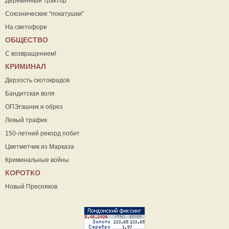
Деревянный трактор
Союзнические “покатушки”
На светофоре
ОБЩЕСТВО
С возвращением!
КРИМИНАЛ
Дерзость скотокрадов
Бандитская воля
ОПЭгэшник и обрез
Левый трафик
150-летний рекорд побит
Цветметчик из Марказа
Криминальные войны
КОРОТКО
Новый Пресняков