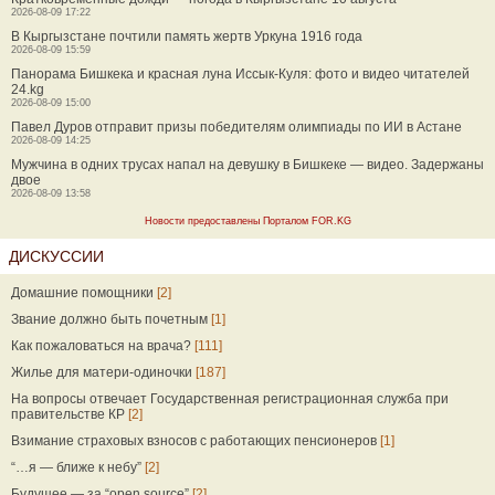
2026-08-09 17:22
В Кыргызстане почтили память жертв Уркуна 1916 года
2026-08-09 15:59
Панорама Бишкека и красная луна Иссык-Куля: фото и видео читателей
24.kg
2026-08-09 15:00
Павел Дуров отправит призы победителям олимпиады по ИИ в Астане
2026-08-09 14:25
Мужчина в одних трусах напал на девушку в Бишкеке — видео. Задержаны
двое
2026-08-09 13:58
Новости предоставлены Порталом FOR.KG
ДИСКУССИИ
Домашние помощники
[2]
Звание должно быть почетным
[1]
Как пожаловаться на врача?
[111]
Жилье для матери-одиночки
[187]
На вопросы отвечает Государственная регистрационная служба при
правительстве КР
[2]
Взимание страховых взносов с работающих пенсионеров
[1]
“…я — ближе к небу”
[2]
Будущее — за “open source”
[2]