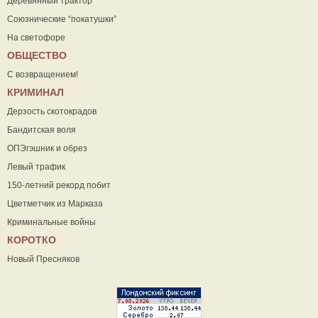
Деревянный трактор
Союзнические “покатушки”
На светофоре
ОБЩЕСТВО
С возвращением!
КРИМИНАЛ
Дерзость скотокрадов
Бандитская воля
ОПЭгэшник и обрез
Левый трафик
150-летний рекорд побит
Цветметчик из Марказа
Криминальные войны
КОРОТКО
Новый Пресняков