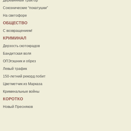
Деревянный трактор
Союзнические “покатушки”
На светофоре
ОБЩЕСТВО
С возвращением!
КРИМИНАЛ
Дерзость скотокрадов
Бандитская воля
ОПЭгэшник и обрез
Левый трафик
150-летний рекорд побит
Цветметчик из Марказа
Криминальные войны
КОРОТКО
Новый Пресняков