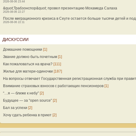
2026-08-06 23:44
&quot;Трабзонспор&quot; провел презентацию Мохамеда Салаха
2026-08-06 22:27
После миграционного кризиса в Сеуте остается больше тысячи детей и под
2026-08-06 22:11
ДИСКУССИИ
Домашние помощники
[1]
Звание должно быть почетным
[1]
Как пожаловаться на врача?
[111]
Жилье для матери-одиночки
[187]
На вопросы отвечает Государственная регистрационная служба при прави
Взимание страховых взносов с работающих пенсионеров
[1]
“…я — ближе к небу”
[2]
Будущее — за “open source”
[2]
Бал за успехи
[2]
Хочу сдать ребенка в приют
[2]