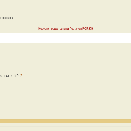
ростков
Новости предоставлены Порталом FOR.KG
тельстве КР
[2]