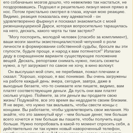
его собачачьих мозгов дошло, что невежливо так настаться, не
поздоровавшись. Подошел и решительно лизнул меня прямо в
нос. Потом пристально смотрел в глаза, изучая мою реакцию.
Видимо, реакция показалась ему адекватной - он
удовлетворенно фыркнул и поскакал знакомиться с моей
ризеншнауцерихой Дарси, которая вопросительно таращилась
на него, дескать, какого черта ты там застрял?
"Могу поспорить, молодой человек (спасибо за комплимент),
ваши мозги заняты экзистенциалистской чепухней о роли
личности в формировании собственной судьбы, бросьте вы эти
глупости, будьте проще, и народ к вам потянется!" Излагаю
деду в сокращенном варианте существующее положение
вещей. Дескать, репортажи снимать нужно, писать сюжеты
нужно, а тут загружают по самое не хочу, в кино волокут.
Он выслушал мой спич, не перебивая, пожал плечами и
сказал: "Хорошо, хорошо, я вас понимаю. Вы очень загружены
на работе каждый день: вчера, сегодня, завтра, даже в
выходные бегаете, что-то снимаете или пишете, видимо, вам
платят соответствующие деньги. Да пусть они вам платят
сколько угодно. Поймите, за эти деньги вы продаете свою
жизнь! Подумайте, все это время вы недодаете своим близким.
Я не верю, что нужно так вкалывать, чтобы свести концы с
концами. Вы работаете, чтобы удовлетворить свои желания. Но
знайте, что это замкнутый круг - чем больше денег, тем больше
всего хочется и тем больше вы пашете, чтобы получить еще
больше. Нужно попробовать в какой-то момент спросить себя, а
действительно ли так нужен новый навороченный телефон,