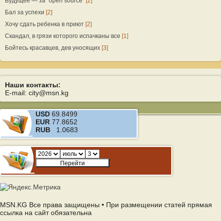
Будущее — за “open source”
[2]
Бал за успехи
[2]
Хочу сдать ребенка в приют
[2]
Скандал, в грязи которого испачканы все
[1]
Бойтесь красавцев, дев уносящих
[3]
Наши контакты:
E-mail: city@msn.kg
USD
69.8499
EUR
77.8652
RUB
1.0683
MSN.KG Все права защищены • При размещении статей прямая
ссылка на сайт обязательна