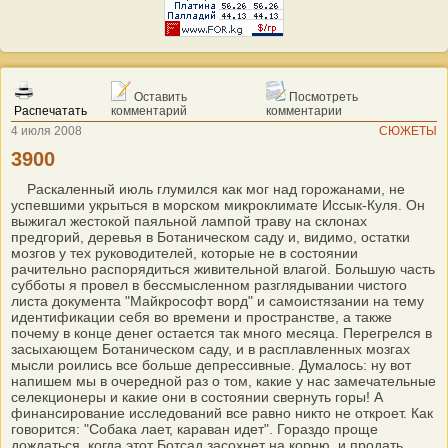
Оставить
Посмотреть
Распечатать
комментарий
комментарии
4 июля 2008
СЮЖЕТЫ
3900
Раскаленный июль глумился как мог над горожанами, не
успевшими укрыться в морском микроклимате Иссык-Куля. Он
выжигал жестокой паяльной лампой траву на склонах
предгорий, деревья в Ботаническом саду и, видимо, остатки
мозгов у тех руководителей, которые не в состоянии
рачительно распорядиться живительной влагой. Большую часть
субботы я провел в бессмысленном разглядывании чистого
листа документа "Майкрософт ворд" и самоистязании на тему
идентификации себя во времени и пространстве, а также
почему в конце денег остается так много месяца. Перегрелся в
засыхающем Ботаническом саду, и в расплавленных мозгах
мысли роились все больше депрессивные. Думалось: ну вот
напишем мы в очередной раз о том, какие у нас замечательные
селекционеры и какие они в состоянии свернуть горы! А
финансирование исследований все равно никто не откроет. Как
говорится: "Собака лает, караван идет". Гораздо проще
дождаться, когда этот Ботсад засохнет на корню, и продать