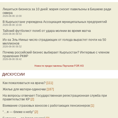
Лишиться бизнеса за 10 дней: мэрия сносит павильоны в Бишкеке ради
сквера
2026-08-06 10:00
В Кыргызстане учреждена Ассоциация муниципальных предприятий
2026-08-06 10:00
Тайский футболист погиб от удара молнии во время матча
2026-08-06 09:53
Из-за Эль-Ниньо число страдающих от голода вырастет почти на 50
миллионов
2026-08-06 09:52
Почему российский бизнес выбирает Кыргызстан? Интервью с членом
правления РКФР
2026-08-06 09:42
Новости предоставлены Порталом FOR.KG
ДИСКУССИИ
Как пожаловаться на врача?
[111]
Жилье для матери-одиночки
[187]
На вопросы отвечает Государственная регистрационная служба при
правительстве КР
[2]
Взимание страховых взносов с работающих пенсионеров
[1]
“…я — ближе к небу”
[2]