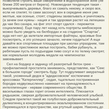
позволили строить ваши скворечники в водоохранной зоне (не
ближе 200 метров от берега). Новомодная тенденция такая -
выкорчевывать деревья, благо их сажать некому, и скоро все,
если не спилят, то сами засохнут, вон в середине июня уже
желтые, как осенью, стоят; стадионы захватывать и уничтожать
(а зачем они нужны - нация и так здоровая растет на лепешках
да чае без сахара, на фиг этот спорт сдался - пережиток
социализма). Еще пару лет назад хоть портреты кикбоксеров
можно было увидеть на билбордах и на стадионе "Спартак",
куда нет-нет да залетали импортные файтеры, красивые бои
посмотреть, и это успешно зачахло, нечем гордиться! А еще
давайте все спортивные площадки при школах упраздним, там
же можно престижное жилье построить, бабки рубануть, а
ребятишки пусть по подъездам пиво сосут и по телеку смотрят,
как нормальная молодежь медали на чемпионатах
завоевывает.
Сел на бордюр и задницу об разогретый бетон грею -
профилактикой простатита занимаюсь, представляю, как "Секс
в большом городе" смотреть буду. Тут подруливает аккуратный
такой, ухоженный дедок в "адидасовском" костюмчике и
кроссовках "Катерпиллер", седая, тщательно постриженная
бородка недвусмысленно намекает на принадлежность к
интеллигенции - нервам современного общества. В
васильковых глазах горит огонек интеллекта. Плюхается
рядышком, сверкая доброжелательной человеческой улыбкой.
Следом прилетел такой же голубоглазо-доброжелательный
далматинец в концентрированно-экзальтированном состоянии.
Перемещался в пространстве, как ртутный шарик. Наконец до