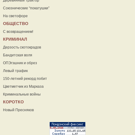
Деревянный трактор
Союзнические “покатушки”
На светофоре
ОБЩЕСТВО
С возвращением!
КРИМИНАЛ
Дерзость скотокрадов
Бандитская воля
ОПЭгэшник и обрез
Левый трафик
150-летний рекорд побит
Цветметчик из Марказа
Криминальные войны
КОРОТКО
Новый Пресняков