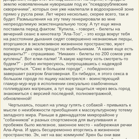
землю новоявленным нуворишам под их "псевдорублевские
скворечники", которых они уже наклепали в водоохранной зоне
прямо у русла реки. Лет через несколько, скорее всего, так и
будет. Размышления на эту тему генерировали во мне
непреодолимую экзистенциальную тоску. А тут еще жена
поставила перед фактом: "Купила, - говорит, - билеты на
вечерний сеанс в кинотеатр "Ала-Тоо", - это когда вокруг тебя
на расстоянии дыхания сидят совершенно незнакомые перцы,
вторгшиеся в эксклюзивное жизненное пространство, жуют
попкорн и два часа трещат по мобильникам. "А какие еще есть
варианты?" - спрашиваю. "Никаких - билеты по 200 сомов уже
куплены". Вот елки-палки! "А какую картину хоть смотреть-то
будем?" - робко интересуюсь, попрощавшись с надеждой
выкрутиться. "Секс в большом городе", - победоносно
завершает разгром благоверная. Ех-тибидох, я этого секса в
большом городе по ящику насмотрелся - воинствующий
гламур-мур-мур в исполнении сексуально озабоченных
голливудских матрешек, а тут еще тащиться через весь город
знакомиться с версией последней, полнометражной,
обновленной!
Чертыхаясь, пошел на улицу гулять с собакой - привыкать к
мысли о неизбежности приобщения к масскультурному тотему
западного мира. Раньше в двенадцатом микрорайоне у
"собачников" и разных спортсменов для выгуливания и
пробежек было железное, законное место - набережная речки
Ала-Арча. И здесь бесцеремонно вторглись в жизненное
пространство. Эх, нет на вас коммуняк! Хрен бы они вам