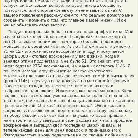
ноутбук или автомобиль? И ради этого вы готовы пропустить
выпускной бал вашей дочери, который никогда больше не
повторится, или спортивное выступление вашего сына? С
вашего позволения расскажу кое-что, что реально помогло мне
сохранить и помнить о том, что главное в моей жизни". И он
начал объяснять свою теорию.
"В один прекрасный день я сел и занялся арифметикой. Мои
расчеты были очень простыми. В среднем человек живет 75
лет. Я понимаю, понимаю - некоторые больше, некоторые
меньше, но в среднем именно 75 лет. Потом я взял и умножил
75 на 52 - это количество воскресений в году, и получается
цифра 3900 - столько воскресений у вас в жизни. Когда я
занялся этими подсчетами, мне было 51. Это значит, что я
израсходовал 2754 воскресенья, и у меня их осталось 1146. Я
пошел в магазин игрушек и купил несколько упаковок
маленьких пластиковых шариков, вернулся домой и высыпал их
(ровно 1146) в круглую вазу, похожую на маленький аквариум.
После этого каждое воскресенье я доставал из вазы и
выбрасывал один шарик. Я заметил, как начал меняться. Когда
видишь, как неумолимо уменьшается количество отведенных
тебе дней, начинаешь больше обращать внимание на истинные
ценности жизни. Это как "шагреневая кожа". Очень сильное
средство. А в заключение, перед тем, как я заберу свою собаку
и побегу к своей любимой жене и внукам, которые пришли к
нам в гости, я хочу завершить свой рассказ вот чем: в прошлое
воскресенье я вытащил свой последний шарик из вазы. И
теперь каждый день для меня подарок, я принимаю его с
благодарностью и хочу поделиться им со своими любимыми и