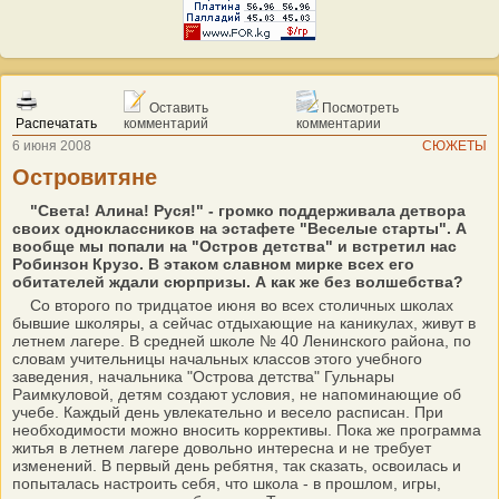
Оставить
Посмотреть
Распечатать
комментарий
комментарии
6 июня 2008
СЮЖЕТЫ
Островитяне
"Света! Алина! Руся!" - громко поддерживала детвора
своих одноклассников на эстафете "Веселые старты". А
вообще мы попали на "Остров детства" и встретил нас
Робинзон Крузо. В этаком славном мирке всех его
обитателей ждали сюрпризы. А как же без волшебства?
Со второго по тридцатое июня во всех столичных школах
бывшие школяры, а сейчас отдыхающие на каникулах, живут в
летнем лагере. В средней школе № 40 Ленинского района, по
словам учительницы начальных классов этого учебного
заведения, начальника "Острова детства" Гульнары
Раимкуловой, детям создают условия, не напоминающие об
учебе. Каждый день увлекательно и весело расписан. При
необходимости можно вносить коррективы. Пока же программа
житья в летнем лагере довольно интересна и не требует
изменений. В первый день ребятня, так сказать, освоилась и
попыталась настроить себя, что школа - в прошлом, игры,