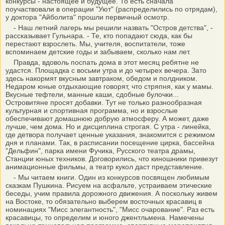
конкурсы - настоящее и будущее. То есть сначала
поучаствовали в операции "Уют" (распределились по отрядам),
у доктора "Айболита" прошли первичный осмотр.
- Наш летний лагерь мы решили назвать "Остров детства", -
рассказывает Гульнара. - Те, кто попадают сюда, как бы
перестают взрослеть. Мы, учителя, воспитатели, тоже
вспоминаем детские годы и забываем, сколько нам лет.
Правда, вдоволь поспать дома в этот месяц ребятне не
удастся. Площадка с восьми утра и до четырех вечера. Зато
здесь накормят вкусным завтраком, обедом и полдником.
Недаром юные отдыхающие говорят, что стряпня, как у мамы.
Вкусные тефтели, манные каши, сдобные булочки...
Островитяне просят добавки. Тут не только разнообразная
культурная и спортивная программа, но и взрослые
обеспечивают домашнюю добрую атмосферу. А может, даже
лучше, чем дома. Но и дисциплина строгая. С утра - линейка,
где детвора получает ценные указания, знакомится с режимом
дня и планами. Так, в расписании посещение цирка, бассейна
"Дельфин", парка имени Фучика, Русского театра драмы,
Станции юных техников. Договорились, что киношники привезут
анимационные фильмы, а театр кукол даст представление.
- Мы читаем книги. Один из конкурсов посвящен любимым
сказкам Пушкина. Рисуем на асфальте, устраиваем этические
беседы, учим правила дорожного движения. А поскольку живем
на Востоке, то обязательно выберем восточных красавиц в
номинациях "Мисс элегантность", "Мисс очарование". Раз есть
красавицы, то определим и юного джентльмена. Намечены