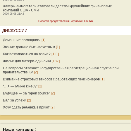
Хакеры-вымогатели атаковали десятки крупнейших финансовых
компаний США - СМИ
2026-08-08 21:42
Новости предоставлены Порталом FOR.KG
ДИСКУССИИ
Домашние помощники
[1]
Звание должно быть почетным
[1]
Как пожаловаться на врача?
[111]
Жилье для матери-одиночки
[187]
На вопросы отвечает Государственная регистрационная служба при
правительстве КР
[2]
Взимание страховых взносов с работающих пенсионеров
[1]
“…я — ближе к небу”
[2]
Будущее — за “open source”
[2]
Бал за успехи
[2]
Хочу сдать ребенка в приют
[2]
Наши контакты: