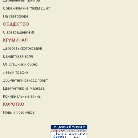
Деревянный трактор
Союзнические “покатушки”
На светофоре
ОБЩЕСТВО
С возвращением!
КРИМИНАЛ
Дерзость скотокрадов
Бандитская воля
ОПЭгэшник и обрез
Левый трафик
150-летний рекорд побит
Цветметчик из Марказа
Криминальные войны
КОРОТКО
Новый Пресняков