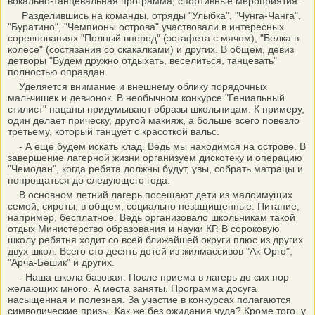
вокально-танцевальная программа, спортивные мероприятия.
Разделившись на команды, отряды "Улыбка", "Чунга-Чанга",
"Буратино", "Чемпионы острова" участвовали в интересных
соревнованиях "Полный вперед" (эстафета с мячом), "Белка в
колесе" (состязания со скакалками) и других. В общем, девиз
детворы "Будем дружно отдыхать, веселиться, танцевать"
полностью оправдан.
Уделяется внимание и внешнему облику порядочных
мальчишек и девчонок. В необычном конкурсе "Гениальный
стилист" пацаны придумывают образы школьницам. К примеру,
один делает прическу, другой макияж, а больше всего повезло
третьему, который танцует с красоткой вальс.
- А еще будем искать клад. Ведь мы находимся на острове. В
завершение лагерной жизни организуем дискотеку и операцию
"Чемодан", когда ребята должны будут, увы, собрать матрацы и
попрощаться до следующего года.
В основном летний лагерь посещают дети из малоимущих
семей, сироты, в общем, социально незащищенные. Питание,
например, бесплатное. Ведь организовало школьникам такой
отдых Министерство образования и науки КР. В сороковую
школу ребятня ходит со всей ближайшей округи плюс из других
двух школ. Всего сто десять детей из жилмассивов "Ак-Орго",
"Арча-Бешик" и других.
- Наша школа базовая. После приема в лагерь до сих пор
желающих много. А места заняты. Программа досуга
насыщенная и полезная. За участие в конкурсах полагаются
символические призы. Как же без ожидания чуда? Кроме того, у