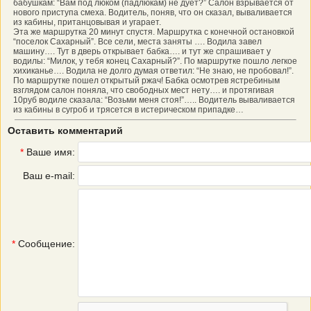
бабушкам: “Вам под люком (падлюкам) не дует?” Салон взрывается от
нового приступа смеха. Водитель, поняв, что он сказал, вываливается
из кабины, пританцовывая и угарает.
Эта же маршрутка 20 минут спустя. Маршрутка с конечной остановкой
“поселок Сахарный”. Все сели, места заняты …. Водила завел
машину…. Тут в дверь открывает бабка…. и тут же спрашивает у
водилы: “Милок, у тебя конец Сахарный?”. По маршрутке пошло легкое
хихиканье…. Водила не долго думая ответил: “Не знаю, не пробовал!”.
По маршрутке пошел открытый ржач! Бабка осмотрев ястребиным
взглядом салон поняла, что свободных мест нету…. и протягивая
10руб водиле сказала: “Возьми меня стоя!”….. Водитель вываливается
из кабины в сугроб и трясется в истерическом припадке…
Оставить комментарий
*
Ваше имя:
Ваш e-mail:
*
Сообщение: