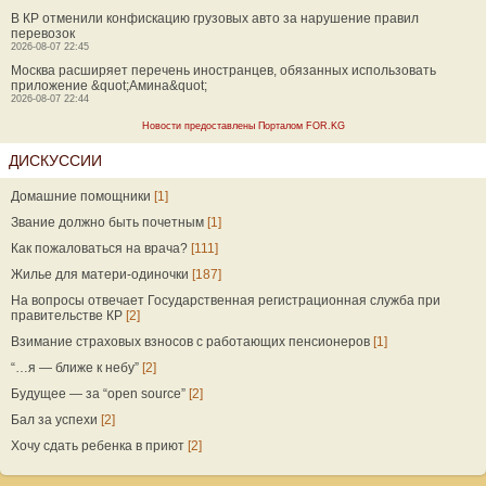
В КР отменили конфискацию грузовых авто за нарушение правил
перевозок
2026-08-07 22:45
Москва расширяет перечень иностранцев, обязанных использовать
приложение &quot;Амина&quot;
2026-08-07 22:44
Новости предоставлены Порталом FOR.KG
ДИСКУССИИ
Домашние помощники
[1]
Звание должно быть почетным
[1]
Как пожаловаться на врача?
[111]
Жилье для матери-одиночки
[187]
На вопросы отвечает Государственная регистрационная служба при
правительстве КР
[2]
Взимание страховых взносов с работающих пенсионеров
[1]
“…я — ближе к небу”
[2]
Будущее — за “open source”
[2]
Бал за успехи
[2]
Хочу сдать ребенка в приют
[2]