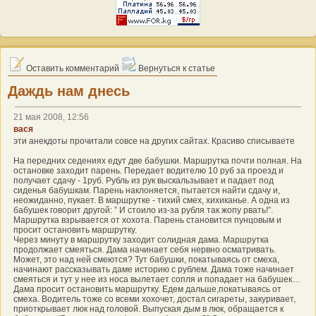
Оставить комментарий
Вернуться к статье
Даждь нам днесь
21 мая 2008, 12:56
вася
эти анекдоты прочитали совсе на других сайтах. Красиво списываете
На передних седениях едут две бабушки. Маршрутка почти полная. На
остановке заходит парень. Передает водителю 10 руб за проезд и
получает сдачу - 1руб. Рубль из рук выскальзывает и падает под
сиденья бабушкам. Парень наклоняется, пытается найти сдачу и,
неожиданно, пукает. В маршрутке - тихий смех, хихиканье. А одна из
бабушек говорит другой: ” И стоило из-за рубля так жопу рвать!”.
Маршрутка взрывается от хохота. Парень становится пунцовым и
просит остановить маршрутку.
Через минуту в маршрутку заходит солидная дама. Маршрутка
продолжает смеяться. Дама начинает себя нервно осматривать.
Может, это над ней смеются? Тут бабушки, покатываясь от смеха,
начинают рассказывать даме историю с рублем. Дама тоже начинает
смеяться и тут у нее из носа вылетает сопля и попадает на бабушек…
Дама просит остановить маршрутку. Едем дальше,покатываясь от
смеха. Водитель тоже со всеми хохочет, достал сигареты, закуривает,
приоткрывает люк над головой. Выпуская дым в люк, обращается к