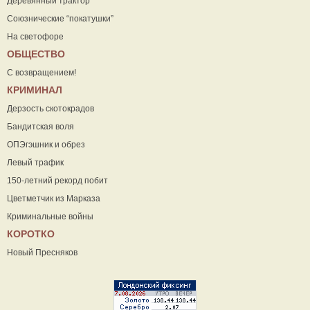
Деревянный трактор
Союзнические “покатушки”
На светофоре
ОБЩЕСТВО
С возвращением!
КРИМИНАЛ
Дерзость скотокрадов
Бандитская воля
ОПЭгэшник и обрез
Левый трафик
150-летний рекорд побит
Цветметчик из Марказа
Криминальные войны
КОРОТКО
Новый Пресняков