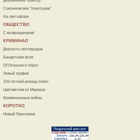
Деревянный трактор
Союзнические “покатушки”
На светофоре
ОБЩЕСТВО
С возвращением!
КРИМИНАЛ
Дерзость скотокрадов
Бандитская воля
ОПЭгэшник и обрез
Левый трафик
150-летний рекорд побит
Цветметчик из Марказа
Криминальные войны
КОРОТКО
Новый Пресняков