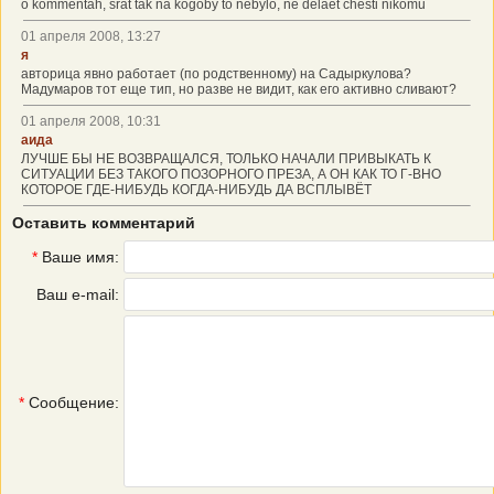
o kommentah, srat tak na kogoby to nebylo, ne delaet chesti nikomu
01 апреля 2008, 13:27
я
авторица явно работает (по родственному) на Садыркулова?
Мадумаров тот еще тип, но разве не видит, как его активно сливают?
01 апреля 2008, 10:31
аида
ЛУЧШЕ БЫ НЕ ВОЗВРАЩАЛСЯ, ТОЛЬКО НАЧАЛИ ПРИВЫКАТЬ К
СИТУАЦИИ БЕЗ ТАКОГО ПОЗОРНОГО ПРЕЗА, А ОН КАК ТО Г-ВНО
КОТОРОЕ ГДЕ-НИБУДЬ КОГДА-НИБУДЬ ДА ВСПЛЫВЁТ
Оставить комментарий
*
Ваше имя:
Ваш e-mail:
*
Сообщение: