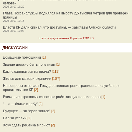
человек
2026-08-07 17:20
Глава Погранслужбы поднялся на высоту 2,5 тысячи метров для проверки
границы
2026-08-07 17:15
Власти КР дали сигнал, что доступны, — замглавы Омской области
2026-08-07 17:08
Новости предоставлены Порталом FOR.KG
ДИСКУССИИ
Домашние помощники
[1]
Звание должно быть почетным
[1]
Как пожаловаться на врача?
[111]
Жилье для матери-одиночки
[187]
На вопросы отвечает Государственная регистрационная служба при
правительстве КР
[2]
Взимание страховых взносов с работающих пенсионеров
[1]
“…я — ближе к небу”
[2]
Будущее — за “open source”
[2]
Бал за успехи
[2]
Хочу сдать ребенка в приют
[2]