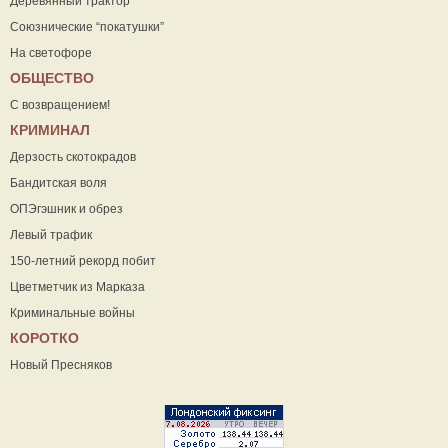
Деревянный трактор
Союзнические “покатушки”
На светофоре
ОБЩЕСТВО
С возвращением!
КРИМИНАЛ
Дерзость скотокрадов
Бандитская воля
ОПЭгэшник и обрез
Левый трафик
150-летний рекорд побит
Цветметчик из Марказа
Криминальные войны
КОРОТКО
Новый Пресняков