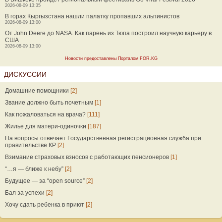
2026-08-09 13:35
В горах Кыргызстана нашли палатку пропавших альпинистов
2026-08-09 13:00
От John Deere до NASA. Как парень из Тюпа построил научную карьеру в
США
2026-08-09 13:00
Новости предоставлены Порталом FOR.KG
ДИСКУССИИ
Домашние помощники
[2]
Звание должно быть почетным
[1]
Как пожаловаться на врача?
[111]
Жилье для матери-одиночки
[187]
На вопросы отвечает Государственная регистрационная служба при
правительстве КР
[2]
Взимание страховых взносов с работающих пенсионеров
[1]
“…я — ближе к небу”
[2]
Будущее — за “open source”
[2]
Бал за успехи
[2]
Хочу сдать ребенка в приют
[2]