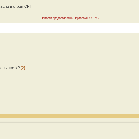
тана и стран СНГ
Новости предоставлены Порталом FOR.KG
тельстве КР
[2]