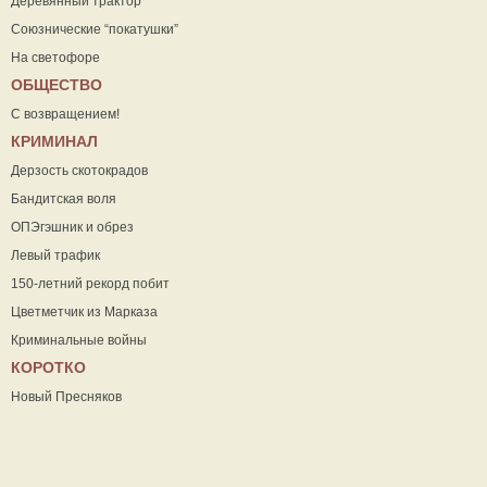
Деревянный трактор
Союзнические “покатушки”
На светофоре
ОБЩЕСТВО
С возвращением!
КРИМИНАЛ
Дерзость скотокрадов
Бандитская воля
ОПЭгэшник и обрез
Левый трафик
150-летний рекорд побит
Цветметчик из Марказа
Криминальные войны
КОРОТКО
Новый Пресняков