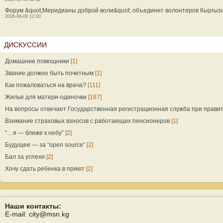
Форум &quot;Меридианы доброй воли&quot; объединит волонтеров Кыргызс
2026-08-08 12:00
ДИСКУССИИ
Домашние помощники
[1]
Звание должно быть почетным
[1]
Как пожаловаться на врача?
[111]
Жилье для матери-одиночки
[187]
На вопросы отвечает Государственная регистрационная служба при прави
Взимание страховых взносов с работающих пенсионеров
[1]
“…я — ближе к небу”
[2]
Будущее — за “open source”
[2]
Бал за успехи
[2]
Хочу сдать ребенка в приют
[2]
Наши контакты:
E-mail: city@msn.kg