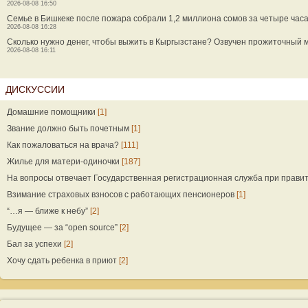
2026-08-08 16:50
Семье в Бишкеке после пожара собрали 1,2 миллиона сомов за четыре час
2026-08-08 16:28
Сколько нужно денег, чтобы выжить в Кыргызстане? Озвучен прожиточный
2026-08-08 16:11
ДИСКУССИИ
Домашние помощники
[1]
Звание должно быть почетным
[1]
Как пожаловаться на врача?
[111]
Жилье для матери-одиночки
[187]
На вопросы отвечает Государственная регистрационная служба при прави
Взимание страховых взносов с работающих пенсионеров
[1]
“…я — ближе к небу”
[2]
Будущее — за “open source”
[2]
Бал за успехи
[2]
Хочу сдать ребенка в приют
[2]