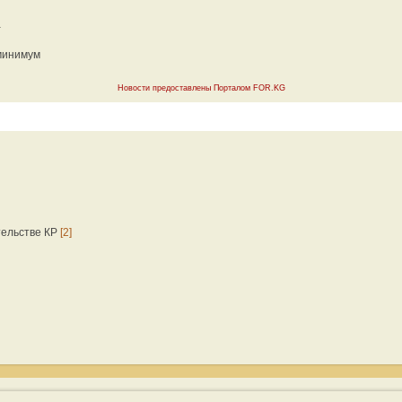
а
 минимум
Новости предоставлены Порталом FOR.KG
тельстве КР
[2]