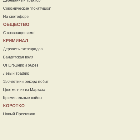
Деревянный трактор
Союзнические “покатушки”
На светофоре
ОБЩЕСТВО
С возвращением!
КРИМИНАЛ
Дерзость скотокрадов
Бандитская воля
ОПЭгэшник и обрез
Левый трафик
150-летний рекорд побит
Цветметчик из Марказа
Криминальные войны
КОРОТКО
Новый Пресняков