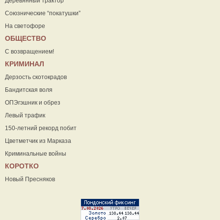
Деревянный трактор
Союзнические “покатушки”
На светофоре
ОБЩЕСТВО
С возвращением!
КРИМИНАЛ
Дерзость скотокрадов
Бандитская воля
ОПЭгэшник и обрез
Левый трафик
150-летний рекорд побит
Цветметчик из Марказа
Криминальные войны
КОРОТКО
Новый Пресняков