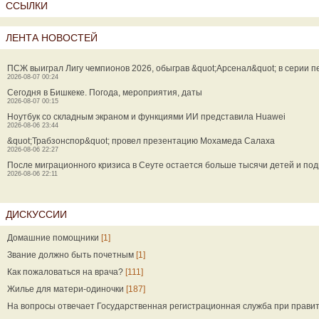
ССЫЛКИ
ЛЕНТА НОВОСТЕЙ
ПСЖ выиграл Лигу чемпионов 2026, обыграв &quot;Арсенал&quot; в серии п
2026-08-07 00:24
Сегодня в Бишкеке. Погода, мероприятия, даты
2026-08-07 00:15
Ноутбук со складным экраном и функциями ИИ представила Huawei
2026-08-06 23:44
&quot;Трабзонспор&quot; провел презентацию Мохамеда Салаха
2026-08-06 22:27
После миграционного кризиса в Сеуте остается больше тысячи детей и под
2026-08-06 22:11
ДИСКУССИИ
Домашние помощники
[1]
Звание должно быть почетным
[1]
Как пожаловаться на врача?
[111]
Жилье для матери-одиночки
[187]
На вопросы отвечает Государственная регистрационная служба при прави