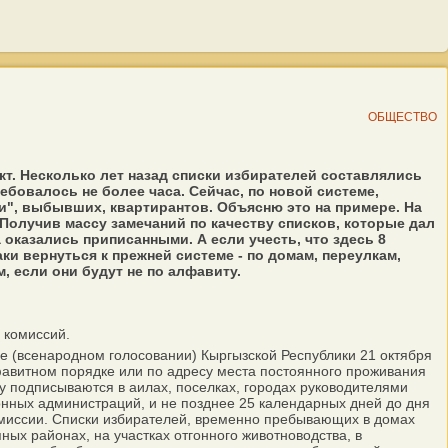
ОБЩЕСТВО
т. Несколько лет назад списки избирателей составлялись
ебовалось не более часа. Сейчас, по новой системе,
и", выбывших, квартирантов. Объясню это на примере. На
Получив массу замечаний по качеству списков, которые дал
 оказались приписанными. А если учесть, что здесь 8
аки вернуться к прежней системе - по домам, переулкам,
 если они будут не по алфавиту.
 комиссий.
е (всенародном голосовании) Кыргызской Республики 21 октября
лфавитном порядке или по адресу места постоянного проживания
у подписываются в аилах, поселках, городах руководителями
онных администраций, и не позднее 25 календарных дней до дня
омиссии. Списки избирателей, временно пребывающих в домах
ых районах, на участках отгонного животноводства, в