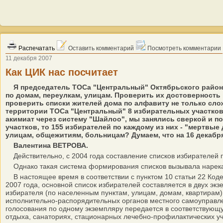
Распечатать
Оставить комментарий
Посмотреть комментарии
11 декабря 2007
Как ЦИК нас посчитает
Я председатель ТОСа "Центральный" Октябрьского района
по домам, переулкам, улицам. Проверить их достоверность 
проверить списки жителей дома по алфавиту не только сло
территории ТОСа "Центральный" 8 избирательных участков.
акимиат через систему "Шайлоо", мы занялись сверкой и по
участков, то 155 избирателей по каждому из них - "мертвые
улицам, общежитиям, больницам? Думаем, что на 16 декабр
Валентина ВЕТРОВА.
Действительно, с 2004 года составление списков избирателей 
Однако такая система формирования списков вызывала нарекан
В настоящее время в соответствии с пунктом 10 статьи 22 Коде
2007 года, основной список избирателей составляется в двух эк
избирателя (по населенным пунктам, улицам, домам, квартирам)
исполнительно-распорядительных органов местного самоуправлен
голосования по одному экземпляру передается в соответствующ
отдыха, санаториях, стационарных лечебно-профилактических уч