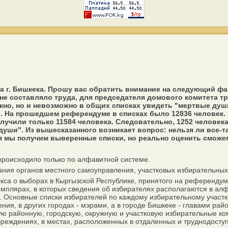
 г. Бишкека. Прошу вас обратить внимание на следующий фак
не составляло труда, для председателя домового комитета тр
жно, но и невозможно в общих списках увидеть "мертвые душ
 На прошедшем референдуме в списках было 12836 человек. 
лучили только 11584 человека. Следовательно, 1252 человека
 души". Из вышесказанного возникает вопрос: нельзя ли все-т
я мы получим выверенные списки, но реально оценить сможем,
происходило только по алфавитной системе.
ия органов местного самоуправления, участковых избирательных
кса о выборах в Кыргызской Республике, принятого на референдум
земплярах, в которых сведения об избирателях располагаются в а
. Основные списки избирателей по каждому избирательному участк
ия, в других городах - мэрами, а в городе Бишкеке - главами рай
ую районную, городскую, окружную и участковую избирательные к
реждениях, в местах, расположенных в отдаленных и труднодоступн