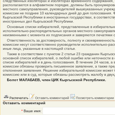
следственных изоляторах и изоляторах временного содержания, в
располагаются в алфавитном порядке, должны быть пронумеров
местного самоуправления, руководителей вышеуказанных учрежд
комиссии не позднее 10 календарных дней до дня голосования. 
Кыргызской Республики в иностранных государствах, в соответ
иностранных дел Кыргызской Республики.
Основные списки избирателей, представленные в избирательны
исполнительно-распорядительных органов местного самоуправле
неизменными с момента их подписания и заверяются печатями 
Ответственность за достоверность, полноту и своевременность
комиссии несут соответственно руководители исполнительно-ра
иные лица, указанные в настоящей статье.
Также в соответствии с пунктом 2 статьи 23 гражданин Кыргызс
основной список избирателей, о любой ошибке или неточности в
списке избирателей и в день голосования. В течение 24 часов, а
комиссии обязаны проверить письменное заявление, а также пре
отклонения заявления. Решение избирательной комиссии может
комиссию или в суд, которые обязаны рассмотреть жалобу в двух
Болот МАЛАБАЕВ, член ЦИК Кыргызской Республики.
Распечатать
Оставить комментарий
Посмотреть комментарии
Оставить комментарий
*
Ваше имя: