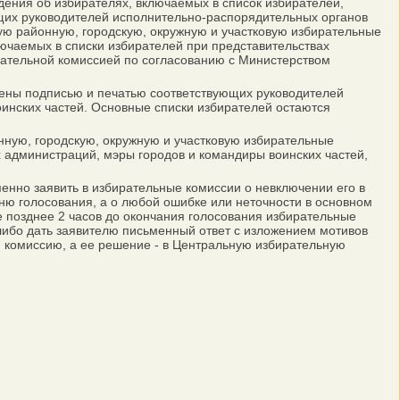
едения об избирателях, включаемых в список избирателей,
щих руководителей исполнительно-распорядительных органов
ую районную, городскую, окружную и участковую избирательные
лючаемых в списки избирателей при представительствах
рательной комиссией по согласованию с Министерством
ены подписью и печатью соответствующих руководителей
инских частей. Основные списки избирателей остаются
нную, городскую, окружную и участковую избирательные
 администраций, мэры городов и командиры воинских частей,
енно заявить в избирательные комиссии о невключении его в
ню голосования, а о любой ошибке или неточности в основном
не позднее 2 часов до окончания голосования избирательные
либо дать заявителю письменный ответ с изложением мотивов
 комиссию, а ее решение - в Центральную избирательную