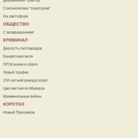
Деревянный трактор
Союзнические “покатушки”
На светофоре
ОБЩЕСТВО
С возвращением!
КРИМИНАЛ
Дерзость скотокрадов
Бандитская воля
ОПЭгэшник и обрез
Левый трафик
150-летний рекорд побит
Цветметчик из Марказа
Криминальные войны
КОРОТКО
Новый Пресняков