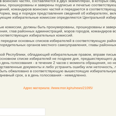
 воинских частях, составляются в двух экземплярах, в которых св
аны, прошнурованы и заверены подписью и печатью соответствую
ений, командиров воинских частей и передаются в соответствующ
Форма, вид и порядок представления сведений об избирателях, вк
ствующие избирательные комиссии определяются Центральной изби
е комиссии, должны быть пронумерованы, прошнурованы и завер
ния, глав районных администраций, мэров городов, командиров во
соответствующих избирательных комиссий.
 передачи основных списков избирателей в соответствующую райо
спорядительных органов местного самоуправления, главы районных
кой Республики, обладающий избирательным правом, вправе письм
 основном списке избирателей не позднее дня, предшествующего д
 в день голосования - в течение 2 часов с момента обращения, но 
дставленные документы и либо устранить ошибку или неточность, 
 быть обжаловано в соответствующую вышестоящую избирательную
дневный срок, а в день голосования - немедленно.
Адрес материала: //www.msn.kg/ru/news/21095/