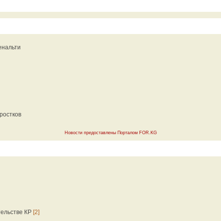
енальти
ростков
Новости предоставлены Порталом FOR.KG
тельстве КР
[2]