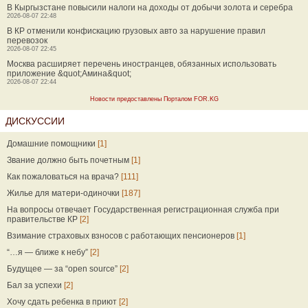
В Кыргызстане повысили налоги на доходы от добычи золота и серебра
2026-08-07 22:48
В КР отменили конфискацию грузовых авто за нарушение правил
перевозок
2026-08-07 22:45
Москва расширяет перечень иностранцев, обязанных использовать
приложение &quot;Амина&quot;
2026-08-07 22:44
Новости предоставлены Порталом FOR.KG
ДИСКУССИИ
Домашние помощники
[1]
Звание должно быть почетным
[1]
Как пожаловаться на врача?
[111]
Жилье для матери-одиночки
[187]
На вопросы отвечает Государственная регистрационная служба при
правительстве КР
[2]
Взимание страховых взносов с работающих пенсионеров
[1]
“…я — ближе к небу”
[2]
Будущее — за “open source”
[2]
Бал за успехи
[2]
Хочу сдать ребенка в приют
[2]