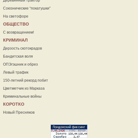
Деревянный трактор
Союзнические “покатушки”
На светофоре
ОБЩЕСТВО
С возвращением!
КРИМИНАЛ
Дерзость скотокрадов
Бандитская воля
ОПЭгэшник и обрез
Левый трафик
150-летний рекорд побит
Цветметчик из Марказа
Криминальные войны
КОРОТКО
Новый Пресняков