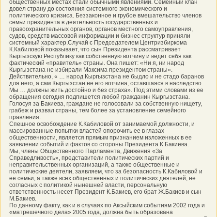
общественных местах стали обычными явлениями. Семейный клан
довел страну до состояния системного экономического и
политического кризиса. Беззаконное и грубое вмешательство членов
семьи президента в деятельность государственных и
правоохранительных органов, органов местного самоуправления,
судов, средств массовой информации и бизнес структур приняли
системный характер.Случай с Председателем Центризбиркома
К.Кабиловой показывает, что сын Президента рассматривает
Кыргызскую Республику как собственную вотчину и ведет себя как
фактический «правитель» страны. Она пишет: «Ни я, ни народ
Кыргызстана не избирали Максима президентом страны».
Действительно, « … народ Кыргызстана не быдло и не стадо баранов
для него, а сам Кыргызстан не его вотчина, оставшаяся в наследство.
Мы … должны жить достойно и без страха». Под этими словами из ее
обращения сегодня подпишется любой гражданин Кыргызстана.
Голосуя за Бакиева, граждане не голосовали за собственную нищету,
грабеж и развал страны, тем более за установление семейного
правления.
Спешное освобождение К.Кабиловой от занимаемой должности, и
массированные попытки властей опорочить ее в глазах
общественности, является прямым признанием изложенных в ее
заявлении событий и фактов со стороны Президента К.Бакиева.
Мы, члены Общественного Парламента, Движения «За
Справедливость», представители политических партий и
неправительственных организаций, а также общественные и
политические деятели, заявляем, что за безопасность К.Кабиловой и
ее семьи, а также всех общественных и политических деятелей, не
согласных с политикой нынешней власти, персональную
ответственность несет Президент К.Бакиев, его брат Ж.Бакиев и сын
М.Бакиев.
По данному факту, как и в случаях по Аксыйским событиям 2002 года и
«матрешечного дела» 2005 года, должна быть образована