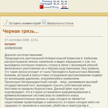
Оставить комментарий
Вернуться к статье
Черная грязь...
27 сентября 2008, 13:51
патриот
ЗАЯВЛЕНИЕ
Дорогие соотечественники!
Председатель Центральной Избирательной Комиссии К. Кабилова
распространила личное заявление и видео обращение о том, что
вынуждена поспешно покинуть страну в связи с возникшей угрозой
физического уничтожения ее и близких родственников. Она заявила,
что такая угроза исходит от сына Президента Кыргызстана Максима
Бакиева, который в присутствии сотрудников Центризбиркома подверг
ее вопиющему давлению, оскорблениям и унижениям.
Произошел беспрецедентный случай – лицо, занимавшее высокий
государственный пост, вынуждено спасать собственную жизнь
бегством за пределы Кыргызстана. Данный факт еще раз
подтверждает, что в стране установлена коррумпированная и
криминализованная система власти семейного клана.
Правоохранительные органы и суды сегодня не являются
защитниками правопорядка и законности, в стране сегодня никто не
защищен от произвола и насилия, убийства и перестрелки в