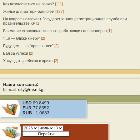
Как пожаловаться на врача?
[111]
Жилье для матери-одиночки
[187]
На вопросы отвечает Государственная регистрационная служба при
правительстве КР
[2]
Взимание страховых взносов с работающих пенсионеров
[1]
“…я — ближе к небу”
[2]
Будущее — за “open source”
[2]
Бал за успехи
[2]
Хочу сдать ребенка в приют
[2]
Наши контакты:
E-mail: city@msn.kg
USD
69.8499
EUR
77.8652
RUB
1.0683