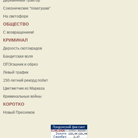
Деревянный трактор
Союзнические “покатушки”
На светофоре
ОБЩЕСТВО
С возвращением!
КРИМИНАЛ
Дерзость скотокрадов
Бандитская воля
ОПЭгэшник и обрез
Левый трафик
150-летний рекорд побит
Цветметчик из Марказа
Криминальные войны
КОРОТКО
Новый Пресняков