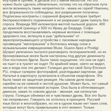
ноутбуки и прочее, и делали это с явной неохотой. Но это
нужно было сделать обязательно, потому что на обратном пути
могли возникнуть такие неприятности - мама не горюй! Наконец
все формальности соблюдены, все разрешения получены.
Подписаны контракты с охранной фирмой, которая требует
беспрекословного подчинения и не разрешает даже пукнуть без
спроса. Впереди 900 километров желтой пыльной дороги. 400
до иракской границы и 500 по Ираку до Багдада. Софи
продолжала восстанавливать нервные волокна с помощью
здорового сна, воткнула в уши "дибильники" от
звукопроигрывающего устройства с ласковым народным
прозвищем "эмпэтришник" и болталась между сном и
музыкальными извращениями Muse, Guano Apes и Prodigi.
Шухрат увлеченно пытался разговорить телохранителей, но их
бронированные мозги были настроены под другую доминанту.
Они постоянно бдели. Было такое ощущение, что они не едят,
не пьют и в туалет не ходят. По крайней мере, никто не видел,
как и когда они это делают. Голицын достал свой Sony-Ericsson
P1i, открыл галерею фотографий, разглядывал картинки, где
Наталья в аэропорту хулиганила в объектив смартфона. Это
была такая ее защитная реакция. На самом деле кошки
скребли на ее нежной и чистой душонке. Может быть, тот самый
лиловый кот из текиловой истории. Она была в обтягивающих
джинсах, какая-то совсем другая - звонкая, как натянутая
струна. Голицын обнимал ее и чувствовал дрожь. Все это было
так непривычно. Говорить не хотелось в принципе. Русский
язык богат и многообразен, но ни в одном языке нет таких слов,
которые могут быть правильными в этот момент. Только