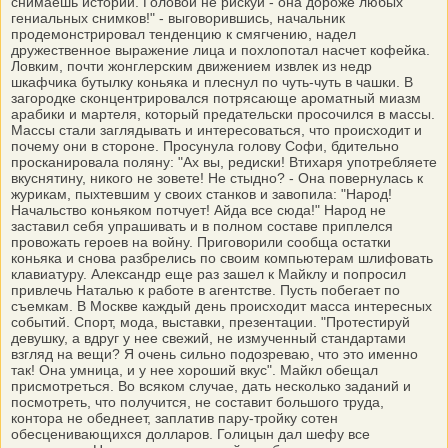
снимаешь истории. Головой не рискуй - она дороже любых
гениальных снимков!" - выговорившись, начальник
продемонстрировал тенденцию к смягчению, надел
дружественное выражение лица и похлопотал насчет кофейка.
Ловким, почти жонглерским движением извлек из недр
шкафчика бутылку коньяка и плеснул по чуть-чуть в чашки. В
загородке сконцентрировался потрясающе ароматный миазм
арабики и мартеля, который предательски просочился в массы.
Массы стали заглядывать и интересоваться, что происходит и
почему они в стороне. Просунула голову Софи, бдительно
просканировала поляну: "Ах вы, редиски! Втихаря употребляете
вкуснятину, никого не зовете! Не стыдно? - Она повернулась к
журикам, пыхтевшим у своих станков и завопила: "Народ!
Начальство коньяком потчует! Айда все сюда!" Народ не
заставил себя упрашивать и в полном составе приплелся
провожать героев на войну. Приговорили сообща остатки
коньяка и снова разбрелись по своим компьютерам шлифовать
клавиатуру. Александр еще раз зашел к Майклу и попросил
привлечь Наталью к работе в агентстве. Пусть побегает по
съемкам. В Москве каждый день происходит масса интересных
событий. Спорт, мода, выставки, презентации. "Протестируй
девушку, а вдруг у нее свежий, не измученный стандартами
взгляд на вещи? Я очень сильно подозреваю, что это именно
так! Она умница, и у нее хороший вкус". Майкл обещал
присмотреться. Во всяком случае, дать несколько заданий и
посмотреть, что получится, не составит большого труда,
контора не обеднеет, заплатив пару-тройку сотен
обесценивающихся долларов. Голицын дал шефу все