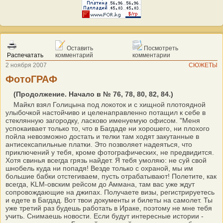
Оставить
Посмотреть
Распечатать
комментарий
комментарии
2 ноября 2007
СЮЖЕТЫ
ФотоГРАФ
(Продолжение. Начало в № 76, 78, 80, 82, 84.)
Майкл взял Голицына под локоток и с хищной плотоядной
улыбочкой настойчиво и целенаправленно потащил к себе в
стеклянную загородку, ласково именуемую офисом. "Меня
успокаивает только то, что в Багдаде ни хорошего, ни плохого
пойла невозможно достать и телки там ходят закутанные в
антисексапильные платки. Это позволяет надеяться, что
приключений у тебя, кроме фотографических, не предвидится.
Хотя свинья всегда грязь найдет. Я тебя умоляю: не суй свой
шнобель куда ни попадя! Везде только с охраной, мы им
большие бабки отстегиваем, пусть отрабатывают! Полетите, как
всегда, KLM-овским рейсом до Аммана, там вас уже ждут
сопровождающие на джипах. Получаете визы, регистрируетесь
и едете в Багдад. Вот твои документы и билеты на самолет. Ты
уже третий раз будешь работать в Ираке, поэтому не мне тебя
учить. Снимаешь новости. Если будут интересные истории -