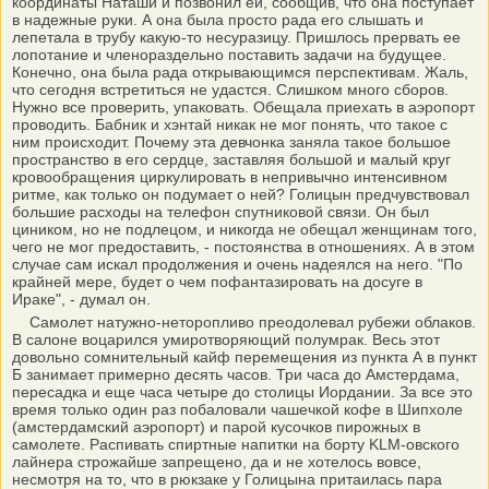
координаты Наташи и позвонил ей, сообщив, что она поступает
в надежные руки. А она была просто рада его слышать и
лепетала в трубу какую-то несуразицу. Пришлось прервать ее
лопотание и членораздельно поставить задачи на будущее.
Конечно, она была рада открывающимся перспективам. Жаль,
что сегодня встретиться не удастся. Слишком много сборов.
Нужно все проверить, упаковать. Обещала приехать в аэропорт
проводить. Бабник и хэнтай никак не мог понять, что такое с
ним происходит. Почему эта девчонка заняла такое большое
пространство в его сердце, заставляя большой и малый круг
кровообращения циркулировать в непривычно интенсивном
ритме, как только он подумает о ней? Голицын предчувствовал
большие расходы на телефон спутниковой связи. Он был
циником, но не подлецом, и никогда не обещал женщинам того,
чего не мог предоставить, - постоянства в отношениях. А в этом
случае сам искал продолжения и очень надеялся на него. "По
крайней мере, будет о чем пофантазировать на досуге в
Ираке", - думал он.
Самолет натужно-неторопливо преодолевал рубежи облаков.
В салоне воцарился умиротворяющий полумрак. Весь этот
довольно сомнительный кайф перемещения из пункта А в пункт
Б занимает примерно десять часов. Три часа до Амстердама,
пересадка и еще часа четыре до столицы Иордании. За все это
время только один раз побаловали чашечкой кофе в Шипхоле
(амстердамский аэропорт) и парой кусочков пирожных в
самолете. Распивать спиртные напитки на борту KLM-овского
лайнера строжайше запрещено, да и не хотелось вовсе,
несмотря на то, что в рюкзаке у Голицына притаилась пара