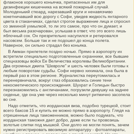
флаконов хорошего коньячка, припасенных им для
дезинфекции кишечника на всякий пожарный случай.
Молоденький стюард, нарезавший круги и ненавязчиво
кокетничавший всю дорогу с Софи, увидев жидкость янтарного
цвета в стаканчиках, сделал строгое выражение лица и спросил
со змеиной ухмылкой, то ли это самое, про что он думает, и
был весьма разочарован, услышав в ответ, что это всего лишь
яблочный сок. Он презрительно насупился и ретировался
насовсем. Больше так и не подошел до конца полета.
Наверное, он сильно страдал без коньяка.
В Амман прилетели поздно ночью. Прямо в аэропорту их
встретили специально подготовленные охранники, все бывшие
спецназовцы войск Ее Величества королевы Великобритании.
Два огромных джипа "Шевроле" и шесть человек были готовы к
любым поворотам судьбы. Софи нервно хихикала, она была в
первый раз в этом регионе. Журналистка переутомилась и
перенервничала, вокруг глаз образовались синие тени
некосметического происхождения. Шухрат и Голицын быстро
перезнакомились с англичанами, погрузили девушку на заднее
сиденье, где она уже через несколько минут ритмично засопела
во сне.
Надо отметить, что иорданская виза, подобно турецкой, стоит
всего баксов 15 и купить ее можно прямо в аэропорту. Глядя на
отрешенные лица таможенников, можно было подумать, что
иорданская таможня дает добро, даже если ты провозишь
золотые слитки под мышкой. Они долго не могли понять, зачем
нужно регистрировать ввозимую аппаратуру - фотоаппараты,