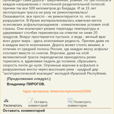
производит сама дорога - широченная, ровная, по три полосы в
каждом направлении с толстенной разделительной полосой,
причем так все 500 километров до Багдада. И за 15 лет
эксплуатации трасса ни разу не ремонтировалась!
Оказывается, все просто - не ремонтируется то, что не
разрушается. В Ираке материализовалась извечная мечта
эсэнговских асфальтоукладчиков - климатические условия этой
страны. Они исключают резкие перепады температуры и
удерживают столбик термометра на отметке не ниже 20
градусов. Вокруг простирается пустыня, и вода - вечный враг
всех дорог мира - здесь ископаемая редкость. Причем даже не
в каждом месте ископаемая. Дорога может стоять веками, в
отличие от средней полосы России, где каждую весну асфальт
сползает вместе со снегом. Впрочем, даже на этой
великолепной трассе периодически приходилось резко
тормозить и, вдавливая педаль до поликов, сбрасывать
скорость почти до нуля. Огромные воронки в асфальте и
разрушенные мосты через высохшие реки - щедрый дар
"антитуристической коалиции" молодой Иракской Республике.
(Продолжение следует.)
Владимир ПИРОГОВ.
Адрес материала: //www.msn.kg/ru/news/20598/
Оставить
Посмотреть
Распечатать
комментарий
комментарии
Оставить комментарий