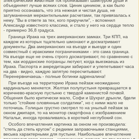
электрический животный ток пронизывает шампуром души и
объединяет лучше всяких слов. Циник циником, а как было
приятно осознавать, что эта нежная и чистая душа, не
затуманенная меркантильными расчетами, так привязалась к
нему. "Вы в ответе за тех, кого приручили", - вспомнил
Александр известного классика, и стало у него на сердце тепло
- примерно 36,8 градуса.
Граница Ирака на трех американских замках. Три КПП, на
каждом из которых тщательно шмонают и досматривают
документы. Два американских на въезде и выезде и один
совместный с иракскими пограничниками - это сама граница.
На въезде еще не очень строго досматривают, по сравнению с
тем, как иорданские погранцы лютуют, когда выезжаешь из
Ирака. Паспорта и аккредитации забирают и улепетывают часа
на два - видно, каждую запятую пересчитывают.
Перенервничаешь - полные ботинки адреналина!
При въезде на территорию Ирака пейзаж неожиданно
кардинально меняется. Желтая полупустыня превращается в
коричнево-красную пустыню с твердой каменистой почвой.
Общения было критически мало, Софи и Шухрат дрыхли, бдели
только "стойкие оловянные солдатики", но с ними жало не
поточишь. Голицын грустно смотрел то на унылый пейзаж за
окном джипаря, то на монитор смартфона с изображением
Натальи, иногда проваливаясь в короткий неглубокий сон.
Особого впечатления картинка за окном не производила:
"степь да степь кругом" с редкими заправочными станциями,
весьма характерными для пустыни. Наибольшее впечатление