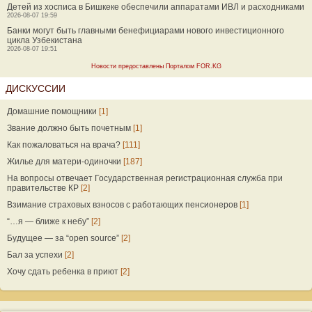
Детей из хосписа в Бишкеке обеспечили аппаратами ИВЛ и расходниками
2026-08-07 19:59
Банки могут быть главными бенефициарами нового инвестиционного
цикла Узбекистана
2026-08-07 19:51
Новости предоставлены Порталом FOR.KG
ДИСКУССИИ
Домашние помощники
[1]
Звание должно быть почетным
[1]
Как пожаловаться на врача?
[111]
Жилье для матери-одиночки
[187]
На вопросы отвечает Государственная регистрационная служба при
правительстве КР
[2]
Взимание страховых взносов с работающих пенсионеров
[1]
“…я — ближе к небу”
[2]
Будущее — за “open source”
[2]
Бал за успехи
[2]
Хочу сдать ребенка в приют
[2]