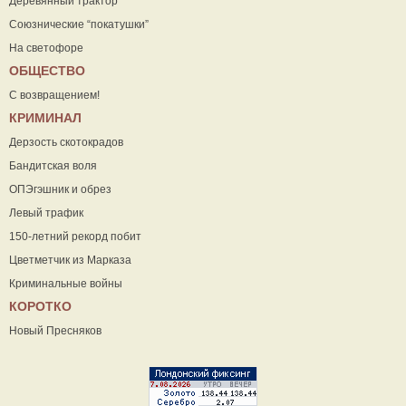
Деревянный трактор
Союзнические “покатушки”
На светофоре
ОБЩЕСТВО
С возвращением!
КРИМИНАЛ
Дерзость скотокрадов
Бандитская воля
ОПЭгэшник и обрез
Левый трафик
150-летний рекорд побит
Цветметчик из Марказа
Криминальные войны
КОРОТКО
Новый Пресняков