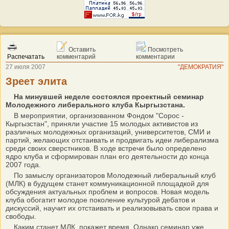
Оставить
Посмотреть
Распечатать
комментарий
комментарии
27 июля 2007
"ДЕМОКРАТИЯ"
Зреет элита
На минувшей неделе состоялся проектный семинар
Молодежного либерального клуба Кыргызстана.
В мероприятии, организованном Фондом "Сорос -
Кыргызстан", приняли участие 15 молодых активистов из
различных молодежных организаций, университетов, СМИ и
партий, желающих отстаивать и продвигать идеи либерализма
среди своих сверстников. В ходе встречи было определено
ядро клуба и сформирован план его деятельности до конца
2007 года.
По замыслу организаторов Молодежный либеральный клуб
(МЛК) в будущем станет коммуникационной площадкой для
обсуждения актуальных проблем и вопросов. Новая модель
клуба обогатит молодое поколение культурой дебатов и
дискуссий, научит их отстаивать и реализовывать свои права и
свободы.
Каким станет МЛК, покажет время. Однако семинар уже