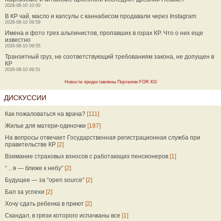
2026-08-10 10:00
В КР чай, масло и капсулы с каннабисом продавали через Instagram
2026-08-10 09:59
Имена и фото трех альпинистов, пропавших в горах КР. Что о них еще
известно
2026-08-10 09:55
Транзитный груз, не соответствующий требованиям закона, не допущен в
КР
2026-08-10 09:51
Новости предоставлены Порталом FOR.KG
ДИСКУССИИ
Как пожаловаться на врача?
[111]
Жилье для матери-одиночки
[187]
На вопросы отвечает Государственная регистрационная служба при
правительстве КР
[2]
Взимание страховых взносов с работающих пенсионеров
[1]
“…я — ближе к небу”
[2]
Будущее — за “open source”
[2]
Бал за успехи
[2]
Хочу сдать ребенка в приют
[2]
Скандал, в грязи которого испачканы все
[1]