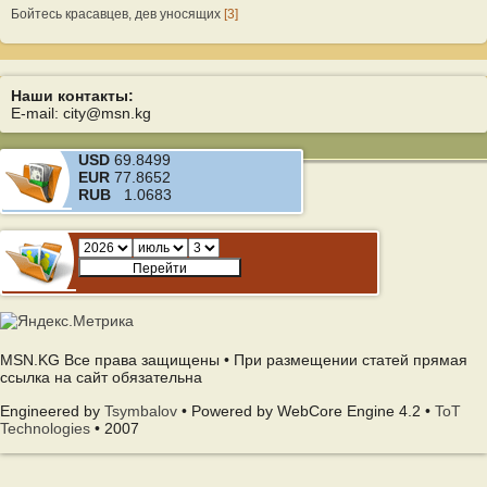
Бойтесь красавцев, дев уносящих
[3]
Наши контакты:
E-mail: city@msn.kg
USD
69.8499
EUR
77.8652
RUB
1.0683
MSN.KG Все права защищены • При размещении статей прямая
ссылка на сайт обязательна
Engineered by
Tsymbalov
• Powered by WebCore Engine 4.2 •
ToT
Technologies
• 2007