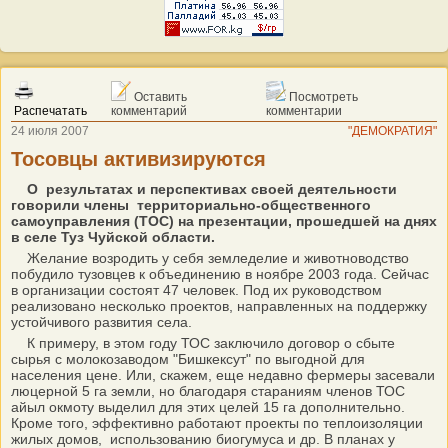
Оставить
Посмотреть
Распечатать
комментарий
комментарии
24 июля 2007
"ДЕМОКРАТИЯ"
Тосовцы активизируются
О результатах и перспективах своей деятельности
говорили члены территориально-общественного
самоуправления (ТОС) на презентации, прошедшей на днях
в селе Туз Чуйской области.
Желание возродить у себя земледелие и животноводство
побудило тузовцев к объединению в ноябре 2003 года. Сейчас
в организации состоят 47 человек. Под их руководством
реализовано несколько проектов, направленных на поддержку
устойчивого развития села.
К примеру, в этом году ТОС заключило договор о сбыте
сырья с молокозаводом "Бишкексут" по выгодной для
населения цене. Или, скажем, еще недавно фермеры засевали
люцерной 5 га земли, но благодаря стараниям членов ТОС
айыл окмоту выделил для этих целей 15 га дополнительно.
Кроме того, эффективно работают проекты по теплоизоляции
жилых домов, использованию биогумуса и др. В планах у