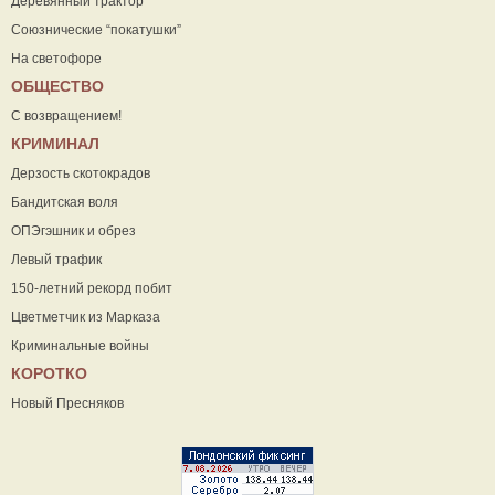
Деревянный трактор
Союзнические “покатушки”
На светофоре
ОБЩЕСТВО
С возвращением!
КРИМИНАЛ
Дерзость скотокрадов
Бандитская воля
ОПЭгэшник и обрез
Левый трафик
150-летний рекорд побит
Цветметчик из Марказа
Криминальные войны
КОРОТКО
Новый Пресняков