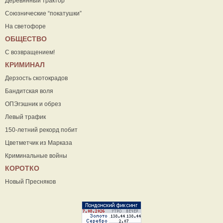
Деревянный трактор
Союзнические “покатушки”
На светофоре
ОБЩЕСТВО
С возвращением!
КРИМИНАЛ
Дерзость скотокрадов
Бандитская воля
ОПЭгэшник и обрез
Левый трафик
150-летний рекорд побит
Цветметчик из Марказа
Криминальные войны
КОРОТКО
Новый Пресняков