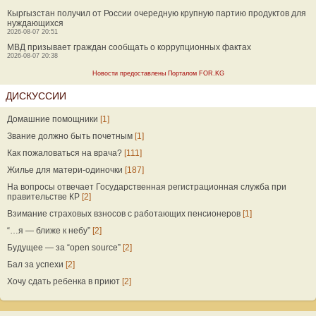
Кыргызстан получил от России очередную крупную партию продуктов для
нуждающихся
2026-08-07 20:51
МВД призывает граждан сообщать о коррупционных фактах
2026-08-07 20:38
Новости предоставлены Порталом FOR.KG
ДИСКУССИИ
Домашние помощники
[1]
Звание должно быть почетным
[1]
Как пожаловаться на врача?
[111]
Жилье для матери-одиночки
[187]
На вопросы отвечает Государственная регистрационная служба при
правительстве КР
[2]
Взимание страховых взносов с работающих пенсионеров
[1]
“…я — ближе к небу”
[2]
Будущее — за “open source”
[2]
Бал за успехи
[2]
Хочу сдать ребенка в приют
[2]