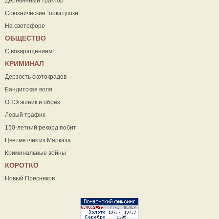
Деревянный трактор
Союзнические “покатушки”
На светофоре
ОБЩЕСТВО
С возвращением!
КРИМИНАЛ
Дерзость скотокрадов
Бандитская воля
ОПЭгэшник и обрез
Левый трафик
150-летний рекорд побит
Цветметчик из Марказа
Криминальные войны
КОРОТКО
Новый Пресняков