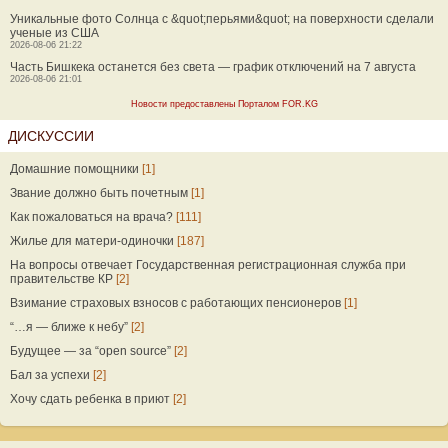
Уникальные фото Солнца с &quot;перьями&quot; на поверхности сделали
ученые из США
2026-08-06 21:22
Часть Бишкека останется без света — график отключений на 7 августа
2026-08-06 21:01
Новости предоставлены Порталом FOR.KG
ДИСКУССИИ
Домашние помощники
[1]
Звание должно быть почетным
[1]
Как пожаловаться на врача?
[111]
Жилье для матери-одиночки
[187]
На вопросы отвечает Государственная регистрационная служба при
правительстве КР
[2]
Взимание страховых взносов с работающих пенсионеров
[1]
“…я — ближе к небу”
[2]
Будущее — за “open source”
[2]
Бал за успехи
[2]
Хочу сдать ребенка в приют
[2]