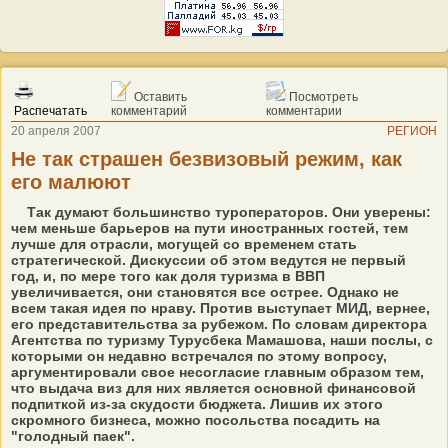
Оставить
Посмотреть
Распечатать
комментарий
комментарии
20 апреля 2007
РЕГИОН
Не так страшен безвизовый режим, как
его малюют
Так думают большинство туроператоров. Они уверены:
чем меньше барьеров на пути иностранных гостей, тем
лучше для отрасли, могущей со временем стать
стратегической. Дискуссии об этом ведутся не первый
год, и, по мере того как доля туризма в ВВП
увеличивается, они становятся все острее. Однако не
всем такая идея по нраву. Против выступает МИД, вернее,
его представительства за рубежом. По словам директора
Агентства по туризму Турусбека Мамашова, наши послы, с
которыми он недавно встречался по этому вопросу,
аргументировали свое несогласие главным образом тем,
что выдача виз для них является основной финансовой
подпиткой из-за скудости бюджета. Лишив их этого
скромного бизнеса, можно посольства посадить на
"голодный паек".