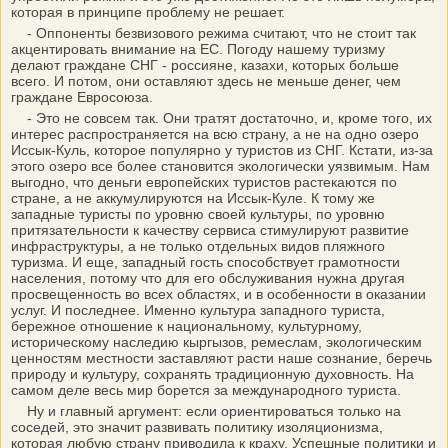
которая в принципе проблему не решает.
- Оппоненты безвизового режима считают, что не стоит так
акцентировать внимание на ЕС. Погоду нашему туризму
делают граждане СНГ - россияне, казахи, которых больше
всего. И потом, они оставляют здесь не меньше денег, чем
граждане Евросоюза.
- Это не совсем так. Они тратят достаточно, и, кроме того, их
интерес распространяется на всю страну, а не на одно озеро
Иссык-Куль, которое популярно у туристов из СНГ. Кстати, из-за
этого озеро все более становится экологически уязвимым. Нам
выгодно, что деньги европейских туристов растекаются по
стране, а не аккумулируются на Иссык-Куле. К тому же
западные туристы по уровню своей культуры, по уровню
притязательности к качеству сервиса стимулируют развитие
инфраструктуры, а не только отдельных видов пляжного
туризма. И еще, западный гость способствует грамотности
населения, потому что для его обслуживания нужна другая
просвещенность во всех областях, и в особенности в оказании
услуг. И последнее. Именно культура западного туриста,
бережное отношение к национальному, культурному,
историческому наследию кыргызов, ремеслам, экологическим
ценностям местности заставляют расти наше сознание, беречь
природу и культуру, сохранять традиционную духовность. На
самом деле весь мир борется за международного туриста.
Ну и главный аргумент: если ориентироваться только на
соседей, это значит развивать политику изоляционизма,
которая любую страну приводила к краху. Успешные политики и