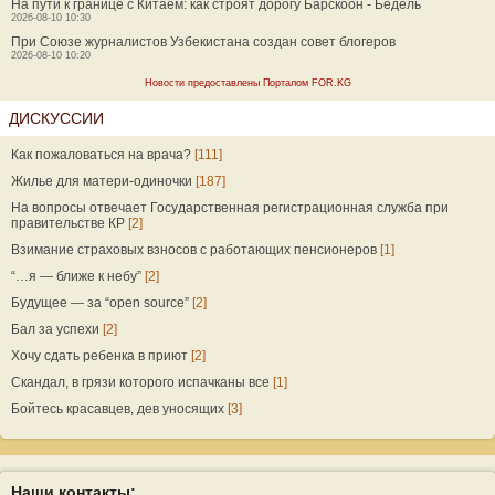
На пути к границе с Китаем: как строят дорогу Барскоон - Бедель
2026-08-10 10:30
При Союзе журналистов Узбекистана создан совет блогеров
2026-08-10 10:20
Новости предоставлены Порталом FOR.KG
ДИСКУССИИ
Как пожаловаться на врача?
[111]
Жилье для матери-одиночки
[187]
На вопросы отвечает Государственная регистрационная служба при
правительстве КР
[2]
Взимание страховых взносов с работающих пенсионеров
[1]
“…я — ближе к небу”
[2]
Будущее — за “open source”
[2]
Бал за успехи
[2]
Хочу сдать ребенка в приют
[2]
Скандал, в грязи которого испачканы все
[1]
Бойтесь красавцев, дев уносящих
[3]
Наши контакты: