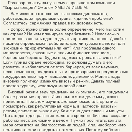
Разговор на актуальную тему с президентом компании
"Кыргыз концепт" Эмилем УМЕТАЛИЕВЫМ.
- Вам известно отношение кыргызских дипломатов,
работающих за пределами страны, к данной проблеме?
Согласитесь, сермяжная правда в их доводах есть.
- Вопрос нужно ставить более определенно. Чего мы хотим
как страна? На чем планируем зарабатывать? Невозможно
постоянно заявлять одно, а делать противоположное. Давайте
наконец определимся: действительно ли туризм является для
экономики приоритетным или нет? Или проблемы одного
министерства, связанные с плохим финансированием,
бедностью бюджета, будем продолжать решать за счет виз?
Если туризм стране необходим, то должны думать о его
развитии и избавляться от всех барьеров, от всех неумных,
несовременных, неадекватных и противоречивых регулятивных
государственных норм, мешающих движению. Менять надо
визовую политику, изменять визовый режим. Давать полный
простор туризму, используя мировой опыт.
Визовый режим ведь придуман не кыргызами, его придумали
более развитые страны. И их опыт в этом деле мы должны
применять. При этом изучить экономические альтернативы,
посмотреть, как регулятивная норма, в частности визовый
режим, влияет на экономику. Какие она дает плюсы и минусы.
Что это дает для развития малого и среднего бизнеса, создания
рабочих мест, экономики в целом. Нужно просчитать, как эта
мера отразится на благосостоянии людей. Или, наоборот, чего
негативного стоит ожидать от отмены виз. Поэтому либо мы