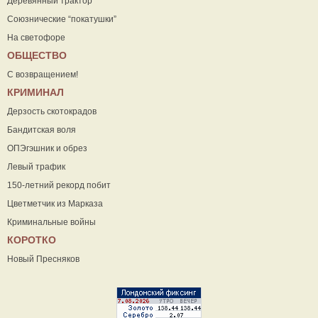
Деревянный трактор
Союзнические “покатушки”
На светофоре
ОБЩЕСТВО
С возвращением!
КРИМИНАЛ
Дерзость скотокрадов
Бандитская воля
ОПЭгэшник и обрез
Левый трафик
150-летний рекорд побит
Цветметчик из Марказа
Криминальные войны
КОРОТКО
Новый Пресняков