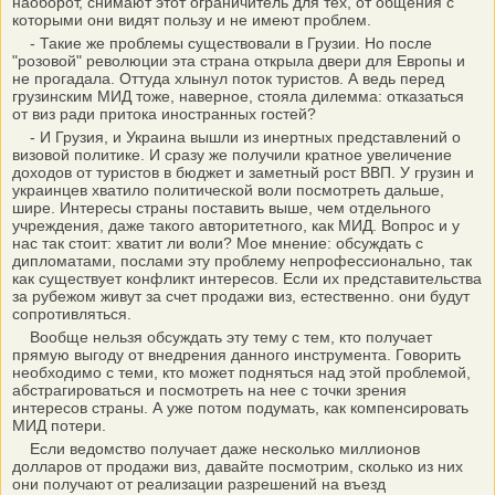
наоборот, снимают этот ограничитель для тех, от общения с
которыми они видят пользу и не имеют проблем.
- Такие же проблемы существовали в Грузии. Но после
"розовой" революции эта страна открыла двери для Европы и
не прогадала. Оттуда хлынул поток туристов. А ведь перед
грузинским МИД тоже, наверное, стояла дилемма: отказаться
от виз ради притока иностранных гостей?
- И Грузия, и Украина вышли из инертных представлений о
визовой политике. И сразу же получили кратное увеличение
доходов от туристов в бюджет и заметный рост ВВП. У грузин и
украинцев хватило политической воли посмотреть дальше,
шире. Интересы страны поставить выше, чем отдельного
учреждения, даже такого авторитетного, как МИД. Вопрос и у
нас так стоит: хватит ли воли? Мое мнение: обсуждать с
дипломатами, послами эту проблему непрофессионально, так
как существует конфликт интересов. Если их представительства
за рубежом живут за счет продажи виз, естественно. они будут
сопротивляться.
Вообще нельзя обсуждать эту тему с тем, кто получает
прямую выгоду от внедрения данного инструмента. Говорить
необходимо с теми, кто может подняться над этой проблемой,
абстрагироваться и посмотреть на нее с точки зрения
интересов страны. А уже потом подумать, как компенсировать
МИД потери.
Если ведомство получает даже несколько миллионов
долларов от продажи виз, давайте посмотрим, сколько из них
они получают от реализации разрешений на въезд