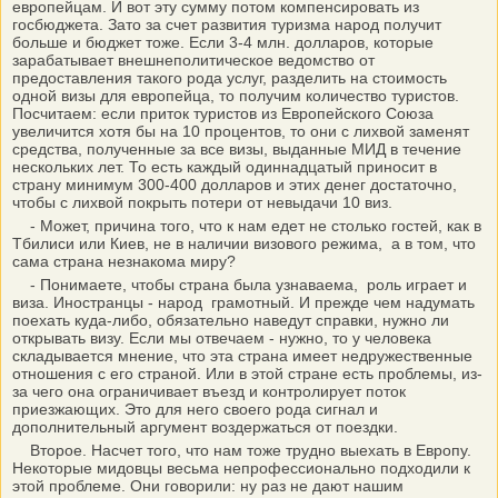
европейцам. И вот эту сумму потом компенсировать из
госбюджета. Зато за счет развития туризма народ получит
больше и бюджет тоже. Если 3-4 млн. долларов, которые
зарабатывает внешнеполитическое ведомство от
предоставления такого рода услуг, разделить на стоимость
одной визы для европейца, то получим количество туристов.
Посчитаем: если приток туристов из Европейского Союза
увеличится хотя бы на 10 процентов, то они с лихвой заменят
средства, полученные за все визы, выданные МИД в течение
нескольких лет. То есть каждый одиннадцатый приносит в
страну минимум 300-400 долларов и этих денег достаточно,
чтобы с лихвой покрыть потери от невыдачи 10 виз.
- Может, причина того, что к нам едет не столько гостей, как в
Тбилиси или Киев, не в наличии визового режима, а в том, что
сама страна незнакома миру?
- Понимаете, чтобы страна была узнаваема, роль играет и
виза. Иностранцы - народ грамотный. И прежде чем надумать
поехать куда-либо, обязательно наведут справки, нужно ли
открывать визу. Если мы отвечаем - нужно, то у человека
складывается мнение, что эта страна имеет недружественные
отношения с его страной. Или в этой стране есть проблемы, из-
за чего она ограничивает въезд и контролирует поток
приезжающих. Это для него своего рода сигнал и
дополнительный аргумент воздержаться от поездки.
Второе. Насчет того, что нам тоже трудно выехать в Европу.
Некоторые мидовцы весьма непрофессионально подходили к
этой проблеме. Они говорили: ну раз не дают нашим