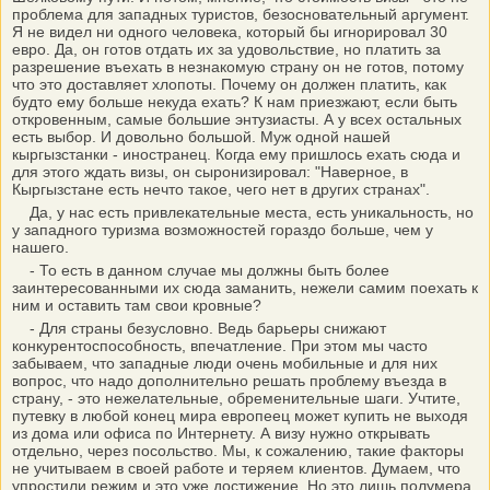
проблема для западных туристов, безосновательный аргумент.
Я не видел ни одного человека, который бы игнорировал 30
евро. Да, он готов отдать их за удовольствие, но платить за
разрешение въехать в незнакомую страну он не готов, потому
что это доставляет хлопоты. Почему он должен платить, как
будто ему больше некуда ехать? К нам приезжают, если быть
откровенным, самые большие энтузиасты. А у всех остальных
есть выбор. И довольно большой. Муж одной нашей
кыргызстанки - иностранец. Когда ему пришлось ехать сюда и
для этого ждать визы, он сыронизировал: "Наверное, в
Кыргызстане есть нечто такое, чего нет в других странах".
Да, у нас есть привлекательные места, есть уникальность, но
у западного туризма возможностей гораздо больше, чем у
нашего.
- То есть в данном случае мы должны быть более
заинтересованными их сюда заманить, нежели самим поехать к
ним и оставить там свои кровные?
- Для страны безусловно. Ведь барьеры снижают
конкурентоспособность, впечатление. При этом мы часто
забываем, что западные люди очень мобильные и для них
вопрос, что надо дополнительно решать проблему въезда в
страну, - это нежелательные, обременительные шаги. Учтите,
путевку в любой конец мира европеец может купить не выходя
из дома или офиса по Интернету. А визу нужно открывать
отдельно, через посольство. Мы, к сожалению, такие факторы
не учитываем в своей работе и теряем клиентов. Думаем, что
упростили режим и это уже достижение. Но это лишь полумера,