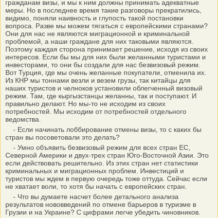
гражданам визы, и мы к ним должны принимать адекватные
меры. Но в последнее время такие разговоры прекратились,
видимо, поняли наивность и глупость такой постановки
вопроса. Разве мы можем тягаться с европейскими странами?
Они для нас не являются миграционной и криминальной
проблемой, а наши граждане для них таковыми являются.
Поэтому каждая сторона принимает решение, исходя из своих
интересов. Если бы мы для них были желанными туристами и
инвесторами, то они бы создали для нас безвизовый режим.
Вот Турция, где мы очень желанные покупатели, отменила их.
Из КНР мы тоннами везли и везем грузы, так китайцы для
наших туристов и челноков установили облегченный визовый
режим. Там, где кыргызстанцы желанны, так и поступают. И
правильно делают. Но мы-то не исходим из своих
потребностей. Мы исходим от потребностей отдельного
ведомства.
- Если начинать лоббирование отмены визы, то с каких бы
стран вы посоветовали это делать?
- Умно объявить безвизовый режим для всех стран ЕС,
Северной Америки и двух-трех стран Юго-Восточной Азии. Это
если действовать решительно. Из этих стран нет статистики
криминальных и миграционных проблем. Инвестиций и
туристов мы ждем в первую очередь тоже оттуда. Сейчас если
не хватает воли, то хотя бы начать с европейских стран.
- Что вы думаете насчет более детального анализа
результатов нововведений по отмене барьеров в туризме в
Грузии и на Украине? С цифрами легче убедить чиновников.