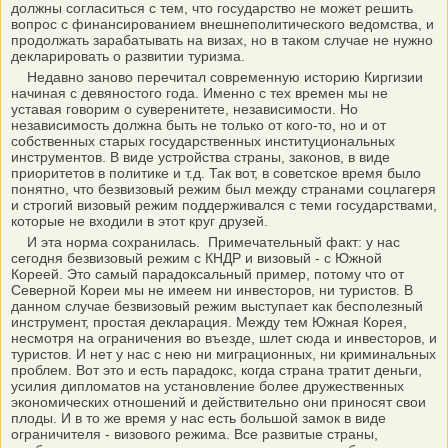
должны согласиться с тем, что государство не может решить
вопрос с финансированием внешнеполитического ведомства, и
продолжать зарабатывать на визах, но в таком случае не нужно
декларировать о развитии туризма.
Недавно заново перечитал современную историю Киргизии
начиная с девяностого года. Именно с тех времен мы не
уставая говорим о суверенитете, независимости. Но
независимость должна быть не только от кого-то, но и от
собственных старых государственных институциональных
инструментов. В виде устройства страны, законов, в виде
приоритетов в политике и т.д. Так вот, в советское время было
понятно, что безвизовый режим был между странами соцлагеря
и строгий визовый режим поддерживался с теми государствами,
которые не входили в этот круг друзей.
И эта норма сохранилась. Примечательный факт: у нас
сегодня безвизовый режим с КНДР и визовый - с Южной
Кореей. Это самый парадоксальный пример, потому что от
Северной Кореи мы не имеем ни инвесторов, ни туристов. В
данном случае безвизовый режим выступает как бесполезный
инструмент, простая декларация. Между тем Южная Корея,
несмотря на ограничения во въезде, шлет сюда и инвесторов, и
туристов. И нет у нас с нею ни миграционных, ни криминальных
проблем. Вот это и есть парадокс, когда страна тратит деньги,
усилия дипломатов на установление более дружественных
экономических отношений и действительно они приносят свои
плоды. И в то же время у нас есть большой замок в виде
ограничителя - визового режима. Все развитые страны,