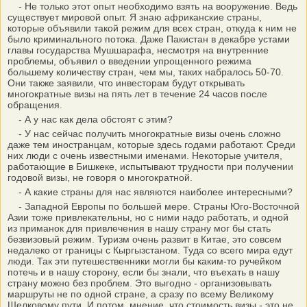
- Не только этот опыт необходимо взять на вооружение. Ведь
существует мировой опыт. Я знаю африканские страны,
которые объявили такой режим для всех стран, откуда к ним не
было криминального потока. Даже Пакистан в декабре устами
главы государства Мушшарафа, несмотря на внутренние
проблемы, объявил о введении упрощенного режима
большему количеству стран, чем мы, таких набралось 50-70.
Они также заявили, что инвесторам будут открывать
многократные визы на пять лет в течение 24 часов после
обращения.
- А у нас как дела обстоят с этим?
- У нас сейчас получить многократные визы очень сложно
даже тем иностранцам, которые здесь годами работают. Среди
них люди с очень известными именами. Некоторые учителя,
работающие в Бишкеке, испытывают трудности при получении
годовой визы, не говоря о многократной.
- А какие страны для нас являются наиболее интересными?
- Западной Европы по большей мере. Страны Юго-Восточной
Азии тоже привлекательны, но с ними надо работать, и одной
из приманок для привлечения в нашу страну мог бы стать
безвизовый режим. Туризм очень развит в Китае, это совсем
недалеко от границы с Кыргызстаном. Туда со всего мира едут
люди. Так эти путешественники могли бы каким-то ручейком
потечь и в нашу сторону, если бы знали, что въехать в нашу
страну можно без проблем. Это выгодно - организовывать
маршруты не по одной стране, а сразу по всему Великому
Шелковому пути. И потом, мнение, что стоимость визы - это не