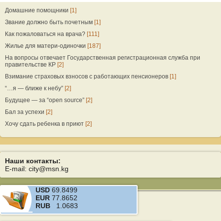
Домашние помощники
[1]
Звание должно быть почетным
[1]
Как пожаловаться на врача?
[111]
Жилье для матери-одиночки
[187]
На вопросы отвечает Государственная регистрационная служба при
правительстве КР
[2]
Взимание страховых взносов с работающих пенсионеров
[1]
“…я — ближе к небу”
[2]
Будущее — за “open source”
[2]
Бал за успехи
[2]
Хочу сдать ребенка в приют
[2]
Наши контакты:
E-mail: city@msn.kg
USD
69.8499
EUR
77.8652
RUB
1.0683