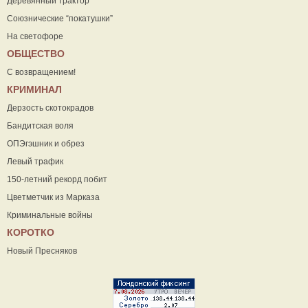
Деревянный трактор
Союзнические “покатушки”
На светофоре
ОБЩЕСТВО
С возвращением!
КРИМИНАЛ
Дерзость скотокрадов
Бандитская воля
ОПЭгэшник и обрез
Левый трафик
150-летний рекорд побит
Цветметчик из Марказа
Криминальные войны
КОРОТКО
Новый Пресняков