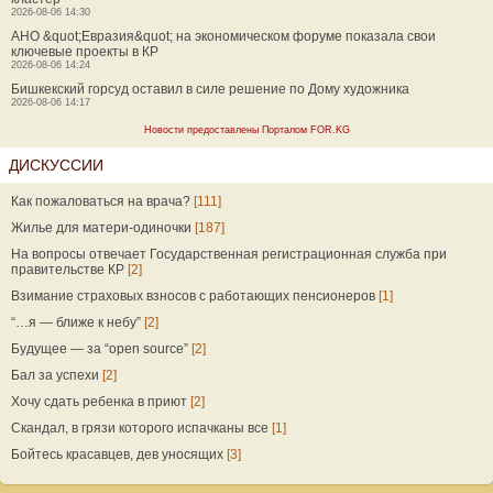
2026-08-06 14:30
АНО &quot;Евразия&quot; на экономическом форуме показала свои
ключевые проекты в КР
2026-08-06 14:24
Бишкекский горсуд оставил в силе решение по Дому художника
2026-08-06 14:17
Новости предоставлены Порталом FOR.KG
ДИСКУССИИ
Как пожаловаться на врача?
[111]
Жилье для матери-одиночки
[187]
На вопросы отвечает Государственная регистрационная служба при
правительстве КР
[2]
Взимание страховых взносов с работающих пенсионеров
[1]
“…я — ближе к небу”
[2]
Будущее — за “open source”
[2]
Бал за успехи
[2]
Хочу сдать ребенка в приют
[2]
Скандал, в грязи которого испачканы все
[1]
Бойтесь красавцев, дев уносящих
[3]