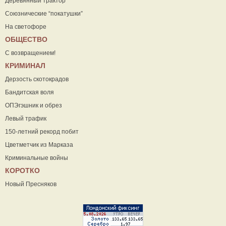
Деревянный трактор
Союзнические “покатушки”
На светофоре
ОБЩЕСТВО
С возвращением!
КРИМИНАЛ
Дерзость скотокрадов
Бандитская воля
ОПЭгэшник и обрез
Левый трафик
150-летний рекорд побит
Цветметчик из Марказа
Криминальные войны
КОРОТКО
Новый Пресняков