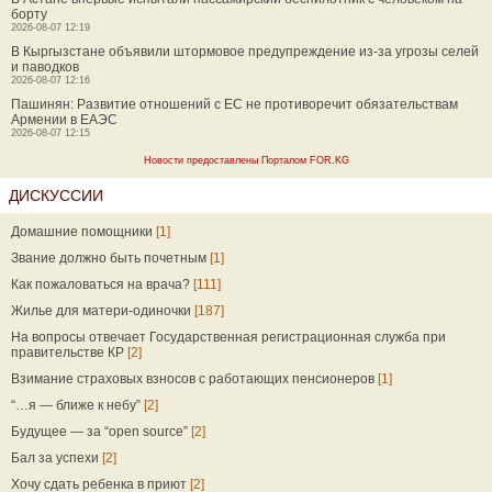
борту
2026-08-07 12:19
В Кыргызстане объявили штормовое предупреждение из-за угрозы селей
и паводков
2026-08-07 12:16
Пашинян: Развитие отношений с ЕС не противоречит обязательствам
Армении в ЕАЭС
2026-08-07 12:15
Новости предоставлены Порталом FOR.KG
ДИСКУССИИ
Домашние помощники
[1]
Звание должно быть почетным
[1]
Как пожаловаться на врача?
[111]
Жилье для матери-одиночки
[187]
На вопросы отвечает Государственная регистрационная служба при
правительстве КР
[2]
Взимание страховых взносов с работающих пенсионеров
[1]
“…я — ближе к небу”
[2]
Будущее — за “open source”
[2]
Бал за успехи
[2]
Хочу сдать ребенка в приют
[2]