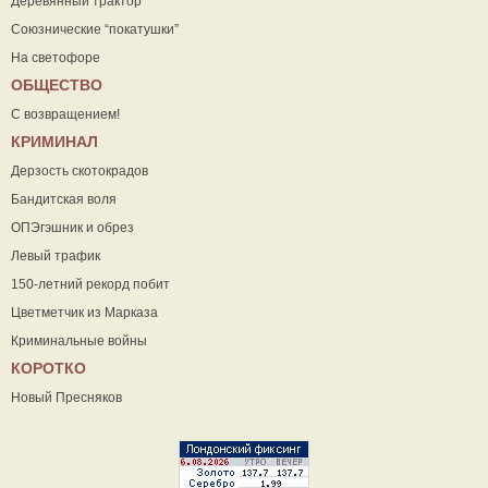
Деревянный трактор
Союзнические “покатушки”
На светофоре
ОБЩЕСТВО
С возвращением!
КРИМИНАЛ
Дерзость скотокрадов
Бандитская воля
ОПЭгэшник и обрез
Левый трафик
150-летний рекорд побит
Цветметчик из Марказа
Криминальные войны
КОРОТКО
Новый Пресняков