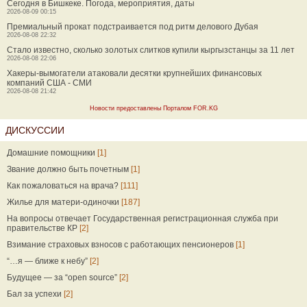
Сегодня в Бишкеке. Погода, мероприятия, даты
2026-08-09 00:15
Премиальный прокат подстраивается под ритм делового Дубая
2026-08-08 22:32
Стало известно, сколько золотых слитков купили кыргызстанцы за 11 лет
2026-08-08 22:06
Хакеры-вымогатели атаковали десятки крупнейших финансовых
компаний США - СМИ
2026-08-08 21:42
Новости предоставлены Порталом FOR.KG
ДИСКУССИИ
Домашние помощники
[1]
Звание должно быть почетным
[1]
Как пожаловаться на врача?
[111]
Жилье для матери-одиночки
[187]
На вопросы отвечает Государственная регистрационная служба при
правительстве КР
[2]
Взимание страховых взносов с работающих пенсионеров
[1]
“…я — ближе к небу”
[2]
Будущее — за “open source”
[2]
Бал за успехи
[2]