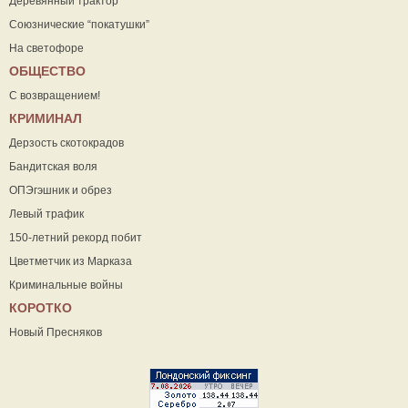
Деревянный трактор
Союзнические “покатушки”
На светофоре
ОБЩЕСТВО
С возвращением!
КРИМИНАЛ
Дерзость скотокрадов
Бандитская воля
ОПЭгэшник и обрез
Левый трафик
150-летний рекорд побит
Цветметчик из Марказа
Криминальные войны
КОРОТКО
Новый Пресняков