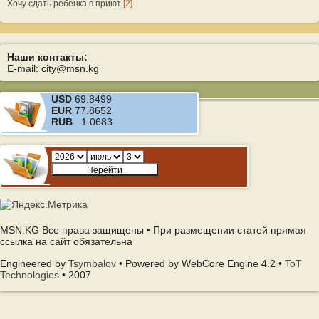
Хочу сдать ребенка в приют
[2]
Наши контакты:
E-mail: city@msn.kg
USD
69.8499
EUR
77.8652
RUB
1.0683
MSN.KG Все права защищены • При размещении статей прямая
ссылка на сайт обязательна
Engineered by
Tsymbalov
• Powered by WebCore Engine 4.2 •
ToT
Technologies
• 2007