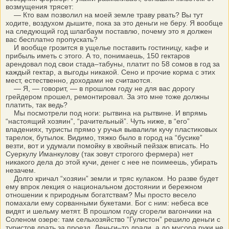
возмущения трясет:
— Кто вам позволил на моей земле траву рвать? Вы тут
ходите, воздухом дышите, пока за это деньги не беру. Я вообще
на следующий год шлагбаум поставлю, почему это я должен
вас бесплатно пропускать?
И вообще грозится в ущелье поставить гостиницу, кафе и
прибыль иметь с этого. А то, понимаешь, 150 гектаров
арендовал под свои стада–табуны, платит по 58 сомов в год за
каждый гектар, а выгоды никакой. Сено и прочие корма с этих
мест, естественно, доходами не считаются.
— Я, — говорит, — в прошлом году не для вас дорогу
грейдером прошел, ремонтировал. За это мне тоже должны
платить, так ведь?
Мы посмотрели под ноги: рытвина на рытвине. И впрямь
“настоящий хозяин”, “рачительный”. Чуть ниже, в “его”
владениях, туристы прямо у ручья вывалили кучу пластиковых
тарелок, бутылок. Видимо, тяжко было в город на “бусике”
везти, вот и удумали помойку в хвойный пейзаж вписать. Но
Суеркулу Иманкулову (так зовут строгого фермера) нет
никакого дела до этой кучи, денег с нее не поимеешь, убирать
незачем.
Долго кричал “хозяин” земли и тряс кулаком. Но разве будет
ему впрок лекция о национальном достоянии и бережном
отношении к природным богатствам? Мы просто весело
помахали ему сорванными букетами. Бог с ним: небеса все
видят и шельму метят. В прошлом году сгорели вагончики на
Соленом озере: там сельхозяйство “Гулистон” решило деньги с
туристов драть за проезд. Деньги–то драли, а до мусора руки не