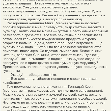
уши не оттащишь. Но вот уже и желудок полон, и ноги
застоялись. Уже даже рассмотрели в деталях
автоматизированную бочку, из которой кумыс подают. Идем
прогуляться по ферме. Веселые бутузы–щенки кувыркаются в
пахучей траве, приводя в восторг приезжий люд.
Расторопная женщина Мика (Мария) охотно выполняет
просьбу горожан: и мне, пожалуйста, литр сметаны налейте в
бутылку! Налить она не может — густая. Пластиковые горлышки
безжалостно срезаются. Хозяйка рачительно пересчитывает
оставшееся количество вожделенного продукта и сурово
огорчает: больше не дам, завтра французов встречаем. Еще
булочки печь надо — чтобы по всем законам хлебосольства
приветить иноземцев. Со вздохом смиряемся. Белоснежный
котенок, забавная Снежинка, отвлекает от мысли “дескать,
невезуха”: как не вытащить с подоконника чудное создание,
просунувшее в приоткрытое окошко умильную мордашку?
Пристроилась на плече, тыркает довольно в ухо, периодически
кусая очки.
— Украду! — обещаю хозяйке.
— Все хотят, — улыбается женщина и спешит заняться
хозяйством.
Тем временем появляется хозяин — Геннадий Кооп
(кооператив — расшифровывает для лучшего запоминания).
Мужик с золотыми руками и золотой головой, сам кумекал с
приятелями, так устроить автоматизированную дойку лошадей.
Что только не использовал — и детали с трактора, и Бог знает
еще откуда. Для толкового человека и свалка прииск.
— Вообще–то кумыс — напиток отнюдь не европейский. Как