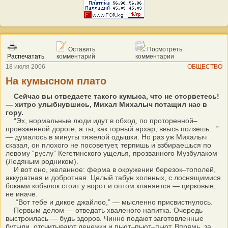
Оставить
Посмотреть
Распечатать
комментарий
комментарии
18 июля 2006
ОБЩЕСТВО
На кумысном плато
Сейчас вы отведаете такого кумыса, что не оторветесь!
— хитро улыбнувшись, Михал Михалыч потащил нас в
гору.
“Эх, нормальные люди идут в обход, по проторенной–
проезженной дороге, а ты, как горный архар, ввысь ползешь…”
— думалось в минуты тяжелой одышки. Но раз уж Михалыч
сказал, он плохого не посоветует, терпишь и взбираешься по
левому “руслу” Кегетинского ущелья, прозванного Музбулаком
(Ледяным родником).
И вот оно, желанное: ферма в окружении березок–тополей,
аккуратная и добротная. Целый табун холеных, с лоснящимися
боками кобылок стоит у ворот и оптом кланяется — цирковые,
не иначе.
“Вот тебе и дикое джайлоо,” — мысленно присвистнулось.
Первым делом — отведать хваленого напитка. Очередь
выстроилась — будь здоров. Чинно подают заготовленные
бутыли, отсчитывают денежки и пьют–пьют–пьют. Впрямь, за