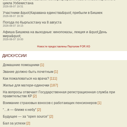
цикла Узбекистана
2026-08-07 19:51
Участники &quot;Каравана единства&quot; прибыли в Бишкек
2026-08-07 19:39
Погода по Кыргызстану на 8 августа
2026-08-07 19:15
Афиша Бишкека на выходные: кинопоказы, лекция и &quot;День
мира&quot;
2026-08-07 19:00
Новости предоставлены Порталом FOR.KG
ДИСКУССИИ
Домашние помощники
[1]
Звание должно быть почетным
[1]
Как пожаловаться на врача?
[111]
Жилье для матери-одиночки
[187]
На вопросы отвечает Государственная регистрационная служба при
правительстве КР
[2]
Взимание страховых взносов с работающих пенсионеров
[1]
“…я — ближе к небу”
[2]
Будущее — за “open source”
[2]
Бал за успехи
[2]