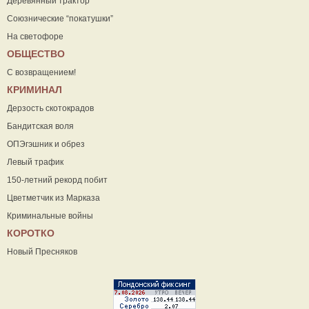
Деревянный трактор
Союзнические “покатушки”
На светофоре
ОБЩЕСТВО
С возвращением!
КРИМИНАЛ
Дерзость скотокрадов
Бандитская воля
ОПЭгэшник и обрез
Левый трафик
150-летний рекорд побит
Цветметчик из Марказа
Криминальные войны
КОРОТКО
Новый Пресняков