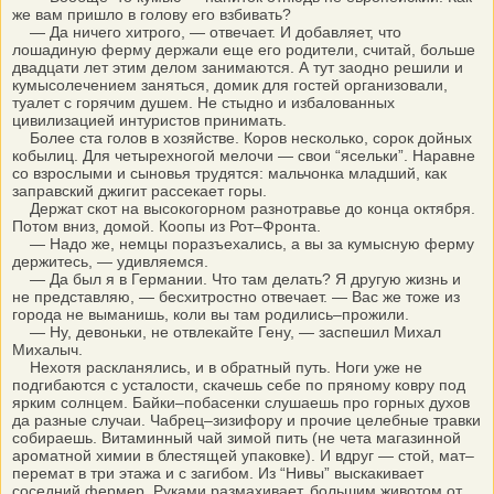
же вам пришло в голову его взбивать?
— Да ничего хитрого, — отвечает. И добавляет, что
лошадиную ферму держали еще его родители, считай, больше
двадцати лет этим делом занимаются. А тут заодно решили и
кумысолечением заняться, домик для гостей организовали,
туалет с горячим душем. Не стыдно и избалованных
цивилизацией интуристов принимать.
Более ста голов в хозяйстве. Коров несколько, сорок дойных
кобылиц. Для четырехногой мелочи — свои “ясельки”. Наравне
со взрослыми и сыновья трудятся: мальчонка младший, как
заправский джигит рассекает горы.
Держат скот на высокогорном разнотравье до конца октября.
Потом вниз, домой. Коопы из Рот–Фронта.
— Надо же, немцы поразъехались, а вы за кумысную ферму
держитесь, — удивляемся.
— Да был я в Германии. Что там делать? Я другую жизнь и
не представляю, — бесхитростно отвечает. — Вас же тоже из
города не выманишь, коли вы там родились–прожили.
— Ну, девоньки, не отвлекайте Гену, — заспешил Михал
Михалыч.
Нехотя раскланялись, и в обратный путь. Ноги уже не
подгибаются с усталости, скачешь себе по пряному ковру под
ярким солнцем. Байки–побасенки слушаешь про горных духов
да разные случаи. Чабрец–зизифору и прочие целебные травки
собираешь. Витаминный чай зимой пить (не чета магазинной
ароматной химии в блестящей упаковке). И вдруг — стой, мат–
перемат в три этажа и с загибом. Из “Нивы” выскакивает
соседний фермер. Руками размахивает, большим животом от