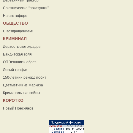
Деревянный трактор
Союзнические “покатушки”
На светофоре
ОБЩЕСТВО
С возвращением!
КРИМИНАЛ
Дерзость скотокрадов
Бандитская воля
ОПЭгэшник и обрез
Левый трафик
150-летний рекорд побит
Цветметчик из Марказа
Криминальные войны
КОРОТКО
Новый Пресняков