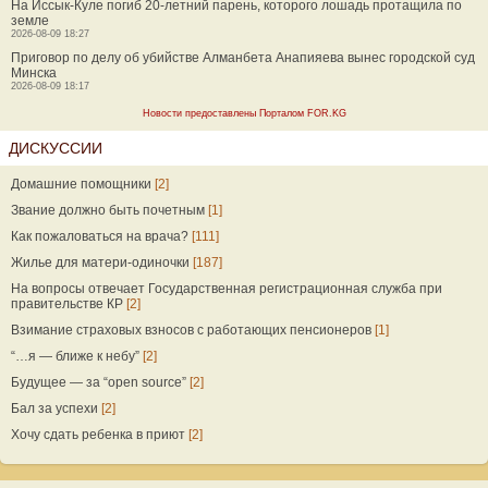
На Иссык-Куле погиб 20-летний парень, которого лошадь протащила по
земле
2026-08-09 18:27
Приговор по делу об убийстве Алманбета Анапияева вынес городской суд
Минска
2026-08-09 18:17
Новости предоставлены Порталом FOR.KG
ДИСКУССИИ
Домашние помощники
[2]
Звание должно быть почетным
[1]
Как пожаловаться на врача?
[111]
Жилье для матери-одиночки
[187]
На вопросы отвечает Государственная регистрационная служба при
правительстве КР
[2]
Взимание страховых взносов с работающих пенсионеров
[1]
“…я — ближе к небу”
[2]
Будущее — за “open source”
[2]
Бал за успехи
[2]
Хочу сдать ребенка в приют
[2]