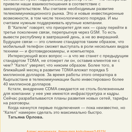
привели наши взаимоотношения в соответствие с
законодательством. Мы считаем необходимым развитие
телекоммуникационного рынка. Это и новые инвестиционные
возможности, в том числе технологического порядка. И мы
считаем нужным поддерживать крупные компании.
В “Кателе” говорят, что приоритет для них — сразу перейти в
третье поколение связи, перепрыгнув через GSM. То есть
вывести республику в завтрашний день, а не во вчерашний.
Будущее связи — это слияние стандартов таким образом, что
мобильный телефон сможет выступать в роли нескольких видов
техники — и фотовидеокамеры, и компьютера.
Интересующий всех вопрос — а что же станет с предыдущим
стандартом TDMA, не отомрет ли он, оставив клиентов ни с
чем? “Кател” уверяет, что никоим образом. Более того, в
ближайший месяц в развитие TDMA вложат порядка 5
миллионов долларов. За время работы этого оператора в
Кыргызстане в телекоммуникации было инвестировано более
40 миллионов долларов.
Кстати, внедрение CDMA ожидается не столь болезненным
для компании: у нее уже имеются инфраструктура и кадры.
Сейчас разрабатываются планы развития новых сетей, тарифы
на разговоры.
Когда начнутся первые подключения — пока неизвестно, но
“Кател” намерен сделать это максимально быстро.
Татьяна Орлова.
Адрес материала: //www.msn.kg/ru/news/14523/