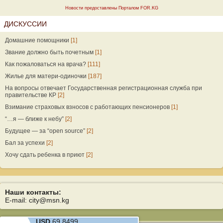
Новости предоставлены Порталом FOR.KG
ДИСКУССИИ
Домашние помощники
[1]
Звание должно быть почетным
[1]
Как пожаловаться на врача?
[111]
Жилье для матери-одиночки
[187]
На вопросы отвечает Государственная регистрационная служба при
правительстве КР
[2]
Взимание страховых взносов с работающих пенсионеров
[1]
“…я — ближе к небу”
[2]
Будущее — за “open source”
[2]
Бал за успехи
[2]
Хочу сдать ребенка в приют
[2]
Наши контакты:
E-mail: city@msn.kg
USD
69.8499