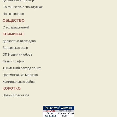
Деревянный трактор
Союзнические “покатушки”
На светофоре
ОБЩЕСТВО
С возвращением!
КРИМИНАЛ
Дерзость скотокрадов
Бандитская воля
ОПЭгэшник и обрез
Левый трафик
150-летний рекорд побит
Цветметчик из Марказа
Криминальные войны
КОРОТКО
Новый Пресняков