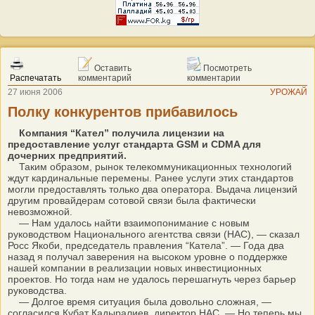
Оставить
Посмотреть
Распечатать
комментарий
комментарии
27 июня 2006
УРОЖАЙ
Полку конкурентов прибавилось
Компания “Кател” получила лицензии на
предоставление услуг стандарта GSM и CDMA для
дочерних предприятий.
Таким образом, рынок телекоммуникационных технологий
ждут кардинальные перемены. Ранее услуги этих стандартов
могли предоставлять только два оператора. Выдача лицензий
другим провайдерам сотовой связи была фактически
невозможной.
— Нам удалось найти взаимопонимание с новым
руководством Национального агентства связи (НАС), — сказал
Росс Якоби, председатель правления “Катела”. — Года два
назад я получал заверения на высоком уровне о поддержке
нашей компании в реализации новых инвестиционных
проектов. Но тогда нам не удалось перешагнуть через барьер
руководства.
— Долгое время ситуация была довольно сложная, —
согласился Кубат Кадыралиев, директор НАС. — Но теперь мы