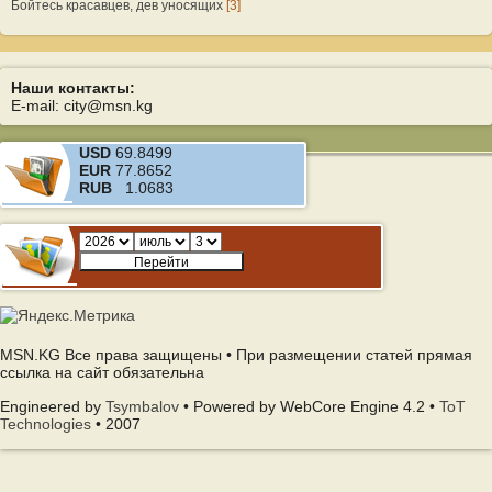
Бойтесь красавцев, дев уносящих
[3]
Наши контакты:
E-mail: city@msn.kg
USD
69.8499
EUR
77.8652
RUB
1.0683
MSN.KG Все права защищены • При размещении статей прямая
ссылка на сайт обязательна
Engineered by
Tsymbalov
• Powered by WebCore Engine 4.2 •
ToT
Technologies
• 2007