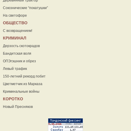
Деревянный трактор
Союзнические “покатушки”
На светофоре
ОБЩЕСТВО
С возвращением!
КРИМИНАЛ
Дерзость скотокрадов
Бандитская воля
ОПЭгэшник и обрез
Левый трафик
150-летний рекорд побит
Цветметчик из Марказа
Криминальные войны
КОРОТКО
Новый Пресняков