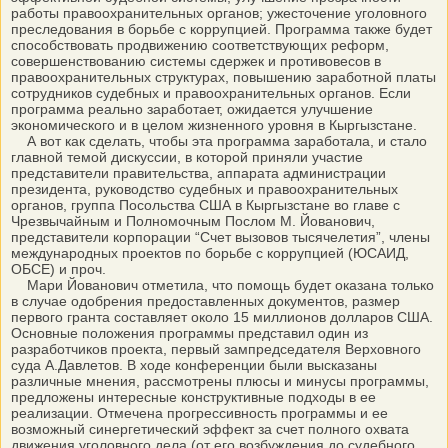
работы правоохранительных органов; ужесточение уголовного
преследования в борьбе с коррупцией. Программа также будет
способствовать продвижению соответствующих реформ,
совершенствованию системы сдержек и противовесов в
правоохранительных структурах, повышению заработной платы
сотрудников судебных и правоохранительных органов. Если
программа реально заработает, ожидается улучшение
экономического и в целом жизненного уровня в Кыргызстане.
А вот как сделать, чтобы эта программа заработала, и стало
главной темой дискуссии, в которой приняли участие
представители правительства, аппарата администрации
президента, руководство судебных и правоохранительных
органов, группа Посольства США в Кыргызстане во главе с
Чрезвычайным и Полномочным Послом М. Йованович,
представители корпорации “Счет вызовов тысячелетия”, члены
международных проектов по борьбе с коррупцией (ЮСАИД,
ОБСЕ) и проч.
Мари Йованович отметила, что помощь будет оказана только
в случае одобрения предоставленных документов, размер
первого гранта составляет около 15 миллионов долларов США.
Основные положения программы представил один из
разработчиков проекта, первый зампредседателя Верховного
суда А.Давлетов. В ходе конференции были высказаны
различные мнения, рассмотрены плюсы и минусы программы,
предложены интересные конструктивные подходы в ее
реализации. Отмечена прогрессивность программы и ее
возможный синергетический эффект за счет полного охвата
движения уголовного дела (от его возбуждения до судебного