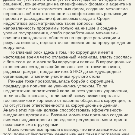
решения), концентрации на специфичных формах и акцента на
выявление ее межведомственных форм, создание механизма
персональной ответственности за эффективность реализации
проекта и расходование финансовых средств. Среди
недостатков рассматривались такие вопросы, как
направленность программы только на низшие и средние
уровни госуправления, слабо проработанные механизмы
влияния гражданского общества на процесс реализации и
результативность, недостаточное внимание на предупреждение
коррупции.
Но главный риск здесь в том, что коррупция имеет в
настоящее время четко отлаженный механизм, власть срослась
с бизнесом да и масштабы коррупции велики. В коррупционных
отношениях сегодня задействованы все: от госчиновников,
рядовых граждан, представителей НКО до международных
организаций, отметили участники круглого стола.
Раньше тоже провозглашалась борьба с коррупцией,
предыдущие попытки не увенчались успехом. То ли
недостаточно политической воли на всех уровнях управления,
то ли слаба госвласть, то ли виной всему низкие зарплаты
госчиновников и терпимое отношение общества к коррупции, то
ли отсутствие ответственности за коррупционные деяния.
Анализ этих причин должен способствовать эффективности
внедрения программы. Важным моментом признано создание
системы индикаторов и проведение регулярного мониторинга
независимыми структурами.
В заключение все пришли к выводу, что вне зависимости от
того, получит Кыргызстан деньги или нет, такая программа нам