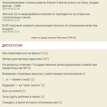
Неуправляемая ступень ракеты Falcon 9 могла упасть на Луну, создав
кратер - СМИ
2026-08-06 12:36
Жители 10-го микрорайона опасаются трагедии из-за открытых
строительных лесов
2026-08-06 12:34
В КР поручили ускорить реализацию проекта по улучшению качества
воздуха
2026-08-06 12:31
Новости предоставлены Порталом FOR.KG
ДИСКУССИИ
Как пожаловаться на врача?
[111]
Жилье для матери-одиночки
[187]
На вопросы отвечает Государственная регистрационная служба при
правительстве КР
[2]
Взимание страховых взносов с работающих пенсионеров
[1]
“…я — ближе к небу”
[2]
Будущее — за “open source”
[2]
Бал за успехи
[2]
Хочу сдать ребенка в приют
[2]
Скандал, в грязи которого испачканы все
[1]