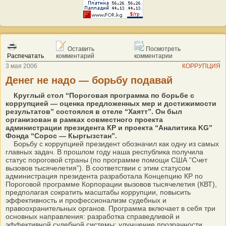
Оставить
Посмотреть
Распечатать
комментарий
комментарии
3 мая 2006
КОРРУПЦИЯ
Денег не надо — борьбу подавай
Круглый стол “Пороговая программа по борьбе с
коррупцией — оценка предложенных мер и достижимости
результатов” состоялся в отеле “Хаятт”. Он был
организован в рамках совместного проекта
администрации президента КР и проекта “Аналитика KG”
Фонда “Сорос — Кыргызстан”.
Борьбу с коррупцией президент обозначил как одну из самых
главных задач. В прошлом году наша республика получила
статус пороговой страны (по программе помощи США “Счет
вызовов тысячелетия”). В соответствии с этим статусом
администрация президента разработала Концепцию КР по
Пороговой программе Корпорации вызовов тысячелетия (КВТ),
предполагая сократить масштабы коррупции, повысить
эффективность и профессионализм судебных и
правоохранительных органов. Программа включает в себя три
основных направления: разработка справедливой и
эффективной судебной системы; улучшение прозрачности