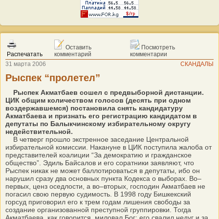
Оставить
Посмотреть
Распечатать
комментарий
комментарии
31 марта 2006
СКАНДАЛЫ
Рыспек “пролетел”
Рыспек Акматбаев сошел с предвыборной дистанции.
ЦИК общим количеством голосов (десять при одном
воздержавшемся) постановила снять кандидатуру
Акматбаева и признать его регистрацию кандидатом в
депутаты по Балыкчинскому избирательному округу
недействительной.
В четверг прошло экстренное заседание Центральной
избирательной комиссии. Накануне в ЦИК поступила жалоба от
представителей коалиции “За демократию и гражданское
общество”. Эдиль Байсалов и его соратники заявляют, что
Рыспек никак не может баллотироваться в депутаты, ибо он
нарушил сразу два основных пункта Кодекса о выборах. Во–
первых, ценз оседлости, а во–вторых, господин Акматбаев не
погасил свою первую судимость. В 1998 году Бишкекский
горсуд приговорил его к трем годам лишения свободы за
создание организованной преступной группировки. Тогда
Акматбаева, как говорится, миловал Бог: его свалил недуг и за