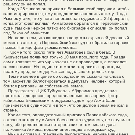
решетку он не попал.
Когда 28 января он пришел в Балыкчинский окружком, чтобы
зарегистрироваться, ему предложили заполнить анкету. Тогда
Рыспек утаил, что у него непогашеная судимость. 28 февраля,
когда этот факт всплыл, Акматбаев обратился в Первомайский
суд и там сие черное пятно его биографии списали: он попал
под Закон об амнистии.
Но дело в том, что кандидат в депутаты скрыл сей досадный
момент в анкете, в Первомайский же суд он обратился гораздо
позже. Налицо факт укрывательства.
Кроме того, около пяти лет Акматбаев был в бегах. В
Кыргызстане появился только 10 мая прошлого года. Правда,
сам он заявляет, что укрывался не от правосудия, а опасался
за свою жизнь. На родине его могли отправить к праотцам,
поэтому предпочел держаться подальше от родных гор.
Тем не менее в цензе об оседлости не сказано ни слова о
том, может ли баллотироваться в депутаты человек, который
боится расправы на собственной земле.
Председатель ЦИК Туйгунаалы Абдраимов предъявил
протоколы допросов, предоставленные по запросу Центр-
избиркома Бишкекским городским судом, где Акматбаев
признается в судимости и в том, что он долгое время не жил в
стране.
Кроме того, оправдательный приговор Первомайского суда,
согласно которому с Акматбаева снята судимость, не вступил в
силу, ибо родственники потерпевших, в том числе вдова
полковника Алиева, подали апелляцию в городской суд.
Иными словами, гражданин Кыргызстана, нарушивший ценз