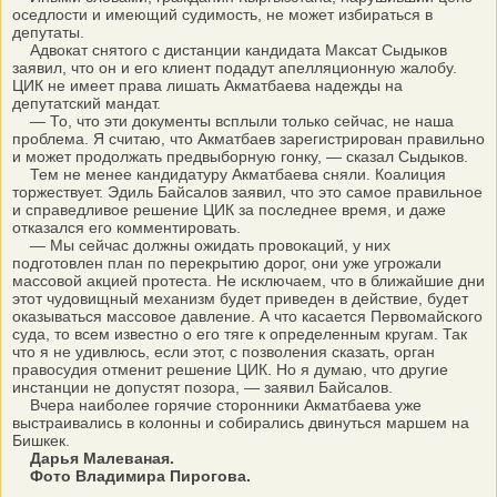
оседлости и имеющий судимость, не может избираться в
депутаты.
Адвокат снятого с дистанции кандидата Максат Сыдыков
заявил, что он и его клиент подадут апелляционную жалобу.
ЦИК не имеет права лишать Акматбаева надежды на
депутатский мандат.
— То, что эти документы всплыли только сейчас, не наша
проблема. Я считаю, что Акматбаев зарегистрирован правильно
и может продолжать предвыборную гонку, — сказал Сыдыков.
Тем не менее кандидатуру Акматбаева сняли. Коалиция
торжествует. Эдиль Байсалов заявил, что это самое правильное
и справедливое решение ЦИК за последнее время, и даже
отказался его комментировать.
— Мы сейчас должны ожидать провокаций, у них
подготовлен план по перекрытию дорог, они уже угрожали
массовой акцией протеста. Не исключаем, что в ближайшие дни
этот чудовищный механизм будет приведен в действие, будет
оказываться массовое давление. А что касается Первомайского
суда, то всем известно о его тяге к определенным кругам. Так
что я не удивлюсь, если этот, с позволения сказать, орган
правосудия отменит решение ЦИК. Но я думаю, что другие
инстанции не допустят позора, — заявил Байсалов.
Вчера наиболее горячие сторонники Акматбаева уже
выстраивались в колонны и собирались двинуться маршем на
Бишкек.
Дарья Малеваная.
Фото Владимира Пирогова.