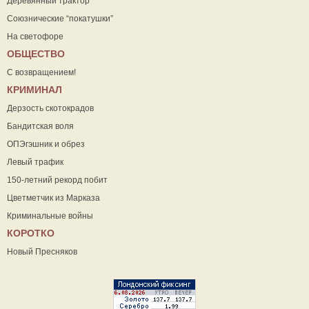
Деревянный трактор
Союзнические “покатушки”
На светофоре
ОБЩЕСТВО
С возвращением!
КРИМИНАЛ
Дерзость скотокрадов
Бандитская воля
ОПЭгэшник и обрез
Левый трафик
150-летний рекорд побит
Цветметчик из Марказа
Криминальные войны
КОРОТКО
Новый Пресняков