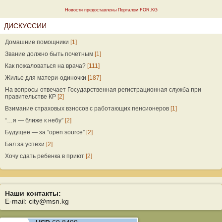
Новости предоставлены Порталом FOR.KG
ДИСКУССИИ
Домашние помощники
[1]
Звание должно быть почетным
[1]
Как пожаловаться на врача?
[111]
Жилье для матери-одиночки
[187]
На вопросы отвечает Государственная регистрационная служба при
правительстве КР
[2]
Взимание страховых взносов с работающих пенсионеров
[1]
“…я — ближе к небу”
[2]
Будущее — за “open source”
[2]
Бал за успехи
[2]
Хочу сдать ребенка в приют
[2]
Наши контакты:
E-mail: city@msn.kg