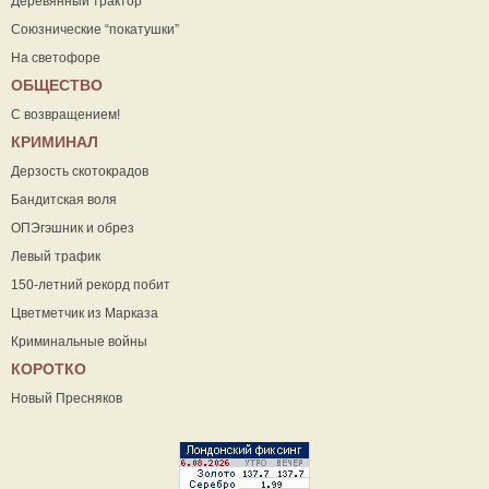
Деревянный трактор
Союзнические “покатушки”
На светофоре
ОБЩЕСТВО
С возвращением!
КРИМИНАЛ
Дерзость скотокрадов
Бандитская воля
ОПЭгэшник и обрез
Левый трафик
150-летний рекорд побит
Цветметчик из Марказа
Криминальные войны
КОРОТКО
Новый Пресняков