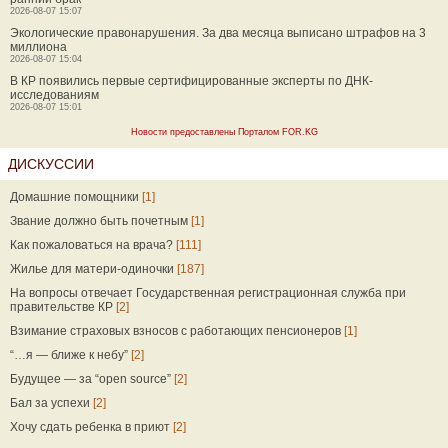
2026-08-07 15:07
Экологические правонарушения. За два месяца выписано штрафов на 3
миллиона
2026-08-07 15:04
В КР появились первые сертифицированные эксперты по ДНК-
исследованиям
2026-08-07 15:01
Новости предоставлены Порталом FOR.KG
ДИСКУССИИ
Домашние помощники
[1]
Звание должно быть почетным
[1]
Как пожаловаться на врача?
[111]
Жилье для матери-одиночки
[187]
На вопросы отвечает Государственная регистрационная служба при
правительстве КР
[2]
Взимание страховых взносов с работающих пенсионеров
[1]
“…я — ближе к небу”
[2]
Будущее — за “open source”
[2]
Бал за успехи
[2]
Хочу сдать ребенка в приют
[2]