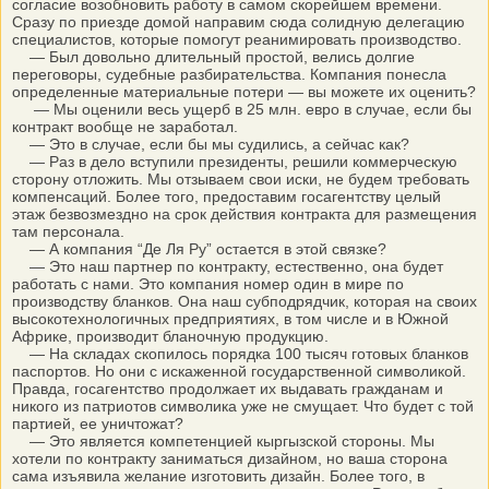
согласие возобновить работу в самом скорейшем времени.
Сразу по приезде домой направим сюда солидную делегацию
специалистов, которые помогут реанимировать производство.
— Был довольно длительный простой, велись долгие
переговоры, судебные разбирательства. Компания понесла
определенные материальные потери — вы можете их оценить?
— Мы оценили весь ущерб в 25 млн. евро в случае, если бы
контракт вообще не заработал.
— Это в случае, если бы мы судились, а сейчас как?
— Раз в дело вступили президенты, решили коммерческую
сторону отложить. Мы отзываем свои иски, не будем требовать
компенсаций. Более того, предоставим госагентству целый
этаж безвозмездно на срок действия контракта для размещения
там персонала.
— А компания “Де Ля Ру” остается в этой связке?
— Это наш партнер по контракту, естественно, она будет
работать с нами. Это компания номер один в мире по
производству бланков. Она наш субподрядчик, которая на своих
высокотехнологичных предприятиях, в том числе и в Южной
Африке, производит бланочную продукцию.
— На складах скопилось порядка 100 тысяч готовых бланков
паспортов. Но они с искаженной государственной символикой.
Правда, госагентство продолжает их выдавать гражданам и
никого из патриотов символика уже не смущает. Что будет с той
партией, ее уничтожат?
— Это является компетенцией кыргызской стороны. Мы
хотели по контракту заниматься дизайном, но ваша сторона
сама изъявила желание изготовить дизайн. Более того, в