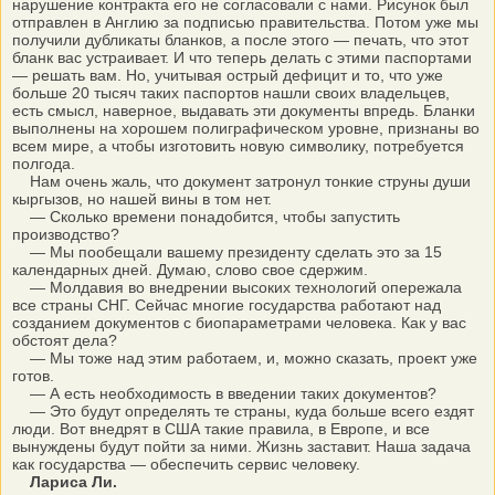
нарушение контракта его не согласовали с нами. Рисунок был
отправлен в Англию за подписью правительства. Потом уже мы
получили дубликаты бланков, а после этого — печать, что этот
бланк вас устраивает. И что теперь делать с этими паспортами
— решать вам. Но, учитывая острый дефицит и то, что уже
больше 20 тысяч таких паспортов нашли своих владельцев,
есть смысл, наверное, выдавать эти документы впредь. Бланки
выполнены на хорошем полиграфическом уровне, признаны во
всем мире, а чтобы изготовить новую символику, потребуется
полгода.
Нам очень жаль, что документ затронул тонкие струны души
кыргызов, но нашей вины в том нет.
— Сколько времени понадобится, чтобы запустить
производство?
— Мы пообещали вашему президенту сделать это за 15
календарных дней. Думаю, слово свое сдержим.
— Молдавия во внедрении высоких технологий опережала
все страны СНГ. Сейчас многие государства работают над
созданием документов с биопараметрами человека. Как у вас
обстоят дела?
— Мы тоже над этим работаем, и, можно сказать, проект уже
готов.
— А есть необходимость в введении таких документов?
— Это будут определять те страны, куда больше всего ездят
люди. Вот внедрят в США такие правила, в Европе, и все
вынуждены будут пойти за ними. Жизнь заставит. Наша задача
как государства — обеспечить сервис человеку.
Лариса Ли.