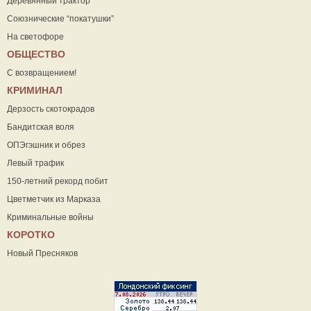
Деревянный трактор
Союзнические “покатушки”
На светофоре
ОБЩЕСТВО
С возвращением!
КРИМИНАЛ
Дерзость скотокрадов
Бандитская воля
ОПЭгэшник и обрез
Левый трафик
150-летний рекорд побит
Цветметчик из Марказа
Криминальные войны
КОРОТКО
Новый Пресняков