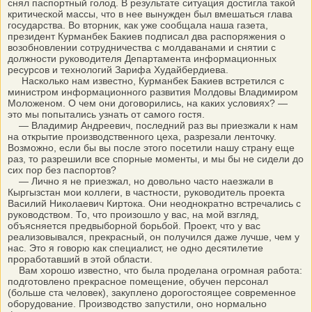
снял паспортный голод. В результате ситуация достигла такой
критической массы, что в нее вынужден был вмешаться глава
государства. Во вторник, как уже сообщала наша газета,
президент Курманбек Бакиев подписал два распоряжения о
возобновлении сотрудничества с молдаванами и снятии с
должности руководителя Департамента информационных
ресурсов и технологий Зарифа Худайбердиева.
Насколько нам известно, Курманбек Бакиев встретился с
министром информационного развития Молдовы Владимиром
Моложеном. О чем они договорились, на каких условиях? —
это мы попытались узнать от самого гостя.
— Владимир Андреевич, последний раз вы приезжали к нам
на открытие производственного цеха, разрезали ленточку.
Возможно, если бы вы после этого посетили нашу страну еще
раз, то разрешили все спорные моменты, и мы бы не сидели до
сих пор без паспортов?
— Лично я не приезжал, но довольно часто наезжали в
Кыргызстан мои коллеги, в частности, руководитель проекта
Василий Николаевич Киртока. Они неоднократно встречались с
руководством. То, что произошло у вас, на мой взгляд,
объясняется предвыборной борьбой. Проект, что у вас
реализовывался, прекрасный, он получился даже лучше, чем у
нас. Это я говорю как специалист, не одно десятилетие
проработавший в этой области.
Вам хорошо известно, что была проделана огромная работа:
подготовлено прекрасное помещение, обучен персонал
(больше ста человек), закуплено дорогостоящее современное
оборудование. Производство запустили, оно нормально