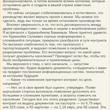
функционировало, а потом возникли всякие коллизии, которые
остановили дело и создали в вашей стране известные
проблемы.
Но сейчас ситуация стабилизировалась и естественно, что
руководство желает вернуть проект к жизни. Мы можем это
сделать, ведь мы только на время остановили производство.
Вселяет уверенность и то, что есть договоренность между
двумя президентами — вашим и нашим о возобновлении работ.
Я встречался с Курманбеком Бакиевым. Меня приятно удивило,
что Курманбек Салиевич хорошо информирован о
сложившейся ситуации, прекрасно разобрался в сути контракта.
Он высказал озабоченность тем, что произошло с
паспортизацией, и выразил пожелание в скорейшем
разрешении проблемы. Его волновал вопрос: по какой цене
получит документы население? Президент хотел бы, чтобы это
были необременительные и приемлемые цены.
Мы вернемся к тому, с чего начинали, — запустим
производство, будем выдавать документы, сотрудничать с вами
на предмет построения информационных систем, технологий,
за которыми будущее.
— Какие–то изменения претерпел контракт, по цене,
например?
— Нет, он в свое время был оценен, утвержден. Позже
кыргызская сторона высказала пожелание дополнить его
большими и сложными проектами, а затраты повесить на
население. Сегодня все это опять разделено: существовал
контракт на выдачу документов: на паспорта — по 6,79 евро,
или 323 сома, и ID–карточки — по 1,18 евро, или 56 сомов. Эта