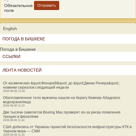
*
-
Обязательное
поле
English
ПОГОДА В БИШКЕКЕ
Погода в Бишкеке
ССЫЛКИ
ЛЕНТА НОВОСТЕЙ
От космических &quot;Фонарей&quot; до &quot;Джека Ричера&quot;:
новинки сериалов следующей недели
2026-08-08 12:00
Обезглавленное тело мужчины нашли на берегу Кемпир-Абадского
водохранилища
2026-08-08 11:53
Две тысячи самолетов Boeing Max проверят из-за риска появления
трещин в фюзеляже
2026-08-08 11:42
США добились от Украины гарантий безопасности инфраструктуры КТК в
Черном море — СМИ
2026-08-08 11:34