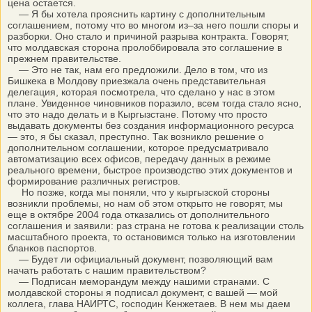
цена остается.
— Я бы хотела прояснить картину с дополнительным
соглашением, потому что во многом из–за него пошли споры и
разборки. Оно стало и причиной разрыва контракта. Говорят,
что молдавская сторона пролоббировала это соглашение в
прежнем правительстве.
— Это не так, нам его предложили. Дело в том, что из
Бишкека в Молдову приезжала очень представительная
делегация, которая посмотрела, что сделано у нас в этом
плане. Увиденное чиновников поразило, всем тогда стало ясно,
что это надо делать и в Кыргызстане. Потому что просто
выдавать документы без создания информационного ресурса
— это, я бы сказал, преступно. Так возникло решение о
дополнительном соглашении, которое предусматривало
автоматизацию всех офисов, передачу данных в режиме
реального времени, быстрое производство этих документов и
формирование различных регистров.
Но позже, когда мы поняли, что у кыргызской стороны
возникли проблемы, но нам об этом открыто не говорят, мы
еще в октябре 2004 года отказались от дополнительного
соглашения и заявили: раз страна не готова к реализации столь
масштабного проекта, то остановимся только на изготовлении
бланков паспортов.
— Будет ли официальный документ, позволяющий вам
начать работать с нашим правительством?
— Подписан меморандум между нашими странами. С
молдавской стороны я подписал документ, с вашей — мой
коллега, глава НАИРТС, господин Кенжетаев. В нем мы даем