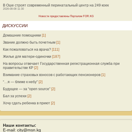
В Оше строят современный перинатальный центр на 249 коек
2026-08-08 11:30
Новости предоставлены Порталом FOR.KG
ДИСКУССИИ
Домашние помощники
[1]
Звание должно быть почетным
[1]
Как пожаловаться на врача?
[111]
Жилье для матери-одиночки
[187]
На вопросы отвечает Государственная регистрационная служба при
правительстве КР
[2]
Взимание страховых взносов с работающих пенсионеров
[1]
“…я — ближе к небу”
[2]
Будущее — за “open source”
[2]
Бал за успехи
[2]
Хочу сдать ребенка в приют
[2]
Наши контакты:
E-mail: city@msn.kg