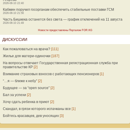
2026-08-10 22:40
Кабмин поручил госорганам обеспечить стабильные поставки ГСМ
2026-08-10 21:56
Часть Бишкека останется без света — график отключений на 11 августа
2026-08-10 21:49
Новости предоставлены Порталом FOR.KG
ДИСКУССИИ
Как пожаловаться на врача?
[111]
Жилье для матери-одиночки
[187]
На вопросы отвечает Государственная регистрационная служба при
правительстве КР
[2]
Взимание страховых взносов с работающих пенсионеров
[1]
“…я — ближе к небу”
[2]
Будущее — за “open source”
[2]
Бал за успехи
[2]
Хочу сдать ребенка в приют
[2]
Скандал, в грязи которого испачканы все
[1]
Бойтесь красавцев, дев уносящих
[3]