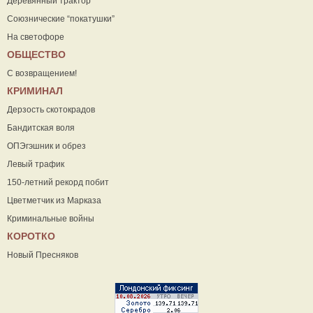
Деревянный трактор
Союзнические “покатушки”
На светофоре
ОБЩЕСТВО
С возвращением!
КРИМИНАЛ
Дерзость скотокрадов
Бандитская воля
ОПЭгэшник и обрез
Левый трафик
150-летний рекорд побит
Цветметчик из Марказа
Криминальные войны
КОРОТКО
Новый Пресняков