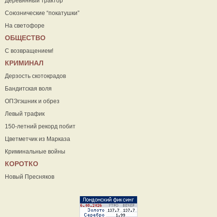
Деревянный трактор
Союзнические “покатушки”
На светофоре
ОБЩЕСТВО
С возвращением!
КРИМИНАЛ
Дерзость скотокрадов
Бандитская воля
ОПЭгэшник и обрез
Левый трафик
150-летний рекорд побит
Цветметчик из Марказа
Криминальные войны
КОРОТКО
Новый Пресняков