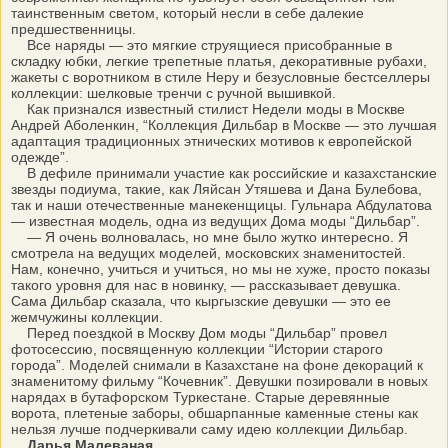
таинственным светом, который несли в себе далекие
предшественницы.
Все наряды — это мягкие струящиеся присобранные в
складку юбки, легкие трепетные платья, декоративные рубахи,
жакеты с воротником в стиле Неру и безусловные бестселлеры
коллекции: шелковые тренчи с ручной вышивкой.
Как признался известный стилист Недели моды в Москве
Андрей Аболенкин, “Коллекция Дильбар в Москве — это лучшая
адаптация традиционных этнических мотивов к европейской
одежде”.
В дефиле принимали участие как российские и казахстанские
звезды подиума, такие, как Ляйсан Утяшева и Дана Булебова,
так и наши отечественные манекенщицы. Гульнара Абдулатова
— известная модель, одна из ведущих Дома моды “Дильбар”.
— Я очень волновалась, но мне было жутко интересно. Я
смотрела на ведущих моделей, московских знаменитостей.
Нам, конечно, учиться и учиться, но мы не хуже, просто показы
такого уровня для нас в новинку, — рассказывает девушка.
Сама Дильбар сказала, что кыргызские девушки — это ее
жемчужины коллекции.
Перед поездкой в Москву Дом моды “Дильбар” провел
фотосессию, посвященную коллекции “Истории старого
города”. Моделей снимали в Казахстане на фоне декораций к
знаменитому фильму “Кочевник”. Девушки позировали в новых
нарядах в бутафорском Туркестане. Старые деревянные
ворота, плетеные заборы, обшарпанные каменные стены как
нельзя лучше подчеркивали саму идею коллекции Дильбар.
Дарья Малеваная.