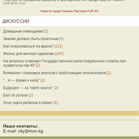
2026-08-06 23:44
Новости предоставлены Порталом FOR.KG
ДИСКУССИИ
Домашние помощники
[1]
Звание должно быть почетным
[1]
Как пожаловаться на врача?
[111]
Жилье для матери-одиночки
[187]
На вопросы отвечает Государственная регистрационная служба при
правительстве КР
[2]
Взимание страховых взносов с работающих пенсионеров
[1]
“…я — ближе к небу”
[2]
Будущее — за “open source”
[2]
Бал за успехи
[2]
Хочу сдать ребенка в приют
[2]
Наши контакты:
E-mail: city@msn.kg