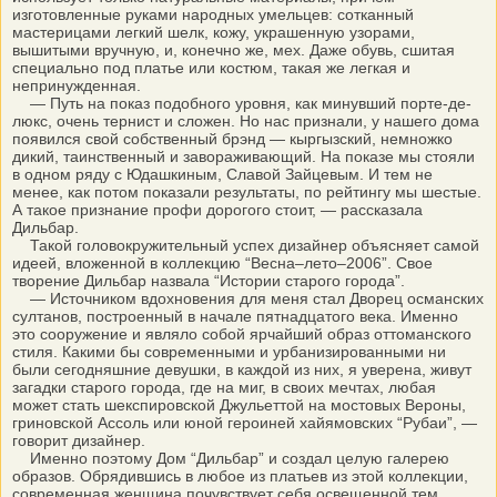
изготовленные руками народных умельцев: сотканный
мастерицами легкий шелк, кожу, украшенную узорами,
вышитыми вручную, и, конечно же, мех. Даже обувь, сшитая
специально под платье или костюм, такая же легкая и
непринужденная.
— Путь на показ подобного уровня, как минувший порте-де-
люкс, очень тернист и сложен. Но нас признали, у нашего дома
появился свой собственный брэнд — кыргызский, немножко
дикий, таинственный и завораживающий. На показе мы стояли
в одном ряду с Юдашкиным, Славой Зайцевым. И тем не
менее, как потом показали результаты, по рейтингу мы шестые.
А такое признание профи дорогого стоит, — рассказала
Дильбар.
Такой головокружительный успех дизайнер объясняет самой
идеей, вложенной в коллекцию “Весна–лето–2006”. Свое
творение Дильбар назвала “Истории старого города”.
— Источником вдохновения для меня стал Дворец османских
султанов, построенный в начале пятнадцатого века. Именно
это сооружение и являло собой ярчайший образ оттоманского
стиля. Какими бы современными и урбанизированными ни
были сегодняшние девушки, в каждой из них, я уверена, живут
загадки старого города, где на миг, в своих мечтах, любая
может стать шекспировской Джульеттой на мостовых Вероны,
гриновской Ассоль или юной героиней хайямовских “Рубаи”, —
говорит дизайнер.
Именно поэтому Дом “Дильбар” и создал целую галерею
образов. Обрядившись в любое из платьев из этой коллекции,
современная женщина почувствует себя освещенной тем