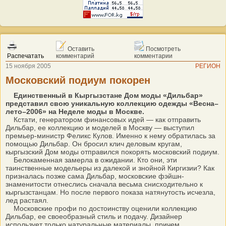
Оставить
Посмотреть
Распечатать
комментарий
комментарии
15 ноября 2005
РЕГИОН
Московский подиум покорен
Единственный в Кыргызстане Дом моды «Дильбар»
представил свою уникальную коллекцию одежды «Весна–
лето–2006» на Неделе моды в Москве.
Кстати, генератором финансовых идей — как отправить
Дильбар, ее коллекцию и моделей в Москву — выступил
премьер-министр Феликс Кулов. Именно к нему обратилась за
помощью Дильбар. Он бросил клич деловым кругам,
кыргызский Дом моды отправился покорять московский подиум.
Белокаменная замерла в ожидании. Кто они, эти
таинственные модельеры из далекой и знойной Киргизии? Как
призналась позже сама Дильбар, московские фэйшн-
знаменитости отнеслись сначала весьма снисходительно к
кыргызстанцам. Но после первого показа натянутость исчезла,
лед растаял.
Московские профи по достоинству оценили коллекцию
Дильбар, ее своеобразный стиль и подачу. Дизайнер
использует только натуральные материалы, причем