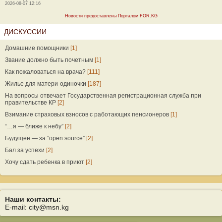
2026-08-07 12:16
Новости предоставлены Порталом FOR.KG
ДИСКУССИИ
Домашние помощники
[1]
Звание должно быть почетным
[1]
Как пожаловаться на врача?
[111]
Жилье для матери-одиночки
[187]
На вопросы отвечает Государственная регистрационная служба при
правительстве КР
[2]
Взимание страховых взносов с работающих пенсионеров
[1]
“…я — ближе к небу”
[2]
Будущее — за “open source”
[2]
Бал за успехи
[2]
Хочу сдать ребенка в приют
[2]
Наши контакты:
E-mail: city@msn.kg