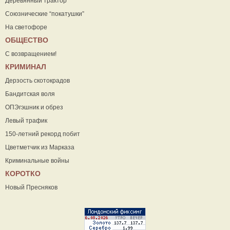
Деревянный трактор
Союзнические “покатушки”
На светофоре
ОБЩЕСТВО
С возвращением!
КРИМИНАЛ
Дерзость скотокрадов
Бандитская воля
ОПЭгэшник и обрез
Левый трафик
150-летний рекорд побит
Цветметчик из Марказа
Криминальные войны
КОРОТКО
Новый Пресняков