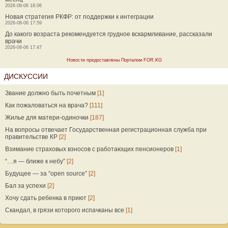
2026-08-06 18:06
Новая стратегия РКФР: от поддержки к интеграции
2026-08-06 17:59
До какого возраста рекомендуется грудное вскармливание, рассказали
врачи
2026-08-06 17:47
Новости предоставлены Порталом FOR.KG
ДИСКУССИИ
Звание должно быть почетным
[1]
Как пожаловаться на врача?
[111]
Жилье для матери-одиночки
[187]
На вопросы отвечает Государственная регистрационная служба при
правительстве КР
[2]
Взимание страховых взносов с работающих пенсионеров
[1]
“…я — ближе к небу”
[2]
Будущее — за “open source”
[2]
Бал за успехи
[2]
Хочу сдать ребенка в приют
[2]
Скандал, в грязи которого испачканы все
[1]