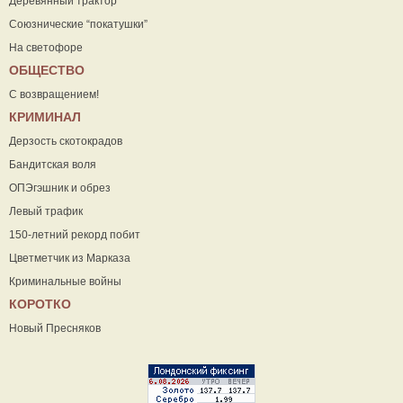
Деревянный трактор
Союзнические “покатушки”
На светофоре
ОБЩЕСТВО
С возвращением!
КРИМИНАЛ
Дерзость скотокрадов
Бандитская воля
ОПЭгэшник и обрез
Левый трафик
150-летний рекорд побит
Цветметчик из Марказа
Криминальные войны
КОРОТКО
Новый Пресняков